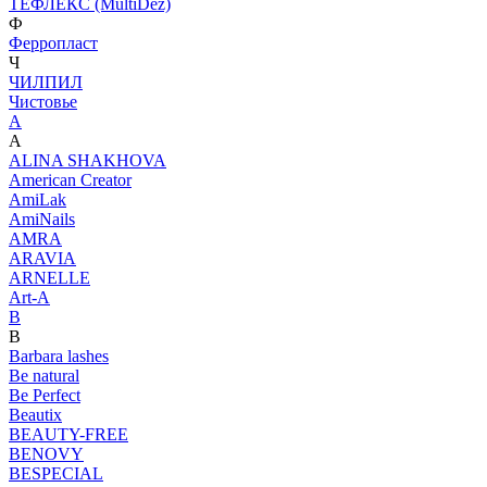
ТЕФЛЕКС (MultiDez)
Ф
Ферропласт
Ч
ЧИЛПИЛ
Чистовье
A
A
ALINA SHAKHOVA
American Creator
AmiLak
AmiNails
AMRA
ARAVIA
ARNELLE
Art-A
B
B
Barbara lashes
Be natural
Be Perfect
Beautix
BEAUTY-FREE
BENOVY
BESPECIAL