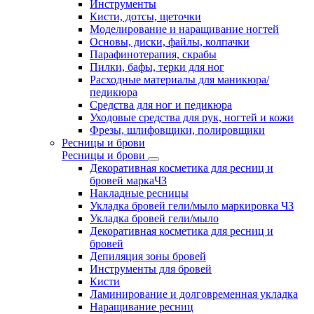
Инструменты
Кисти, дотсы, щеточки
Моделирование и наращивание ногтей
Основы, диски, файлы, колпачки
Парафинотерапия, скрабы
Пилки, бафы, терки для ног
Расходные материалы для маникюра/
педикюра
Средства для ног и педикюра
Уходовые средства для рук, ногтей и кожи
Фрезы, шлифовщики, полировщики
Ресницы и брови
Ресницы и брови
Декоративная косметика для ресниц и
бровей маркаЧЗ
Накладные ресницы
Укладка бровей гели/мыло маркировка ЧЗ
Укладка бровей гели/мыло
Декоративная косметика для ресниц и
бровей
Депиляция зоны бровей
Инструменты для бровей
Кисти
Ламинирование и долговременная укладка
Наращивание ресниц