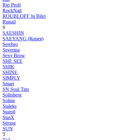
Rio Profi
RockNail
ROUBLOFF Ju Bilei
Runail
S
SAESHIN
SAEYANG (Корея)
Serebro
Severina
Sexy Brow
SHE SEE
SHIK
SHINE
SIMPLY
Smart
SN Soul Tips
Solinberg
Soline
Staleks
Starpil
StasX
Strong
SUN
T
Ta2