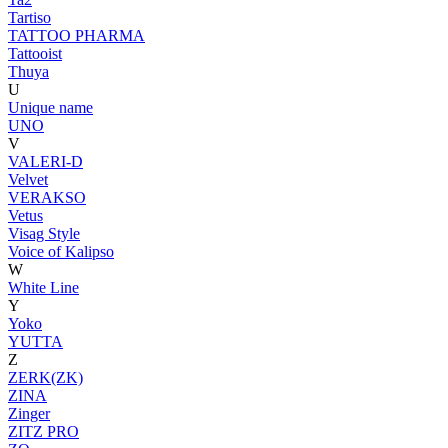
Tartiso
TATTOO PHARMA
Tattooist
Thuya
U
Unique name
UNO
V
VALERI-D
Velvet
VERAKSO
Vetus
Visag Style
Voice of Kalipso
W
White Line
Y
Yoko
YUTTA
Z
ZERK(ZK)
ZINA
Zinger
ZITZ PRO