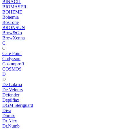
BINACIL
BIOMASER
BOHEME
Bohemia
BosTone
BRONSUN
Brow&Go
BrowXenna
C
C
Care Point
Codysson
Cosmoprofi
COSMOS
D
D
De Lakrua
De Velours
Defender
Depilflax
DGM Steriguard
Diva
Domix
Dr.Alex
Dr.Numb