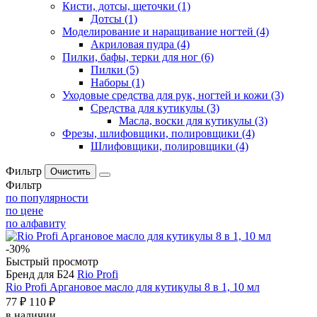
Кисти, дотсы, щеточки
(1)
Дотсы
(1)
Моделирование и наращивание ногтей
(4)
Акриловая пудра
(4)
Пилки, бафы, терки для ног
(6)
Пилки
(5)
Наборы
(1)
Уходовые средства для рук, ногтей и кожи
(3)
Средства для кутикулы
(3)
Масла, воски для кутикулы
(3)
Фрезы, шлифовщики, полировщики
(4)
Шлифовщики, полировщики
(4)
Фильтр
Фильтр
по популярности
по цене
по алфавиту
-30%
Быстрый просмотр
Бренд для Б24
Rio Profi
Rio Profi Аргановое масло для кутикулы 8 в 1, 10 мл
77 ₽
110 ₽
в наличии