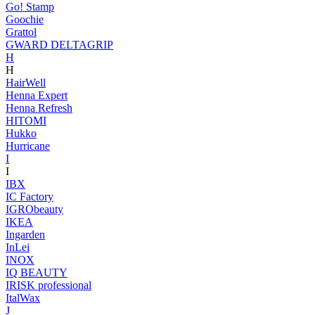
Go! Stamp
Goochie
Grattol
GWARD DELTAGRIP
H
H
HairWell
Henna Expert
Henna Refresh
HITOMI
Hukko
Hurricane
I
I
IBX
IC Factory
IGRObeauty
IKEA
Ingarden
InLei
INOX
IQ BEAUTY
IRISK professional
ItalWax
J