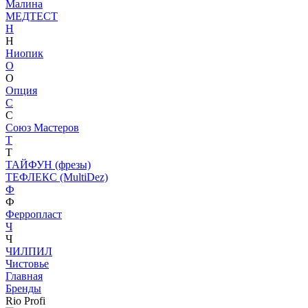
Малина
МЕДТЕСТ
Н
Н
Ниопик
О
О
Опция
С
С
Союз Мастеров
Т
Т
ТАЙФУН (фрезы)
ТЕФЛЕКС (MultiDez)
Ф
Ф
Ферропласт
Ч
Ч
ЧИЛПИЛ
Чистовье
Главная
Бренды
Rio Profi