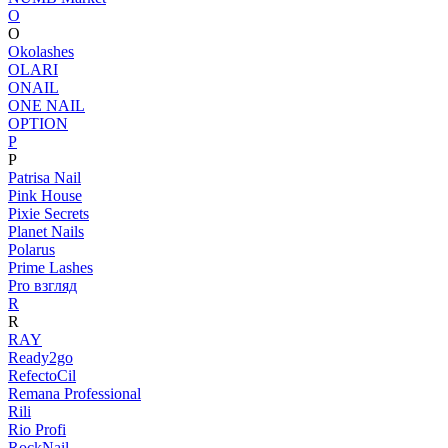
O
O
Okolashes
OLARI
ONAIL
ONE NAIL
OPTION
P
P
Patrisa Nail
Pink House
Pixie Secrets
Planet Nails
Polarus
Prime Lashes
Pro взгляд
R
R
RAY
Ready2go
RefectoCil
Remana Professional
Rili
Rio Profi
RockNail