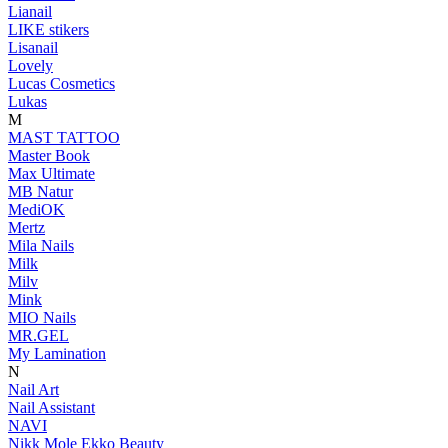
Lianail
LIKE stikers
Lisanail
Lovely
Lucas Cosmetics
Lukas
M
MAST TATTOO
Master Book
Max Ultimate
MB Natur
MediOK
Mertz
Mila Nails
Milk
Milv
Mink
MIO Nails
MR.GEL
My Lamination
N
Nail Art
Nail Assistant
NAVI
Nikk Mole Ekko Beauty