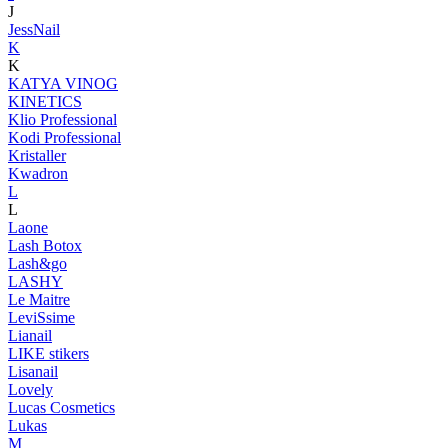
J
JessNail
K
K
KATYA VINOG
KINETICS
Klio Professional
Kodi Professional
Kristaller
Kwadron
L
L
Laone
Lash Botox
Lash&go
LASHY
Le Maitre
LeviSsime
Lianail
LIKE stikers
Lisanail
Lovely
Lucas Cosmetics
Lukas
M