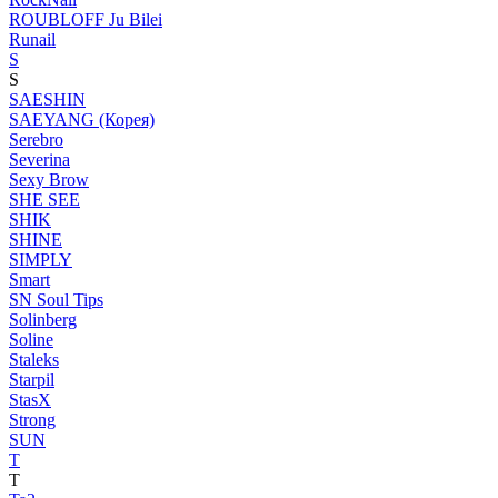
ROUBLOFF Ju Bilei
Runail
S
S
SAESHIN
SAEYANG (Корея)
Serebro
Severina
Sexy Brow
SHE SEE
SHIK
SHINE
SIMPLY
Smart
SN Soul Tips
Solinberg
Soline
Staleks
Starpil
StasX
Strong
SUN
T
T