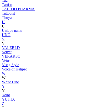
Ta2
Tartiso
TATTOO PHARMA
Tattooist
Thuya
U
U
Unique name
UNO
V
V
VALERI-D
Velvet
VERAKSO
Vetus
Visag Style
Voice of Kalipso
W
W
White Line
Y
Y
Yoko
YUTTA
Z