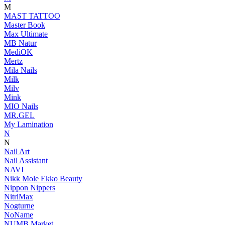
M
MAST TATTOO
Master Book
Max Ultimate
MB Natur
MediOK
Mertz
Mila Nails
Milk
Milv
Mink
MIO Nails
MR.GEL
My Lamination
N
N
Nail Art
Nail Assistant
NAVI
Nikk Mole Ekko Beauty
Nippon Nippers
NitriMax
Nogturne
NoName
NUMB Market