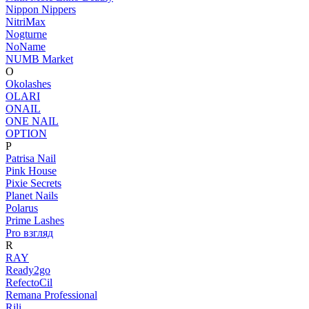
Nippon Nippers
NitriMax
Nogturne
NoName
NUMB Market
O
Okolashes
OLARI
ONAIL
ONE NAIL
OPTION
P
Patrisa Nail
Pink House
Pixie Secrets
Planet Nails
Polarus
Prime Lashes
Pro взгляд
R
RAY
Ready2go
RefectoCil
Remana Professional
Rili