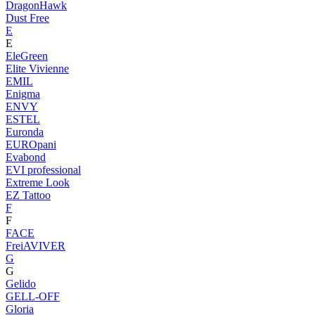
DragonHawk
Dust Free
E
E
EleGreen
Elite Vivienne
EMIL
Enigma
ENVY
ESTEL
Euronda
EUROpani
Evabond
EVI professional
Extreme Look
EZ Tattoo
F
F
FACE
FreiAVIVER
G
G
Gelido
GELL-OFF
Gloria