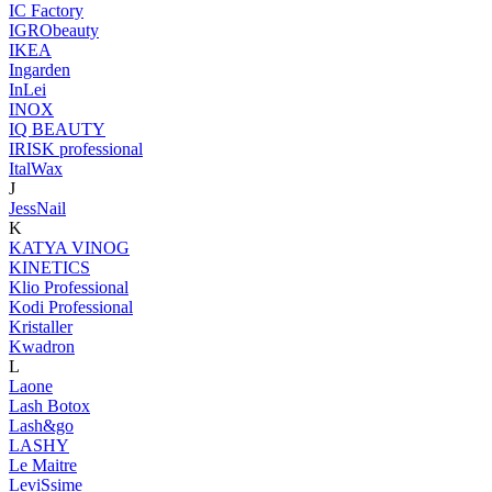
IC Factory
IGRObeauty
IKEA
Ingarden
InLei
INOX
IQ BEAUTY
IRISK professional
ItalWax
J
JessNail
K
KATYA VINOG
KINETICS
Klio Professional
Kodi Professional
Kristaller
Kwadron
L
Laone
Lash Botox
Lash&go
LASHY
Le Maitre
LeviSsime