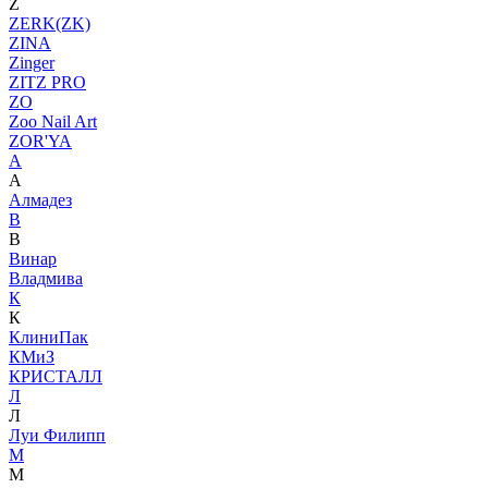
Z
ZERK(ZK)
ZINA
Zinger
ZITZ PRO
ZO
Zoo Nail Art
ZOR'YA
А
А
Алмадез
В
В
Винар
Владмива
К
К
КлиниПак
КМиЗ
КРИСТАЛЛ
Л
Л
Луи Филипп
М
М