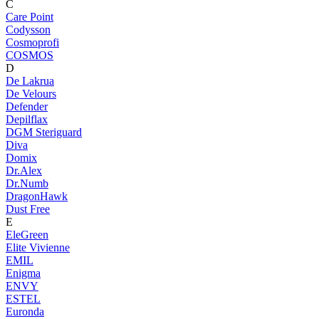
C
Care Point
Codysson
Cosmoprofi
COSMOS
D
De Lakrua
De Velours
Defender
Depilflax
DGM Steriguard
Diva
Domix
Dr.Alex
Dr.Numb
DragonHawk
Dust Free
E
EleGreen
Elite Vivienne
EMIL
Enigma
ENVY
ESTEL
Euronda