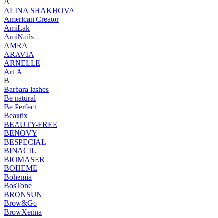
A
ALINA SHAKHOVA
American Creator
AmiLak
AmiNails
AMRA
ARAVIA
ARNELLE
Art-A
B
Barbara lashes
Be natural
Be Perfect
Beautix
BEAUTY-FREE
BENOVY
BESPECIAL
BINACIL
BIOMASER
BOHEME
Bohemia
BosTone
BRONSUN
Brow&Go
BrowXenna