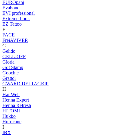
EUROpani
Evabond
EVI professional
Extreme Look
EZ Tattoo
F
FACE
FreiAVIVER
G
Gelido
GELL-OFF
Gloria
Go! Stamp
Goochie
Grattol
GWARD DELTAGRIP
H
HairWell
Henna Expert
Henna Refresh
HITOMI
Hukko
Hurricane
I
IBX