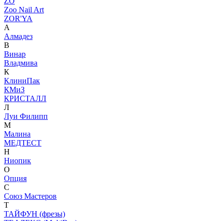
ZO
Zoo Nail Art
ZOR'YA
А
Алмадез
В
Винар
Владмива
К
КлиниПак
КМиЗ
КРИСТАЛЛ
Л
Луи Филипп
М
Малина
МЕДТЕСТ
Н
Ниопик
О
Опция
С
Союз Мастеров
Т
ТАЙФУН (фрезы)