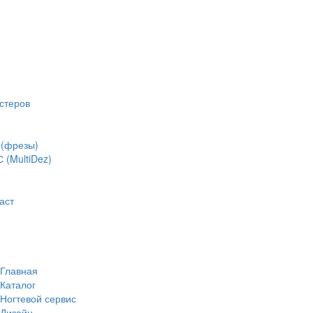
стеров
(фрезы)
(MultiDez)
аст
Главная
Каталог
Ногтевой сервис
Дизайн