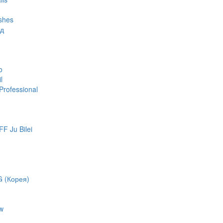
shes
яд
o
l
rofessional
 Ju Bilei
 (Корея)
w