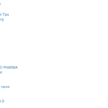
Y
l Tips
erg
s
OO PHARMA
st
e name
I-D