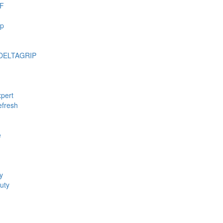
F
mp
DELTAGRIP
pert
fresh
e
y
uty