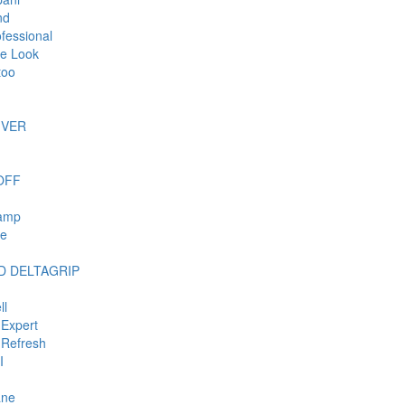
nd
ofessional
e Look
too
IVER
OFF
tamp
ie
 DELTAGRIP
ll
Expert
Refresh
I
ane