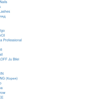
Nails
s
Lashes
гляд
2go
oCil
 Professional
fi
il
FF Ju Bilei
IN
NG (Корея)
o
na
row
EE