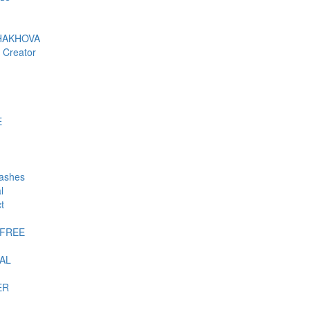
HAKHOVA
 Creator
E
lashes
l
t
-FREE
AL
ER