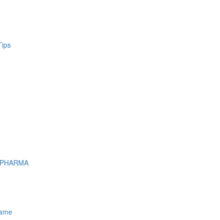
Tips
 PHARMA
name