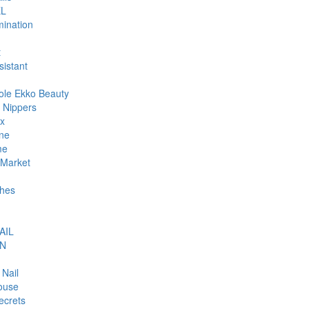
L
ination
t
sistant
ole Ekko Beauty
 Nippers
ax
ne
me
Market
hes
AIL
N
 Nail
ouse
ecrets