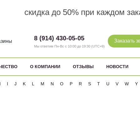
скидка до 50% при каждом зак
8 (914) 430-05-05
Заказать з
азины
Мы ответим Пн-Вс с 10:00 до 19:30 (UTC+9)
ЧЕСТВО
О КОМПАНИИ
ОТЗЫВЫ
НОВОСТИ
H
I
J
K
L
M
N
O
P
R
S
T
U
V
W
Y