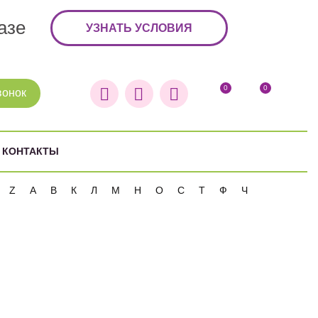
азе
УЗНАТЬ УСЛОВИЯ
0
0
вонок
КОНТАКТЫ
Z
А
В
К
Л
М
Н
О
С
Т
Ф
Ч