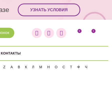
азе
УЗНАТЬ УСЛОВИЯ
0
0
вонок
КОНТАКТЫ
Z
А
В
К
Л
М
Н
О
С
Т
Ф
Ч