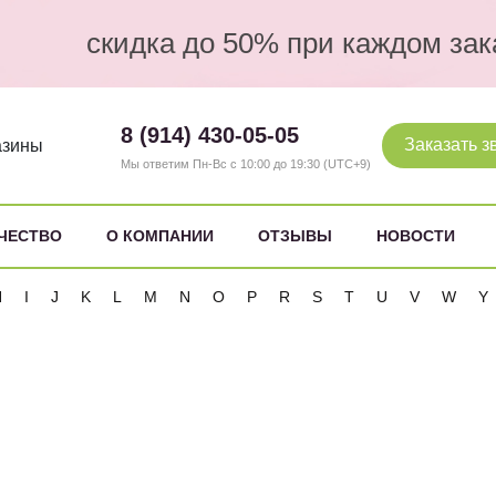
скидка до 50% при каждом зак
8 (914) 430-05-05
Заказать з
азины
Мы ответим Пн-Вс с 10:00 до 19:30 (UTC+9)
ЧЕСТВО
О КОМПАНИИ
ОТЗЫВЫ
НОВОСТИ
H
I
J
K
L
M
N
O
P
R
S
T
U
V
W
Y