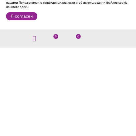
нашими Положениями о конфиденциальности и об использовании файлов cookie,
нажмите здесь
.
Я согласен
0
0
8 (914) 430-05-05
Мы ответим Пн-Вс с 10:00 до 19:30 (UTC+9)
Заказать звонок
Мы в Instagram: