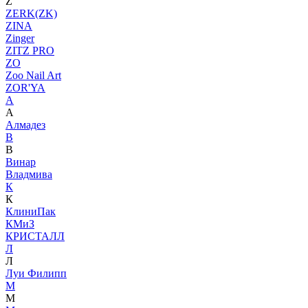
Z
ZERK(ZK)
ZINA
Zinger
ZITZ PRO
ZO
Zoo Nail Art
ZOR'YA
А
А
Алмадез
В
В
Винар
Владмива
К
К
КлиниПак
КМиЗ
КРИСТАЛЛ
Л
Л
Луи Филипп
М
М