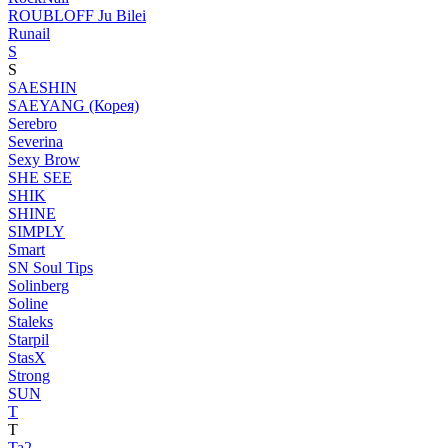
ROUBLOFF Ju Bilei
Runail
S
S
SAESHIN
SAEYANG (Корея)
Serebro
Severina
Sexy Brow
SHE SEE
SHIK
SHINE
SIMPLY
Smart
SN Soul Tips
Solinberg
Soline
Staleks
Starpil
StasX
Strong
SUN
T
T
Ta2