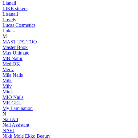
Lianail
LIKE stikers
Lisanail
Lovely
Lucas Cosmetics
Lukas
M
MAST TATTOO
Master Book
Max Ultimate
MB Natur
MediOK
Mertz
Mila Nails
Milk
Milv
Mink
MIO Nails
MR.GEL
My Lamination
N
Nail Art
Nail Assistant
NAVI
Nikk Mole Ekko Beauty