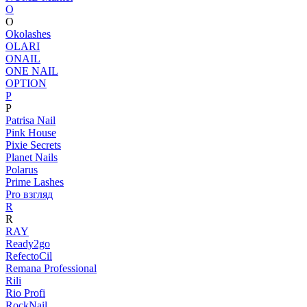
O
O
Okolashes
OLARI
ONAIL
ONE NAIL
OPTION
P
P
Patrisa Nail
Pink House
Pixie Secrets
Planet Nails
Polarus
Prime Lashes
Pro взгляд
R
R
RAY
Ready2go
RefectoCil
Remana Professional
Rili
Rio Profi
RockNail