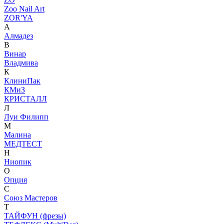
Zoo Nail Art
ZOR'YA
А
Алмадез
В
Винар
Владмива
К
КлиниПак
КМиЗ
КРИСТАЛЛ
Л
Луи Филипп
М
Малина
МЕДТЕСТ
Н
Ниопик
О
Опция
С
Союз Мастеров
Т
ТАЙФУН (фрезы)