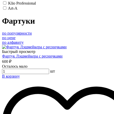
Klio Professional
Art-A
Фартуки
по популярности
по цене
по алфавиту
Быстрый просмотр
Фартук Лэшмейкера с ресничками
600 ₽
Осталось мало
шт
В корзину