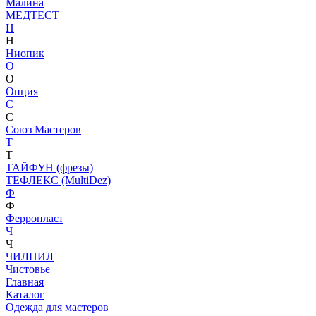
Малина
МЕДТЕСТ
Н
Н
Ниопик
О
О
Опция
С
С
Союз Мастеров
Т
Т
ТАЙФУН (фрезы)
ТЕФЛЕКС (MultiDez)
Ф
Ф
Ферропласт
Ч
Ч
ЧИЛПИЛ
Чистовье
Главная
Каталог
Одежда для мастеров