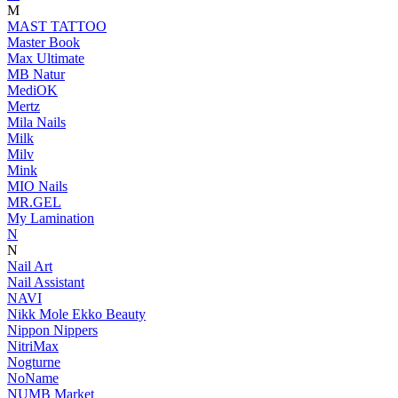
M
MAST TATTOO
Master Book
Max Ultimate
MB Natur
MediOK
Mertz
Mila Nails
Milk
Milv
Mink
MIO Nails
MR.GEL
My Lamination
N
N
Nail Art
Nail Assistant
NAVI
Nikk Mole Ekko Beauty
Nippon Nippers
NitriMax
Nogturne
NoName
NUMB Market