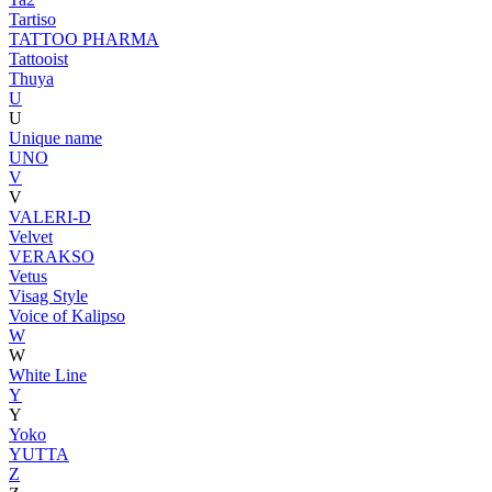
Tartiso
TATTOO PHARMA
Tattooist
Thuya
U
U
Unique name
UNO
V
V
VALERI-D
Velvet
VERAKSO
Vetus
Visag Style
Voice of Kalipso
W
W
White Line
Y
Y
Yoko
YUTTA
Z