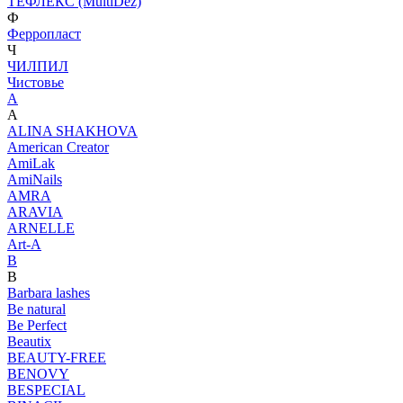
ТЕФЛЕКС (MultiDez)
Ф
Ферропласт
Ч
ЧИЛПИЛ
Чистовье
A
A
ALINA SHAKHOVA
American Creator
AmiLak
AmiNails
AMRA
ARAVIA
ARNELLE
Art-A
B
B
Barbara lashes
Be natural
Be Perfect
Beautix
BEAUTY-FREE
BENOVY
BESPECIAL