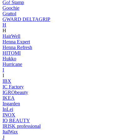
Go! Stamp
Goochie
Grattol
GWARD DELTAGRIP
H
H
HairWell
Henna Expert
Henna Refresh
HITOMI
Hukko
Hurricane
I
I
IBX
IC Factory
IGRObeauty
IKEA
Ingarden
InLei
INOX
IQ BEAUTY
IRISK professional
ItalWax
J