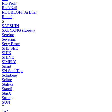
Rio Profi
RockNail
ROUBLOFF Ju Bilei
Runail
S
SAESHIN
SAEYANG (Корея)
Serebro
Severina
Sexy Brow
SHE SEE
SHIK
SHINE
SIMPLY
Smart
SN Soul Tips
Solinberg
Soline
Staleks
Starpil
StasX
Strong
SUN
T
Ta2