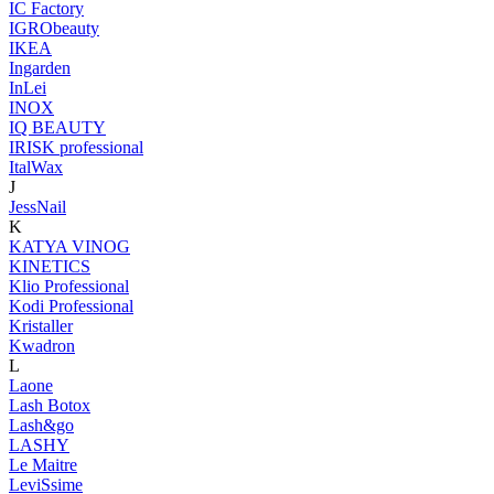
IC Factory
IGRObeauty
IKEA
Ingarden
InLei
INOX
IQ BEAUTY
IRISK professional
ItalWax
J
JessNail
K
KATYA VINOG
KINETICS
Klio Professional
Kodi Professional
Kristaller
Kwadron
L
Laone
Lash Botox
Lash&go
LASHY
Le Maitre
LeviSsime