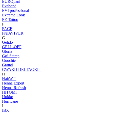
EUROpani
Evabond
EVI professional
Extreme Look
EZ Tattoo
F
FACE
FreiAVIVER
G
Gelido
GELL-OFF
Gloria
Go! Stamp
Goochie
Grattol
GWARD DELTAGRIP
H
HairWell
Henna Expert
Henna Refresh
HITOMI
Hukko
Hurricane
I
IBX