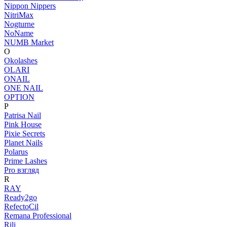
Nippon Nippers
NitriMax
Nogturne
NoName
NUMB Market
O
Okolashes
OLARI
ONAIL
ONE NAIL
OPTION
P
Patrisa Nail
Pink House
Pixie Secrets
Planet Nails
Polarus
Prime Lashes
Pro взгляд
R
RAY
Ready2go
RefectoCil
Remana Professional
Rili