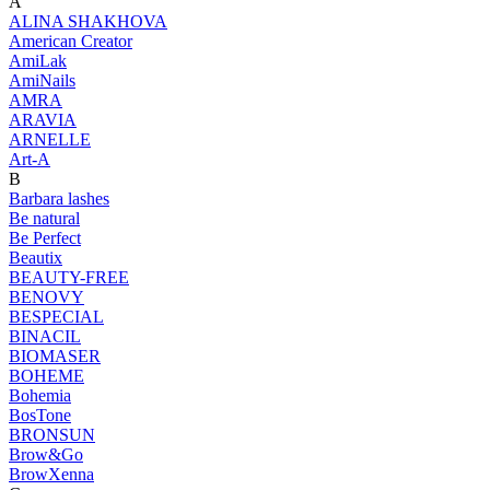
A
ALINA SHAKHOVA
American Creator
AmiLak
AmiNails
AMRA
ARAVIA
ARNELLE
Art-A
B
Barbara lashes
Be natural
Be Perfect
Beautix
BEAUTY-FREE
BENOVY
BESPECIAL
BINACIL
BIOMASER
BOHEME
Bohemia
BosTone
BRONSUN
Brow&Go
BrowXenna