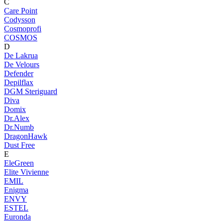
C
Care Point
Codysson
Cosmoprofi
COSMOS
D
De Lakrua
De Velours
Defender
Depilflax
DGM Steriguard
Diva
Domix
Dr.Alex
Dr.Numb
DragonHawk
Dust Free
E
EleGreen
Elite Vivienne
EMIL
Enigma
ENVY
ESTEL
Euronda