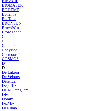
BINACIL
BIOMASER
BOHEME
Bohemia
BosTone
BRONSUN
Brow&Go
BrowXenna
C
C
Care Point
Codysson
Cosmoprofi
COSMOS
D
D
De Lakrua
De Velours
Defender
Depilflax
DGM Steriguard
Diva
Domix
Dr.Alex
Dr.Numb