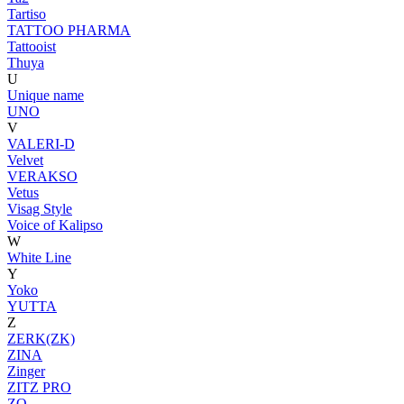
Tartiso
TATTOO PHARMA
Tattooist
Thuya
U
Unique name
UNO
V
VALERI-D
Velvet
VERAKSO
Vetus
Visag Style
Voice of Kalipso
W
White Line
Y
Yoko
YUTTA
Z
ZERK(ZK)
ZINA
Zinger
ZITZ PRO
ZO