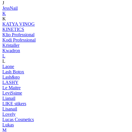
J
JessNail
K
K
KATYA VINOG
KINETICS
Klio Professional
Kodi Professional
Kristaller
Kwadron
L
L
Laone
Lash Botox
Lash&go
LASHY
Le Maitre
LeviSsime
Lianail
LIKE stikers
Lisanail
Lovely
Lucas Cosmetics
Lukas
M