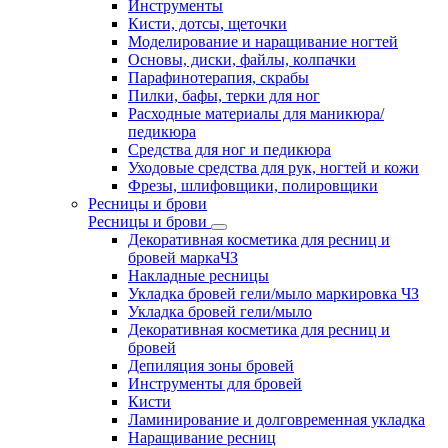
Инструменты
Кисти, дотсы, щеточки
Моделирование и наращивание ногтей
Основы, диски, файлы, колпачки
Парафинотерапия, скрабы
Пилки, бафы, терки для ног
Расходные материалы для маникюра/
педикюра
Средства для ног и педикюра
Уходовые средства для рук, ногтей и кожи
Фрезы, шлифовщики, полировщики
Ресницы и брови
Ресницы и брови
Декоративная косметика для ресниц и
бровей маркаЧЗ
Накладные ресницы
Укладка бровей гели/мыло маркировка ЧЗ
Укладка бровей гели/мыло
Декоративная косметика для ресниц и
бровей
Депиляция зоны бровей
Инструменты для бровей
Кисти
Ламинирование и долговременная укладка
Наращивание ресниц