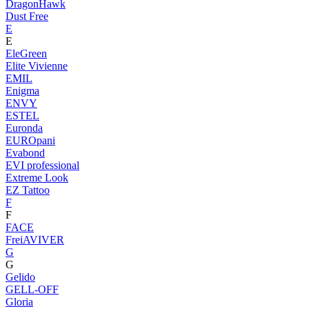
DragonHawk
Dust Free
E
E
EleGreen
Elite Vivienne
EMIL
Enigma
ENVY
ESTEL
Euronda
EUROpani
Evabond
EVI professional
Extreme Look
EZ Tattoo
F
F
FACE
FreiAVIVER
G
G
Gelido
GELL-OFF
Gloria