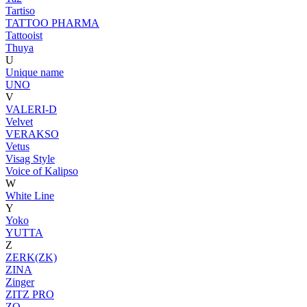
Tartiso
TATTOO PHARMA
Tattooist
Thuya
U
Unique name
UNO
V
VALERI-D
Velvet
VERAKSO
Vetus
Visag Style
Voice of Kalipso
W
White Line
Y
Yoko
YUTTA
Z
ZERK(ZK)
ZINA
Zinger
ZITZ PRO
ZO