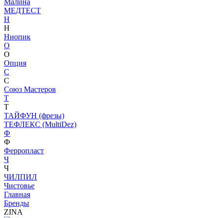
Малина
МЕДТЕСТ
Н
Н
Ниопик
О
О
Опция
С
С
Союз Мастеров
Т
Т
ТАЙФУН (фрезы)
ТЕФЛЕКС (MultiDez)
Ф
Ф
Ферропласт
Ч
Ч
ЧИЛПИЛ
Чистовье
Главная
Бренды
ZINA