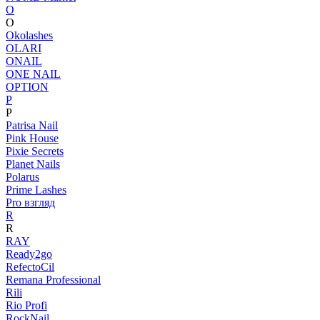
O
O
Okolashes
OLARI
ONAIL
ONE NAIL
OPTION
P
P
Patrisa Nail
Pink House
Pixie Secrets
Planet Nails
Polarus
Prime Lashes
Pro взгляд
R
R
RAY
Ready2go
RefectoCil
Remana Professional
Rili
Rio Profi
RockNail