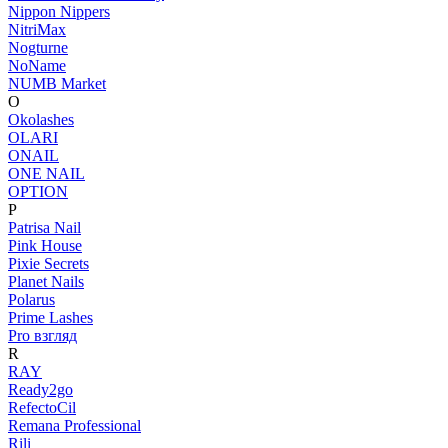
Nippon Nippers
NitriMax
Nogturne
NoName
NUMB Market
O
Okolashes
OLARI
ONAIL
ONE NAIL
OPTION
P
Patrisa Nail
Pink House
Pixie Secrets
Planet Nails
Polarus
Prime Lashes
Pro взгляд
R
RAY
Ready2go
RefectoCil
Remana Professional
Rili