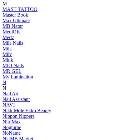
M
MAST TATTOO
Master Book
Max Ultimate
MB Natur
MediOK
Mertz
Mila Nails
Milk
Milv
Mink
MIO Nails
MR.GEL
My Lamination
N
N
Nail Art
Nail Assistant
NAVI
Nikk Mole Ekko Beauty
Nippon Nippers
NitriMax
Nogturne
NoName
NUMB Market