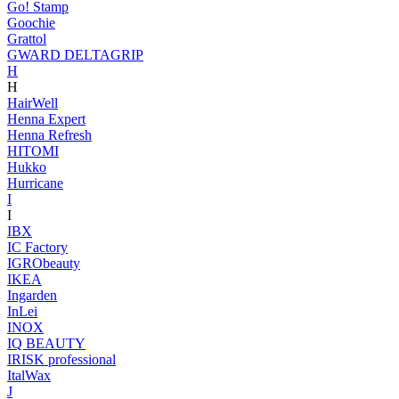
Go! Stamp
Goochie
Grattol
GWARD DELTAGRIP
H
H
HairWell
Henna Expert
Henna Refresh
HITOMI
Hukko
Hurricane
I
I
IBX
IC Factory
IGRObeauty
IKEA
Ingarden
InLei
INOX
IQ BEAUTY
IRISK professional
ItalWax
J