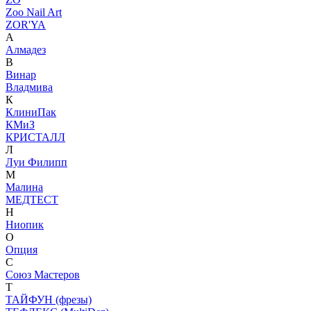
Zoo Nail Art
ZOR'YA
А
Алмадез
В
Винар
Владмива
К
КлиниПак
КМиЗ
КРИСТАЛЛ
Л
Луи Филипп
М
Малина
МЕДТЕСТ
Н
Ниопик
О
Опция
С
Союз Мастеров
Т
ТАЙФУН (фрезы)