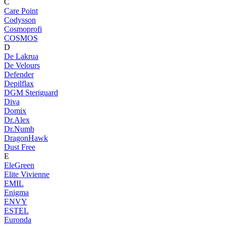
C
Care Point
Codysson
Cosmoprofi
COSMOS
D
De Lakrua
De Velours
Defender
Depilflax
DGM Steriguard
Diva
Domix
Dr.Alex
Dr.Numb
DragonHawk
Dust Free
E
EleGreen
Elite Vivienne
EMIL
Enigma
ENVY
ESTEL
Euronda