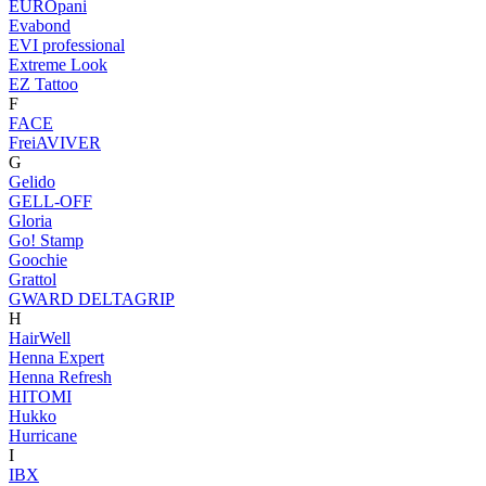
EUROpani
Evabond
EVI professional
Extreme Look
EZ Tattoo
F
FACE
FreiAVIVER
G
Gelido
GELL-OFF
Gloria
Go! Stamp
Goochie
Grattol
GWARD DELTAGRIP
H
HairWell
Henna Expert
Henna Refresh
HITOMI
Hukko
Hurricane
I
IBX