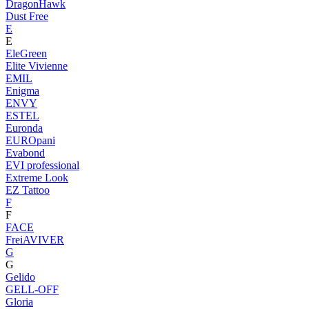
DragonHawk
Dust Free
E
E
EleGreen
Elite Vivienne
EMIL
Enigma
ENVY
ESTEL
Euronda
EUROpani
Evabond
EVI professional
Extreme Look
EZ Tattoo
F
F
FACE
FreiAVIVER
G
G
Gelido
GELL-OFF
Gloria