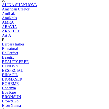
A
ALINA SHAKHOVA
American Creator
AmiLak
AmiNails
AMRA
ARAVIA
ARNELLE
Art-A
B
Barbara lashes
Be natural
Be Perfect
Beautix
BEAUTY-FREE
BENOVY
BESPECIAL
BINACIL
BIOMASER
BOHEME
Bohemia
BosTone
BRONSUN
Brow&Go
BrowXenna