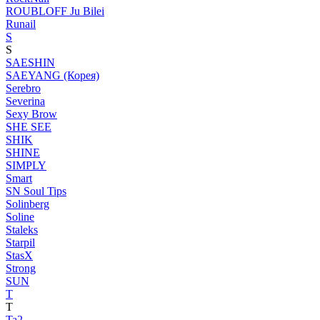
ROUBLOFF Ju Bilei
Runail
S
S
SAESHIN
SAEYANG (Корея)
Serebro
Severina
Sexy Brow
SHE SEE
SHIK
SHINE
SIMPLY
Smart
SN Soul Tips
Solinberg
Soline
Staleks
Starpil
StasX
Strong
SUN
T
T
Ta2