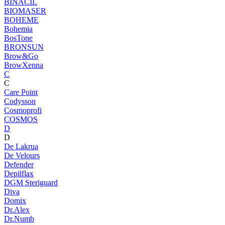
BINACIL
BIOMASER
BOHEME
Bohemia
BosTone
BRONSUN
Brow&Go
BrowXenna
C
C
Care Point
Codysson
Cosmoprofi
COSMOS
D
D
De Lakrua
De Velours
Defender
Depilflax
DGM Steriguard
Diva
Domix
Dr.Alex
Dr.Numb