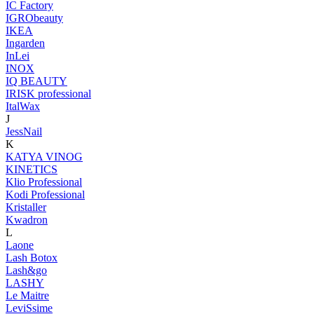
IC Factory
IGRObeauty
IKEA
Ingarden
InLei
INOX
IQ BEAUTY
IRISK professional
ItalWax
J
JessNail
K
KATYA VINOG
KINETICS
Klio Professional
Kodi Professional
Kristaller
Kwadron
L
Laone
Lash Botox
Lash&go
LASHY
Le Maitre
LeviSsime