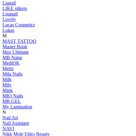
Lianail
LIKE stikers
Lisanail
Lovely
Lucas Cosmetics
Lukas
M
MAST TATTOO
Master Book
Max Ultimate
MB Natur
MediOK
Mertz
Mila Nails
Milk
Milv
Mink
MIO Nails
MR.GEL
My Lamination
N
Nail Art
Nail Assistant
NAVI
Nikk Mole Ekko Beauty