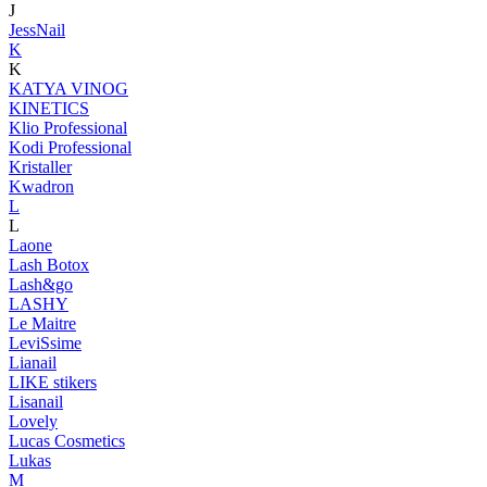
J
JessNail
K
K
KATYA VINOG
KINETICS
Klio Professional
Kodi Professional
Kristaller
Kwadron
L
L
Laone
Lash Botox
Lash&go
LASHY
Le Maitre
LeviSsime
Lianail
LIKE stikers
Lisanail
Lovely
Lucas Cosmetics
Lukas
M