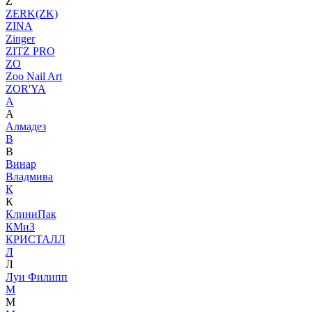
Z
ZERK(ZK)
ZINA
Zinger
ZITZ PRO
ZO
Zoo Nail Art
ZOR'YA
А
А
Алмадез
В
В
Винар
Владмива
К
К
КлиниПак
КМиЗ
КРИСТАЛЛ
Л
Л
Луи Филипп
М
М