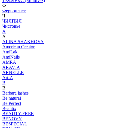
ТЕФЛЕКС (MultiDez)
Ф
Ферропласт
Ч
ЧИЛПИЛ
Чистовье
A
A
ALINA SHAKHOVA
American Creator
AmiLak
AmiNails
AMRA
ARAVIA
ARNELLE
Art-A
B
B
Barbara lashes
Be natural
Be Perfect
Beautix
BEAUTY-FREE
BENOVY
BESPECIAL