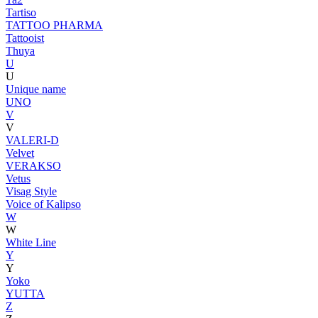
Tartiso
TATTOO PHARMA
Tattooist
Thuya
U
U
Unique name
UNO
V
V
VALERI-D
Velvet
VERAKSO
Vetus
Visag Style
Voice of Kalipso
W
W
White Line
Y
Y
Yoko
YUTTA
Z