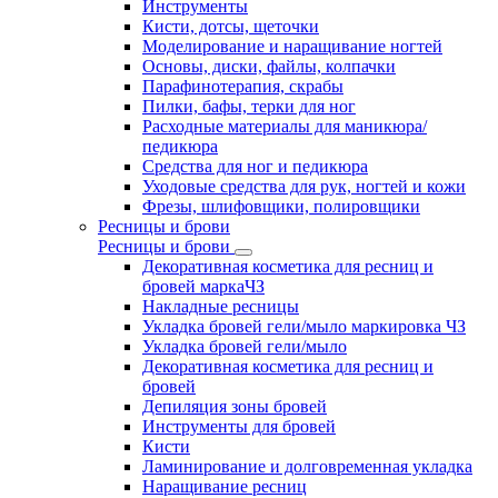
Инструменты
Кисти, дотсы, щеточки
Моделирование и наращивание ногтей
Основы, диски, файлы, колпачки
Парафинотерапия, скрабы
Пилки, бафы, терки для ног
Расходные материалы для маникюра/
педикюра
Средства для ног и педикюра
Уходовые средства для рук, ногтей и кожи
Фрезы, шлифовщики, полировщики
Ресницы и брови
Ресницы и брови
Декоративная косметика для ресниц и
бровей маркаЧЗ
Накладные ресницы
Укладка бровей гели/мыло маркировка ЧЗ
Укладка бровей гели/мыло
Декоративная косметика для ресниц и
бровей
Депиляция зоны бровей
Инструменты для бровей
Кисти
Ламинирование и долговременная укладка
Наращивание ресниц