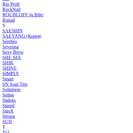
Rio Profi
RockNail
ROUBLOFF Ju Bilei
Runail
S
SAESHIN
SAEYANG (Корея)
Serebro
Severina
Sexy Brow
SHE SEE
SHIK
SHINE
SIMPLY
Smart
SN Soul Tips
Solinberg
Soline
Staleks
Starpil
StasX
Strong
SUN
T
Ta2