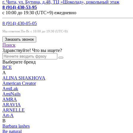
г. Чита, ул. Бутина, д.48, ТЦ «Шоколад», цокольный этаж
8 (914) 430-53-95
с 10:00 до 19:30 (UTC+9) ежедневно
8 (914) 430-05-05
Мы ответим Пн-Вс с 10:00 до 19:30 (UTC+9)
Заказать звонок
Поиск
Здравствуйте! Что вы ищете?
Выберите бренд
ВСЕ
A
ALINA SHAKHOVA
American Creator
AmiLak
AmiNails
AMRA
ARAVIA
ARNELLE
Art-A
B
Barbara lashes
Be natural