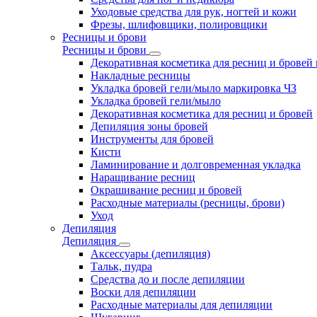
Уходовые средства для рук, ногтей и кожи
Фрезы, шлифовщики, полировщики
Ресницы и брови
Ресницы и брови
Декоративная косметика для ресниц и бровей
Накладные ресницы
Укладка бровей гели/мыло маркировка ЧЗ
Укладка бровей гели/мыло
Декоративная косметика для ресниц и бровей
Депиляция зоны бровей
Инструменты для бровей
Кисти
Ламинирование и долговременная укладка
Наращивание ресниц
Окрашивание ресниц и бровей
Расходные материалы (ресницы, брови)
Уход
Депиляция
Депиляция
Аксессуары (депиляция)
Тальк, пудра
Средства до и после депиляции
Воски для депиляции
Расходные материалы для депиляции