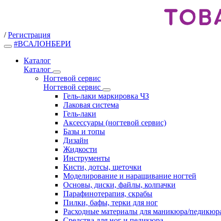
/
Регистрация
#ВСАЛОНБЕРИ
Каталог
Каталог
Ногтевой сервис
Ногтевой сервис
Гель-лаки маркировка ЧЗ
Лаковая система
Гель-лаки
Аксессуары (ногтевой сервис)
Базы и топы
Дизайн
Жидкости
Инструменты
Кисти, дотсы, щеточки
Моделирование и наращивание ногтей
Основы, диски, файлы, колпачки
Парафинотерапия, скрабы
Пилки, бафы, терки для ног
Расходные материалы для маникюра/педикюр
Средства для ног и педикюра