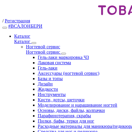
/
Регистрация
#ВСАЛОНБЕРИ
Каталог
Каталог
Ногтевой сервис
Ногтевой сервис
Гель-лаки маркировка ЧЗ
Лаковая система
Гель-лаки
Аксессуары (ногтевой сервис)
Базы и топы
Дизайн
Жидкости
Инструменты
Кисти, дотсы, щеточки
Моделирование и наращивание ногтей
Основы, диски, файлы, колпачки
Парафинотерапия, скрабы
Пилки, бафы, терки для ног
Расходные материалы для маникюра/педикюр
Средства для ног и педикюра