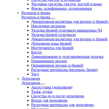
Уходовые средства для рук, ногтей и кожи
Фрезы, шлифовщики, полировщики
Ресницы и брови
Ресницы и брови
Декоративная косметика для ресниц и бровей
Накладные ресницы
Укладка бровей гели/мыло маркировка ЧЗ
Укладка бровей гели/мыло
Декоративная косметика для ресниц и бровей
Депиляция зоны бровей
Инструменты для бровей
Кисти
Ламинирование и долговременная укладка
Наращивание ресниц
Окрашивание ресниц и бровей
Расходные материалы (ресницы, брови)
Уход
Депиляция
Депиляция
Аксессуары (депиляция)
Тальк, пудра
Средства до и после депиляции
Воски для депиляции
Расходные материалы для депиляции