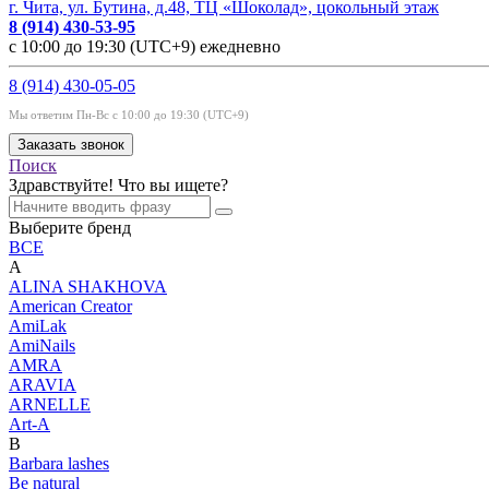
г. Чита, ул. Бутина, д.48, ТЦ «Шоколад», цокольный этаж
8 (914) 430-53-95
с 10:00 до 19:30 (UTC+9) ежедневно
8 (914) 430-05-05
Мы ответим Пн-Вс с 10:00 до 19:30 (UTC+9)
Заказать звонок
Поиск
Здравствуйте! Что вы ищете?
Выберите бренд
ВСЕ
A
ALINA SHAKHOVA
American Creator
AmiLak
AmiNails
AMRA
ARAVIA
ARNELLE
Art-A
B
Barbara lashes
Be natural