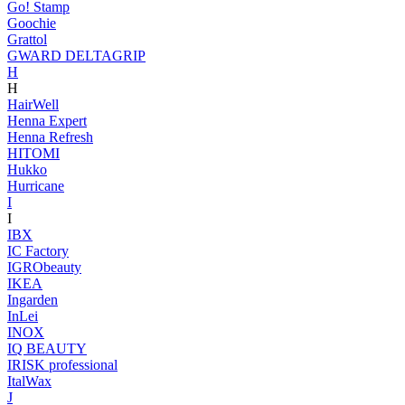
Go! Stamp
Goochie
Grattol
GWARD DELTAGRIP
H
H
HairWell
Henna Expert
Henna Refresh
HITOMI
Hukko
Hurricane
I
I
IBX
IC Factory
IGRObeauty
IKEA
Ingarden
InLei
INOX
IQ BEAUTY
IRISK professional
ItalWax
J