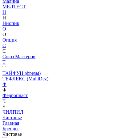
Малина
МЕДТЕСТ
Н
Н
Ниопик
О
О
Опция
С
С
Союз Мастеров
Т
Т
ТАЙФУН (фрезы)
ТЕФЛЕКС (MultiDez)
Ф
Ф
Ферропласт
Ч
Ч
ЧИЛПИЛ
Чистовье
Главная
Бренды
Чистовье