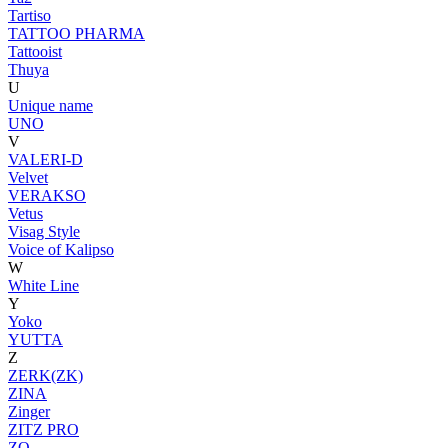
Tartiso
TATTOO PHARMA
Tattooist
Thuya
U
Unique name
UNO
V
VALERI-D
Velvet
VERAKSO
Vetus
Visag Style
Voice of Kalipso
W
White Line
Y
Yoko
YUTTA
Z
ZERK(ZK)
ZINA
Zinger
ZITZ PRO
ZO