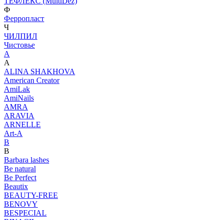
ТЕФЛЕКС (MultiDez)
Ф
Ферропласт
Ч
ЧИЛПИЛ
Чистовье
A
A
ALINA SHAKHOVA
American Creator
AmiLak
AmiNails
AMRA
ARAVIA
ARNELLE
Art-A
B
B
Barbara lashes
Be natural
Be Perfect
Beautix
BEAUTY-FREE
BENOVY
BESPECIAL