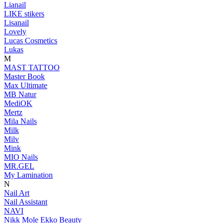
Lianail
LIKE stikers
Lisanail
Lovely
Lucas Cosmetics
Lukas
M
MAST TATTOO
Master Book
Max Ultimate
MB Natur
MediOK
Mertz
Mila Nails
Milk
Milv
Mink
MIO Nails
MR.GEL
My Lamination
N
Nail Art
Nail Assistant
NAVI
Nikk Mole Ekko Beauty