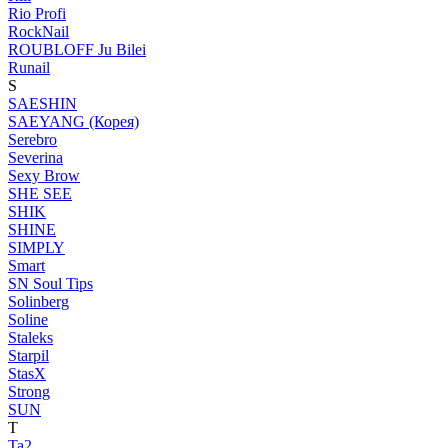
Rio Profi
RockNail
ROUBLOFF Ju Bilei
Runail
S
SAESHIN
SAEYANG (Корея)
Serebro
Severina
Sexy Brow
SHE SEE
SHIK
SHINE
SIMPLY
Smart
SN Soul Tips
Solinberg
Soline
Staleks
Starpil
StasX
Strong
SUN
T
Ta2