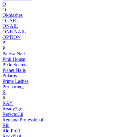
O
O
Okolashes
OLARI
ONAIL
ONE NAIL
OPTION
P
P
Patrisa Nail
Pink House
Pixie Secrets
Planet Nails
Polarus
Prime Lashes
Pro взгляд
R
R
RAY
Ready2go
RefectoCil
Remana Professional
Rili
Rio Profi
RockNail