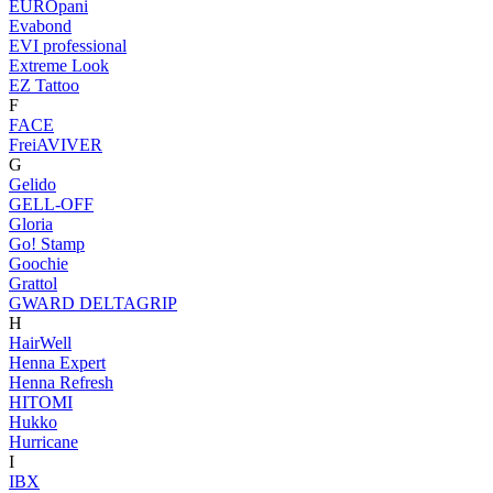
EUROpani
Evabond
EVI professional
Extreme Look
EZ Tattoo
F
FACE
FreiAVIVER
G
Gelido
GELL-OFF
Gloria
Go! Stamp
Goochie
Grattol
GWARD DELTAGRIP
H
HairWell
Henna Expert
Henna Refresh
HITOMI
Hukko
Hurricane
I
IBX