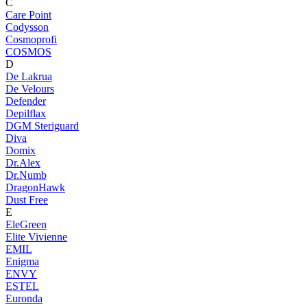
C
Care Point
Codysson
Cosmoprofi
COSMOS
D
De Lakrua
De Velours
Defender
Depilflax
DGM Steriguard
Diva
Domix
Dr.Alex
Dr.Numb
DragonHawk
Dust Free
E
EleGreen
Elite Vivienne
EMIL
Enigma
ENVY
ESTEL
Euronda