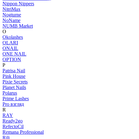
Nippon Nippers
NitriMax
Nogturne
NoName
NUMB Market
O
Okolashes
OLARI
ONAIL
ONE NAIL
OPTION
P
Patrisa Nail
Pink House
Pixie Secrets
Planet Nails
Polarus
Prime Lashes
Pro взгляд
R
RAY
Ready2go
RefectoCil
Remana Professional
Rili