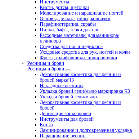
Инструменты
Кисти, дотсы, щеточки
Моделирование и наращивание ногтей
Основы, диски, файлы, колпачки
Парафинотерапия, скрабы
Пилки, бафы, терки для ног
Расходные материалы для маникюра/
педикюра
Средства для ног и педикюра
Уходовые средства для рук, ногтей и кожи
Фрезы, шлифовщики, полировщики
Ресницы и брови
Ресницы и брови
Декоративная косметика для ресниц и
бровей маркаЧЗ
Накладные ресницы
Укладка бровей гели/мыло маркировка ЧЗ
Укладка бровей гели/мыло
Декоративная косметика для ресниц и
бровей
Депиляция зоны бровей
Инструменты для бровей
Кисти
Ламинирование и долговременная укладка
Наращивание ресниц