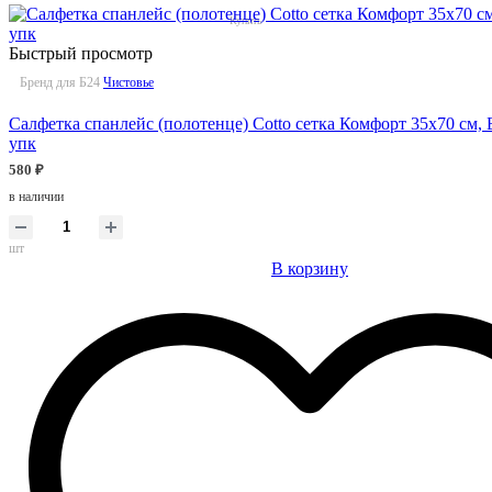
Быстрый просмотр
Бренд для Б24
Чистовье
Салфетка спанлейс (полотенце) Cotto сетка Комфорт 35х70 см, 
упк
580 ₽
в наличии
шт
В корзину