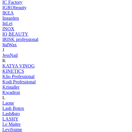
IC Factory
IGRObeauty
IKEA
Ingarden
InLei
INOX
IQ BEAUTY
IRISK professional
ItalWax
J
JessNail
K
KATYA VINOG
KINETICS
Klio Professional
Kodi Professional
Kristaller
Kwadron
L
Laone
Lash Botox
Lash&go
LASHY
Le Maitre
LeviSsime