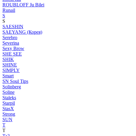
ROUBLOFF Ju Bilei
Runail
S
S
SAESHIN
SAEYANG (Корея)
Serebro
Severina
Sexy Brow
SHE SEE
SHIK
SHINE
SIMPLY
Smart
SN Soul Tips
Solinberg
Soline
Staleks
Starpil
StasX
Strong
SUN
T
T
Ta2