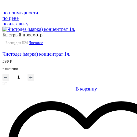
по популярности
по цене
по алфавиту
Быстрый просмотр
Бренд для Б24
Чистовье
Чистодез (марка) концентрат 1л.
590 ₽
в наличии
шт
В корзину