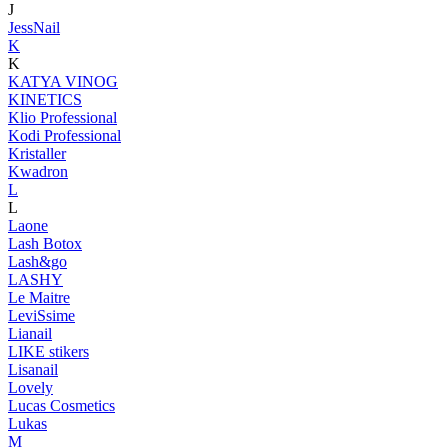
J
JessNail
K
K
KATYA VINOG
KINETICS
Klio Professional
Kodi Professional
Kristaller
Kwadron
L
L
Laone
Lash Botox
Lash&go
LASHY
Le Maitre
LeviSsime
Lianail
LIKE stikers
Lisanail
Lovely
Lucas Cosmetics
Lukas
M