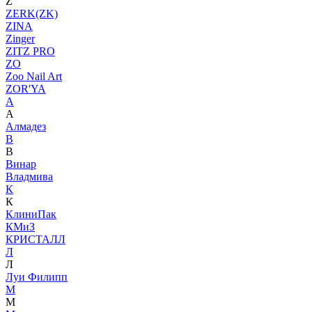
Z
ZERK(ZK)
ZINA
Zinger
ZITZ PRO
ZO
Zoo Nail Art
ZOR'YA
А
А
Алмадез
В
В
Винар
Владмива
К
К
КлиниПак
КМиЗ
КРИСТАЛЛ
Л
Л
Луи Филипп
М
М