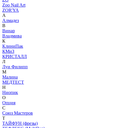
Zoo Nail Art
ZOR'YA
А
Алмадез
В
Винар
Владмива
К
КлиниПак
КМиЗ
КРИСТАЛЛ
Л
Луи Филипп
М
Малина
МЕДТЕСТ
Н
Ниопик
О
Опция
С
Союз Мастеров
Т
ТАЙФУН (фрезы)