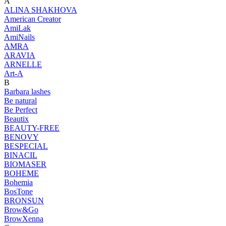
A
ALINA SHAKHOVA
American Creator
AmiLak
AmiNails
AMRA
ARAVIA
ARNELLE
Art-A
B
Barbara lashes
Be natural
Be Perfect
Beautix
BEAUTY-FREE
BENOVY
BESPECIAL
BINACIL
BIOMASER
BOHEME
Bohemia
BosTone
BRONSUN
Brow&Go
BrowXenna