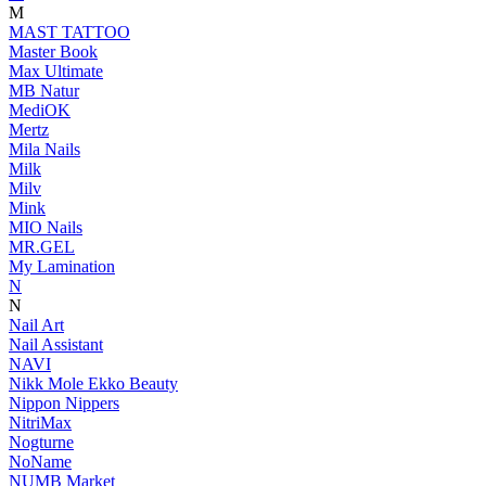
M
MAST TATTOO
Master Book
Max Ultimate
MB Natur
MediOK
Mertz
Mila Nails
Milk
Milv
Mink
MIO Nails
MR.GEL
My Lamination
N
N
Nail Art
Nail Assistant
NAVI
Nikk Mole Ekko Beauty
Nippon Nippers
NitriMax
Nogturne
NoName
NUMB Market