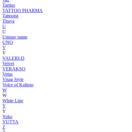
Tartiso
TATTOO PHARMA
Tattooist
Thuya
U
U
Unique name
UNO
V
V
VALERI-D
Velvet
VERAKSO
Vetus
Visag Style
Voice of Kalipso
W
W
White Line
Y
Y
Yoko
YUTTA
Z