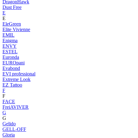
DragonHawk
Dust Free
E
E
EleGreen
Elite Vivienne
EMIL
Enigma
ENVY
ESTEL
Euronda
EUROpani
Evabond
EVI professional
Extreme Look
EZ Tattoo
F
F
FACE
FreiAVIVER
G
G
Gelido
GELL-OFF
Gloria