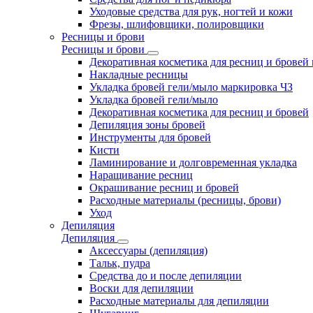
Уходовые средства для рук, ногтей и кожи
Фрезы, шлифовщики, полировщики
Ресницы и брови
Ресницы и брови
Декоративная косметика для ресниц и бровей
Накладные ресницы
Укладка бровей гели/мыло маркировка ЧЗ
Укладка бровей гели/мыло
Декоративная косметика для ресниц и бровей
Депиляция зоны бровей
Инструменты для бровей
Кисти
Ламинирование и долговременная укладка
Наращивание ресниц
Окрашивание ресниц и бровей
Расходные материалы (ресницы, брови)
Уход
Депиляция
Депиляция
Аксессуары (депиляция)
Тальк, пудра
Средства до и после депиляции
Воски для депиляции
Расходные материалы для депиляции