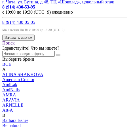
г. Чита, ул. Бутина, д.48, ТЦ «Шоколад», цокольный этаж
8 (914) 430-53-95
с 10:00 до 19:30 (UTC+9) ежедневно
8 (914) 430-05-05
Мы ответим Пн-Вс с 10:00 до 19:30 (UTC+9)
Заказать звонок
Поиск
Здравствуйте! Что вы ищете?
Выберите бренд
ВСЕ
A
ALINA SHAKHOVA
American Creator
AmiLak
AmiNails
AMRA
ARAVIA
ARNELLE
Art-A
B
Barbara lashes
Be natural