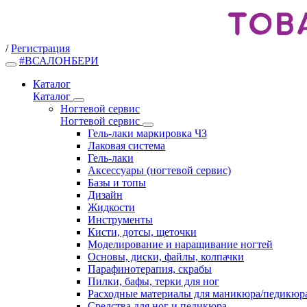
/
Регистрация
#ВСАЛОНБЕРИ
Каталог
Каталог
Ногтевой сервис
Ногтевой сервис
Гель-лаки маркировка ЧЗ
Лаковая система
Гель-лаки
Аксессуары (ногтевой сервис)
Базы и топы
Дизайн
Жидкости
Инструменты
Кисти, дотсы, щеточки
Моделирование и наращивание ногтей
Основы, диски, файлы, колпачки
Парафинотерапия, скрабы
Пилки, бафы, терки для ног
Расходные материалы для маникюра/педикюр
Средства для ног и педикюра