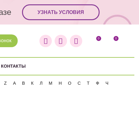
азе
УЗНАТЬ УСЛОВИЯ
0
0
вонок
КОНТАКТЫ
Z
А
В
К
Л
М
Н
О
С
Т
Ф
Ч