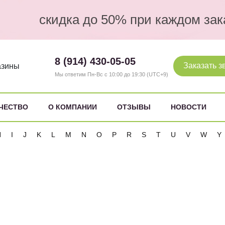
скидка до 50% при каждом зак
8 (914) 430-05-05
Заказать з
азины
Мы ответим Пн-Вс с 10:00 до 19:30 (UTC+9)
ЧЕСТВО
О КОМПАНИИ
ОТЗЫВЫ
НОВОСТИ
H
I
J
K
L
M
N
O
P
R
S
T
U
V
W
Y