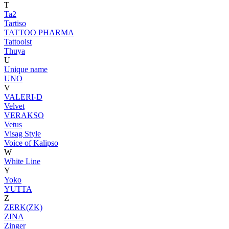
T
Ta2
Tartiso
TATTOO PHARMA
Tattooist
Thuya
U
Unique name
UNO
V
VALERI-D
Velvet
VERAKSO
Vetus
Visag Style
Voice of Kalipso
W
White Line
Y
Yoko
YUTTA
Z
ZERK(ZK)
ZINA
Zinger