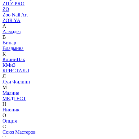
ZITZ PRO
ZO
Zoo Nail Art
ZOR'YA
А
Алмадез
В
Винар
Владмива
К
КлиниПак
КМиЗ
КРИСТАЛЛ
Л
Луи Филипп
М
Малина
МЕДТЕСТ
Н
Ниопик
О
Опция
С
Союз Мастеров
Т