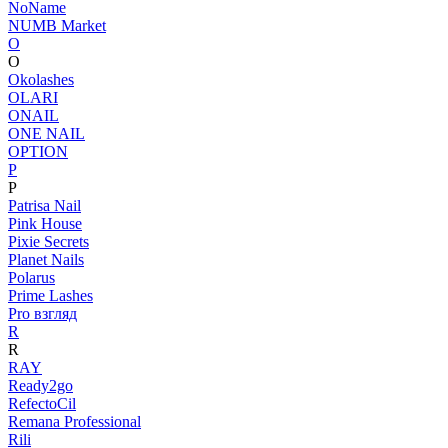
NoName
NUMB Market
O
O
Okolashes
OLARI
ONAIL
ONE NAIL
OPTION
P
P
Patrisa Nail
Pink House
Pixie Secrets
Planet Nails
Polarus
Prime Lashes
Pro взгляд
R
R
RAY
Ready2go
RefectoCil
Remana Professional
Rili