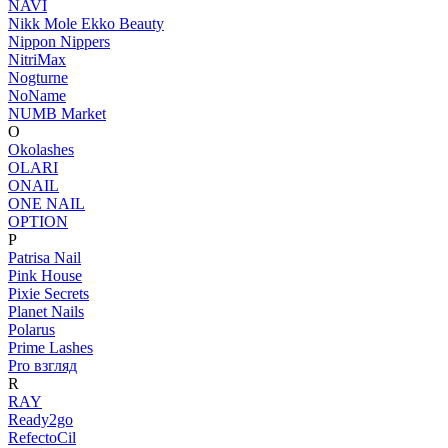
NAVI
Nikk Mole Ekko Beauty
Nippon Nippers
NitriMax
Nogturne
NoName
NUMB Market
O
Okolashes
OLARI
ONAIL
ONE NAIL
OPTION
P
Patrisa Nail
Pink House
Pixie Secrets
Planet Nails
Polarus
Prime Lashes
Pro взгляд
R
RAY
Ready2go
RefectoCil