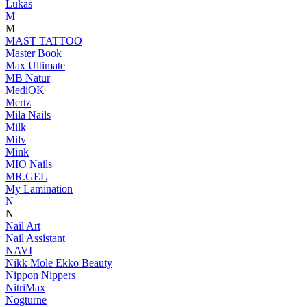
Lukas
M
M
MAST TATTOO
Master Book
Max Ultimate
MB Natur
MediOK
Mertz
Mila Nails
Milk
Milv
Mink
MIO Nails
MR.GEL
My Lamination
N
N
Nail Art
Nail Assistant
NAVI
Nikk Mole Ekko Beauty
Nippon Nippers
NitriMax
Nogturne