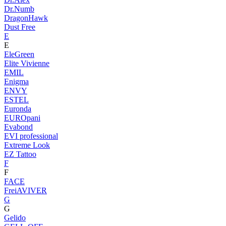
Dr.Numb
DragonHawk
Dust Free
E
E
EleGreen
Elite Vivienne
EMIL
Enigma
ENVY
ESTEL
Euronda
EUROpani
Evabond
EVI professional
Extreme Look
EZ Tattoo
F
F
FACE
FreiAVIVER
G
G
Gelido