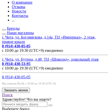
О компании
Отзывы
Новости
Контакты
...
Бренды
Наши магазины
г. Чита, ул. Богомягкова, д.14а, ТЦ «Империал», 2 этаж,
правое крыло
8 (914) 430-05-05
с 10:00 до 19:30 (UTC+9) ежедневно
г. Чита, ул. Бутина, д.48, ТЦ «Шоколад», цокольный этаж
8 (914) 430-53-95
с 10:00 до 19:30 (UTC+9) ежедневно
8 (914) 430-05-05
Мы ответим Пн-Вс с 10:00 до 19:30 (UTC+9)
Заказать звонок
Поиск
Здравствуйте! Что вы ищете?
Выберите бренд