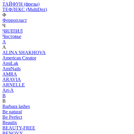
ТАЙФУН (фрезы)
ТЕФЛЕКС (MultiDez)
Ф
Ферропласт
Ч
ЧИЛПИЛ
Чистовье
A
A
ALINA SHAKHOVA
American Creator
AmiLak
AmiNails
AMRA
ARAVIA
ARNELLE
Art-A
B
B
Barbara lashes
Be natural
Be Perfect
Beautix
BEAUTY-FREE
BENOVY