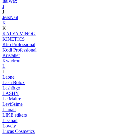
ItalWax
J
J
JessNail
K
K
KATYA VINOG
KINETICS
Klio Professional
Kodi Professional
Kristaller
Kwadron
L
L
Laone
Lash Botox
Lash&go
LASHY
Le Maitre
LeviSsime
Lianail
LIKE stikers
Lisanail
Lovely
Lucas Cosmetics