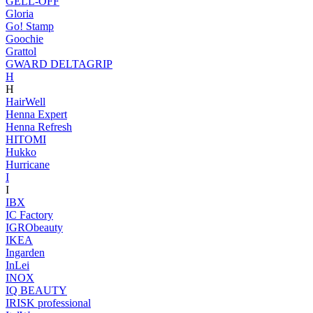
GELL-OFF
Gloria
Go! Stamp
Goochie
Grattol
GWARD DELTAGRIP
H
H
HairWell
Henna Expert
Henna Refresh
HITOMI
Hukko
Hurricane
I
I
IBX
IC Factory
IGRObeauty
IKEA
Ingarden
InLei
INOX
IQ BEAUTY
IRISK professional