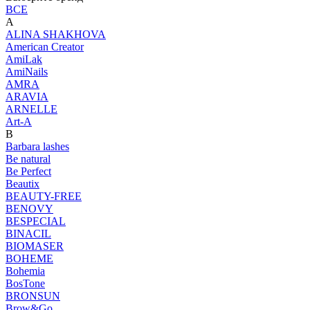
ВСЕ
A
ALINA SHAKHOVA
American Creator
AmiLak
AmiNails
AMRA
ARAVIA
ARNELLE
Art-A
B
Barbara lashes
Be natural
Be Perfect
Beautix
BEAUTY-FREE
BENOVY
BESPECIAL
BINACIL
BIOMASER
BOHEME
Bohemia
BosTone
BRONSUN
Brow&Go