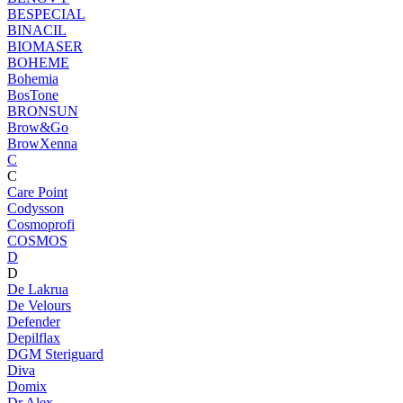
BESPECIAL
BINACIL
BIOMASER
BOHEME
Bohemia
BosTone
BRONSUN
Brow&Go
BrowXenna
C
C
Care Point
Codysson
Cosmoprofi
COSMOS
D
D
De Lakrua
De Velours
Defender
Depilflax
DGM Steriguard
Diva
Domix
Dr.Alex