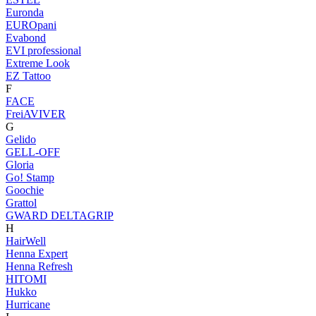
Euronda
EUROpani
Evabond
EVI professional
Extreme Look
EZ Tattoo
F
FACE
FreiAVIVER
G
Gelido
GELL-OFF
Gloria
Go! Stamp
Goochie
Grattol
GWARD DELTAGRIP
H
HairWell
Henna Expert
Henna Refresh
HITOMI
Hukko
Hurricane