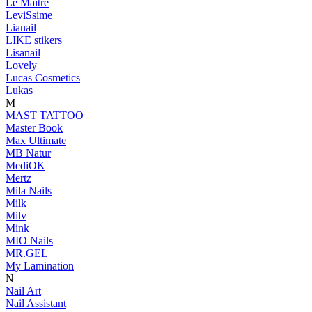
Le Maitre
LeviSsime
Lianail
LIKE stikers
Lisanail
Lovely
Lucas Cosmetics
Lukas
M
MAST TATTOO
Master Book
Max Ultimate
MB Natur
MediOK
Mertz
Mila Nails
Milk
Milv
Mink
MIO Nails
MR.GEL
My Lamination
N
Nail Art
Nail Assistant