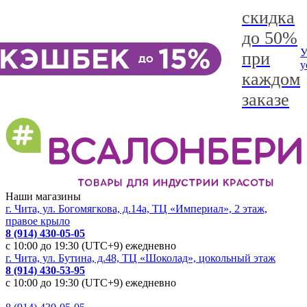
скидка
до 50%
У
при
у
каждом
заказе
Наши магазины
г. Чита, ул. Богомягкова, д.14а, ТЦ «Империал», 2 этаж,
правое крыло
8 (914) 430-05-05
с 10:00 до 19:30 (UTC+9) ежедневно
г. Чита, ул. Бутина, д.48, ТЦ «Шоколад», цокольный этаж
8 (914) 430-53-95
с 10:00 до 19:30 (UTC+9) ежедневно