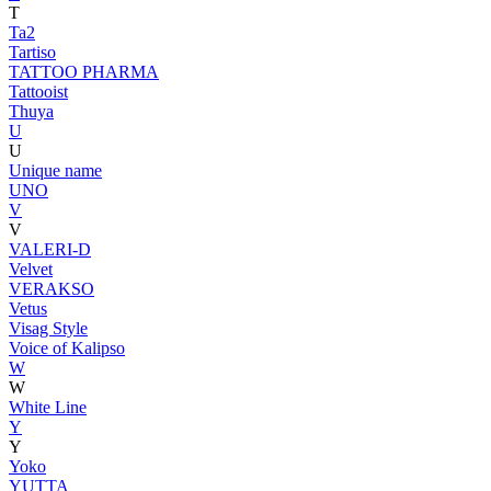
T
Ta2
Tartiso
TATTOO PHARMA
Tattooist
Thuya
U
U
Unique name
UNO
V
V
VALERI-D
Velvet
VERAKSO
Vetus
Visag Style
Voice of Kalipso
W
W
White Line
Y
Y
Yoko
YUTTA