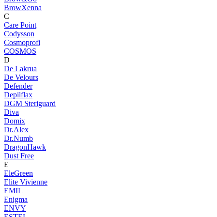
BrowXenna
C
Care Point
Codysson
Cosmoprofi
COSMOS
D
De Lakrua
De Velours
Defender
Depilflax
DGM Steriguard
Diva
Domix
Dr.Alex
Dr.Numb
DragonHawk
Dust Free
E
EleGreen
Elite Vivienne
EMIL
Enigma
ENVY
ESTEL