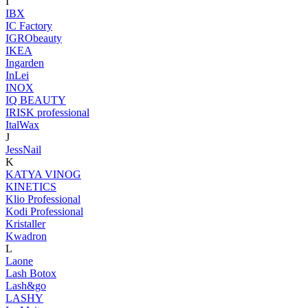
I
IBX
IC Factory
IGRObeauty
IKEA
Ingarden
InLei
INOX
IQ BEAUTY
IRISK professional
ItalWax
J
JessNail
K
KATYA VINOG
KINETICS
Klio Professional
Kodi Professional
Kristaller
Kwadron
L
Laone
Lash Botox
Lash&go
LASHY