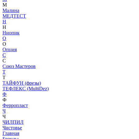
М
Малина
МЕДТЕСТ
Н
Н
Ниопик
О
О
Опция
С
С
Союз Мастеров
Т
Т
ТАЙФУН (фрезы)
ТЕФЛЕКС (MultiDez)
Ф
Ф
Ферропласт
Ч
Ч
ЧИЛПИЛ
Чистовье
Главная
Бренды