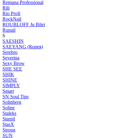
Remana Professional
Rili
Rio Profi
RockNail
ROUBLOFF Ju Bilei
Runail
S
SAESHIN
SAEYANG (Корея)
Serebro
Severina
Sexy Brow
SHE SEE
SHIK
SHINE
SIMPLY
Smart
SN Soul Tips
Solinberg
Soline
Staleks
Starpil
StasX
Strong
SUN