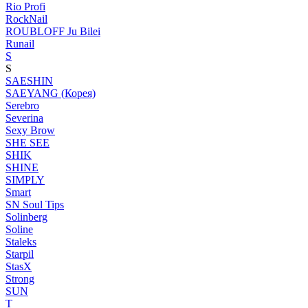
Rio Profi
RockNail
ROUBLOFF Ju Bilei
Runail
S
S
SAESHIN
SAEYANG (Корея)
Serebro
Severina
Sexy Brow
SHE SEE
SHIK
SHINE
SIMPLY
Smart
SN Soul Tips
Solinberg
Soline
Staleks
Starpil
StasX
Strong
SUN
T