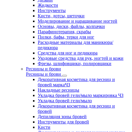
Жидкости
Инструменты
Кисти, дотсы, щеточки
Моделирование и наращивание ногтей
Основы, диски, файлы, колпачки
Парафинотерапия, скрабы
Пилки, бафы, терки для ног
Расходные материалы для маникюра/
педикюра
Средства для ног и педикюра
Уходовые средства для рук, ногтей и кожи
Фрезы, шлифовщики, полировщики
Ресницы и брови
Ресницы и брови
Декоративная косметика для ресниц и
бровей маркаЧЗ
Накладные ресницы
Укладка бровей гели/мыло маркировка ЧЗ
Укладка бровей гели/мыло
Декоративная косметика для ресниц и
бровей
Депиляция зоны бровей
Инструменты для бровей
Кисти