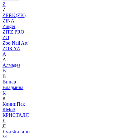
Z
Z
ZERK(ZK)
ZINA
Zinger
ZITZ PRO
ZO
Zoo Nail Art
ZOR'YA
А
А
Алмадез
В
В
Винар
Владмива
К
К
КлиниПак
КМиЗ
КРИСТАЛЛ
Л
Л
Луи Филипп
М