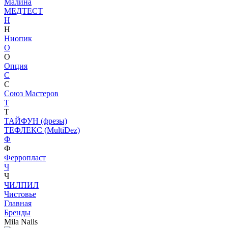
Малина
МЕДТЕСТ
Н
Н
Ниопик
О
О
Опция
С
С
Союз Мастеров
Т
Т
ТАЙФУН (фрезы)
ТЕФЛЕКС (MultiDez)
Ф
Ф
Ферропласт
Ч
Ч
ЧИЛПИЛ
Чистовье
Главная
Бренды
Mila Nails