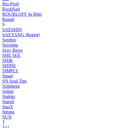
Rio Profi
RockNail
ROUBLOFF Ju Bilei
Runail
S
SAESHIN
SAEYANG (Корея)
Serebro
Severina
Sexy Brow
SHE SEE
SHIK
SHINE
SIMPLY
Smart
SN Soul Tips
Solinberg
Soline
Staleks
Starpil
StasX
Strong
SUN
T
Ta2