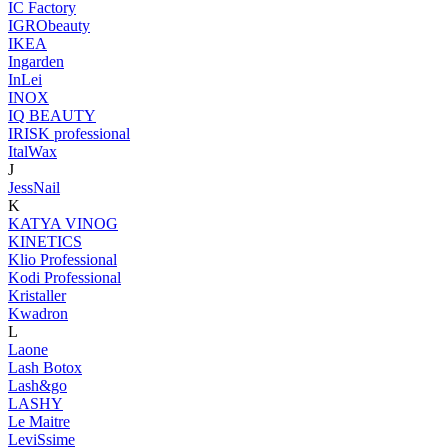
IC Factory
IGRObeauty
IKEA
Ingarden
InLei
INOX
IQ BEAUTY
IRISK professional
ItalWax
J
JessNail
K
KATYA VINOG
KINETICS
Klio Professional
Kodi Professional
Kristaller
Kwadron
L
Laone
Lash Botox
Lash&go
LASHY
Le Maitre
LeviSsime