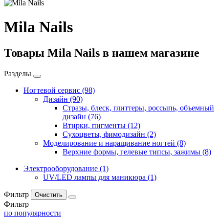
Mila Nails
Товары Mila Nails в нашем магазине
Разделы
Ногтевой сервис
(98)
Дизайн
(90)
Стразы, блеск, глиттеры, россыпь, объемный
дизайн
(76)
Втирки, пигменты
(12)
Сухоцветы, фимодизайн
(2)
Моделирование и наращивание ногтей
(8)
Верхние формы, гелевые типсы, зажимы
(8)
Электрооборудование
(1)
UV/LED лампы для маникюра
(1)
Фильтр
Фильтр
по популярности