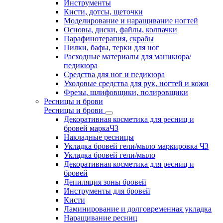
Инструменты
Кисти, дотсы, щеточки
Моделирование и наращивание ногтей
Основы, диски, файлы, колпачки
Парафинотерапия, скрабы
Пилки, бафы, терки для ног
Расходные материалы для маникюра/
педикюра
Средства для ног и педикюра
Уходовые средства для рук, ногтей и кожи
Фрезы, шлифовщики, полировщики
Ресницы и брови
Ресницы и брови
Декоративная косметика для ресниц и
бровей маркаЧЗ
Накладные ресницы
Укладка бровей гели/мыло маркировка ЧЗ
Укладка бровей гели/мыло
Декоративная косметика для ресниц и
бровей
Депиляция зоны бровей
Инструменты для бровей
Кисти
Ламинирование и долговременная укладка
Наращивание ресниц