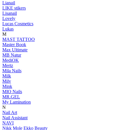
Lianail
LIKE stikers
Lisanail
Lovely
Lucas Cosmetics
Lukas
M
MAST TATTOO
Master Book
Max Ultimate
MB Natur
MediOK
Mertz
Mila Nails
Milk
Milv
Mink
MIO Nails
MR.GEL
My Lamination
N
Nail Art
Nail Assistant
NAVI
Nikk Mole Ekko Beauty