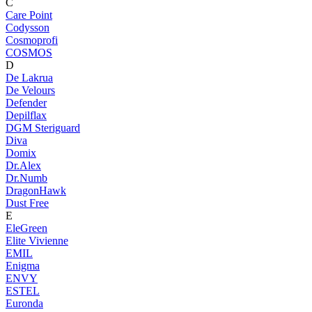
C
Care Point
Codysson
Cosmoprofi
COSMOS
D
De Lakrua
De Velours
Defender
Depilflax
DGM Steriguard
Diva
Domix
Dr.Alex
Dr.Numb
DragonHawk
Dust Free
E
EleGreen
Elite Vivienne
EMIL
Enigma
ENVY
ESTEL
Euronda