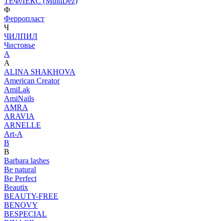
ТЕФЛЕКС (MultiDez)
Ф
Ферропласт
Ч
ЧИЛПИЛ
Чистовье
A
A
ALINA SHAKHOVA
American Creator
AmiLak
AmiNails
AMRA
ARAVIA
ARNELLE
Art-A
B
B
Barbara lashes
Be natural
Be Perfect
Beautix
BEAUTY-FREE
BENOVY
BESPECIAL