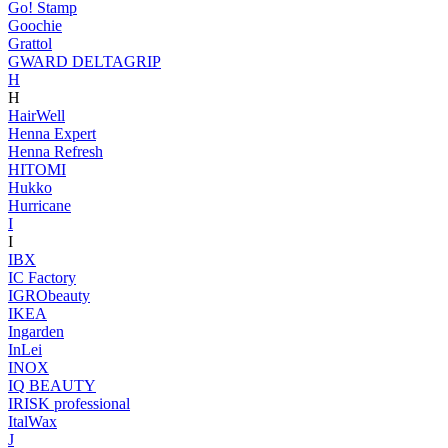
Go! Stamp
Goochie
Grattol
GWARD DELTAGRIP
H
H
HairWell
Henna Expert
Henna Refresh
HITOMI
Hukko
Hurricane
I
I
IBX
IC Factory
IGRObeauty
IKEA
Ingarden
InLei
INOX
IQ BEAUTY
IRISK professional
ItalWax
J