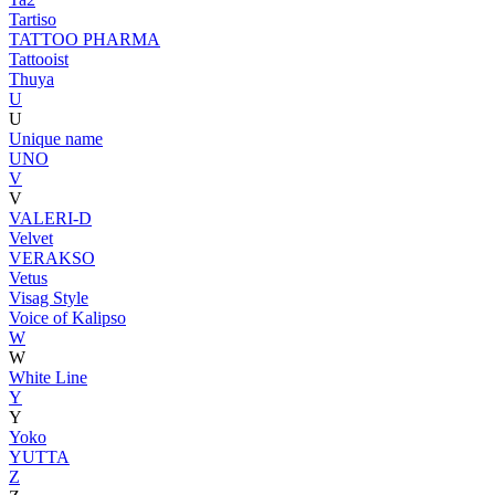
Tartiso
TATTOO PHARMA
Tattooist
Thuya
U
U
Unique name
UNO
V
V
VALERI-D
Velvet
VERAKSO
Vetus
Visag Style
Voice of Kalipso
W
W
White Line
Y
Y
Yoko
YUTTA
Z