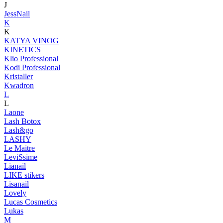
J
JessNail
K
K
KATYA VINOG
KINETICS
Klio Professional
Kodi Professional
Kristaller
Kwadron
L
L
Laone
Lash Botox
Lash&go
LASHY
Le Maitre
LeviSsime
Lianail
LIKE stikers
Lisanail
Lovely
Lucas Cosmetics
Lukas
M