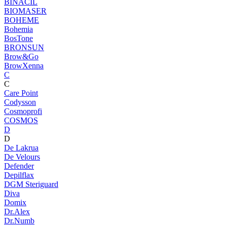
BINACIL
BIOMASER
BOHEME
Bohemia
BosTone
BRONSUN
Brow&Go
BrowXenna
C
C
Care Point
Codysson
Cosmoprofi
COSMOS
D
D
De Lakrua
De Velours
Defender
Depilflax
DGM Steriguard
Diva
Domix
Dr.Alex
Dr.Numb