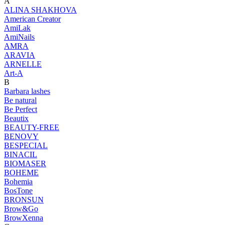
A
ALINA SHAKHOVA
American Creator
AmiLak
AmiNails
AMRA
ARAVIA
ARNELLE
Art-A
B
Barbara lashes
Be natural
Be Perfect
Beautix
BEAUTY-FREE
BENOVY
BESPECIAL
BINACIL
BIOMASER
BOHEME
Bohemia
BosTone
BRONSUN
Brow&Go
BrowXenna