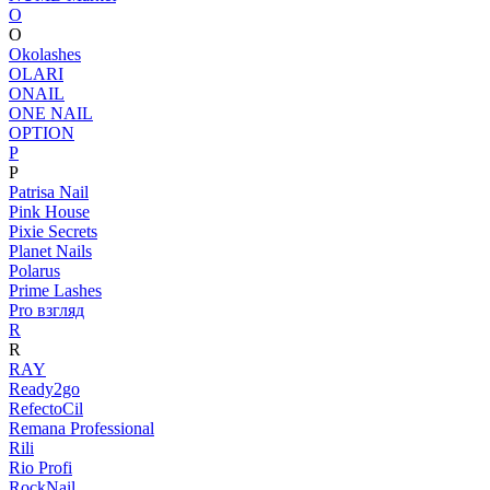
O
O
Okolashes
OLARI
ONAIL
ONE NAIL
OPTION
P
P
Patrisa Nail
Pink House
Pixie Secrets
Planet Nails
Polarus
Prime Lashes
Pro взгляд
R
R
RAY
Ready2go
RefectoCil
Remana Professional
Rili
Rio Profi
RockNail