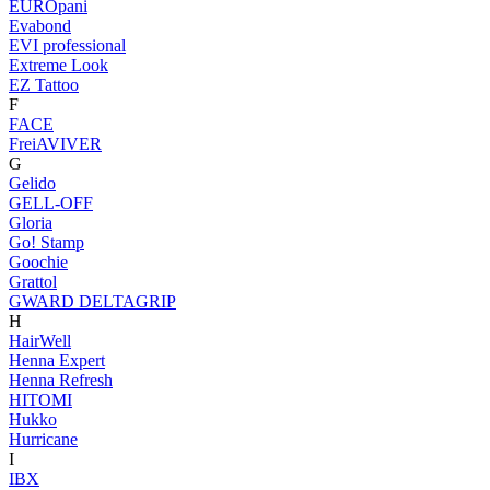
EUROpani
Evabond
EVI professional
Extreme Look
EZ Tattoo
F
FACE
FreiAVIVER
G
Gelido
GELL-OFF
Gloria
Go! Stamp
Goochie
Grattol
GWARD DELTAGRIP
H
HairWell
Henna Expert
Henna Refresh
HITOMI
Hukko
Hurricane
I
IBX