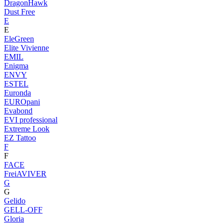
DragonHawk
Dust Free
E
E
EleGreen
Elite Vivienne
EMIL
Enigma
ENVY
ESTEL
Euronda
EUROpani
Evabond
EVI professional
Extreme Look
EZ Tattoo
F
F
FACE
FreiAVIVER
G
G
Gelido
GELL-OFF
Gloria