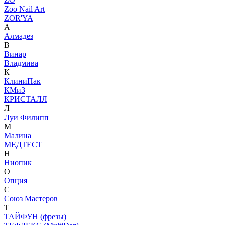
Zoo Nail Art
ZOR'YA
А
Алмадез
В
Винар
Владмива
К
КлиниПак
КМиЗ
КРИСТАЛЛ
Л
Луи Филипп
М
Малина
МЕДТЕСТ
Н
Ниопик
О
Опция
С
Союз Мастеров
Т
ТАЙФУН (фрезы)