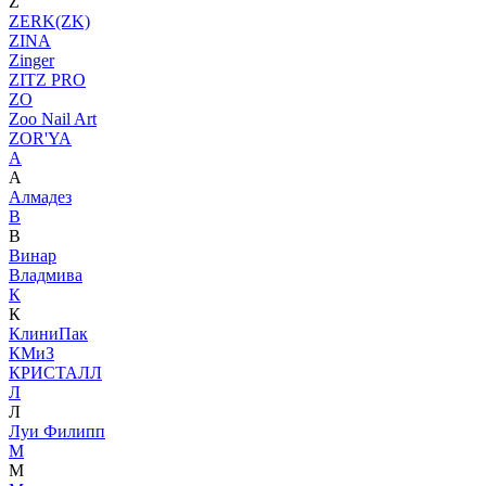
Z
ZERK(ZK)
ZINA
Zinger
ZITZ PRO
ZO
Zoo Nail Art
ZOR'YA
А
А
Алмадез
В
В
Винар
Владмива
К
К
КлиниПак
КМиЗ
КРИСТАЛЛ
Л
Л
Луи Филипп
М
М