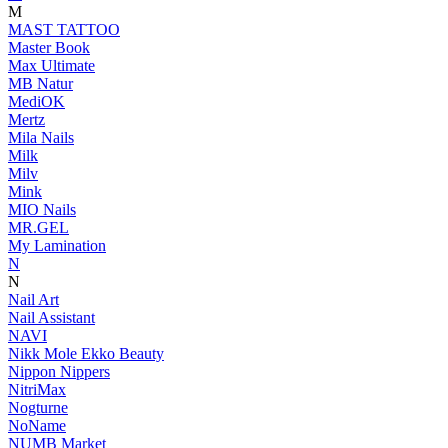
M
MAST TATTOO
Master Book
Max Ultimate
MB Natur
MediOK
Mertz
Mila Nails
Milk
Milv
Mink
MIO Nails
MR.GEL
My Lamination
N
N
Nail Art
Nail Assistant
NAVI
Nikk Mole Ekko Beauty
Nippon Nippers
NitriMax
Nogturne
NoName
NUMB Market