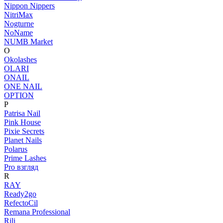
Nippon Nippers
NitriMax
Nogturne
NoName
NUMB Market
O
Okolashes
OLARI
ONAIL
ONE NAIL
OPTION
P
Patrisa Nail
Pink House
Pixie Secrets
Planet Nails
Polarus
Prime Lashes
Pro взгляд
R
RAY
Ready2go
RefectoCil
Remana Professional
Rili