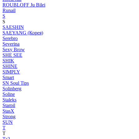
ROUBLOFF Ju Bilei
Runail
S
S
SAESHIN
SAEYANG (Корея)
Serebro
Severina
Sexy Brow
SHE SEE
SHIK
SHINE
SIMPLY
Smart
SN Soul Tips
Solinberg
Soline
Staleks
Starpil
StasX
Strong
SUN
T
T
Ta2