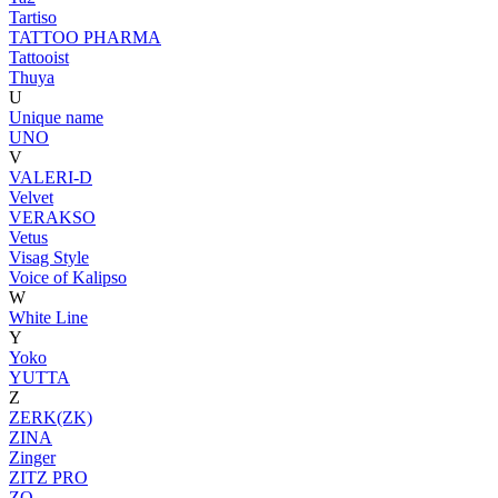
Tartiso
TATTOO PHARMA
Tattooist
Thuya
U
Unique name
UNO
V
VALERI-D
Velvet
VERAKSO
Vetus
Visag Style
Voice of Kalipso
W
White Line
Y
Yoko
YUTTA
Z
ZERK(ZK)
ZINA
Zinger
ZITZ PRO
ZO