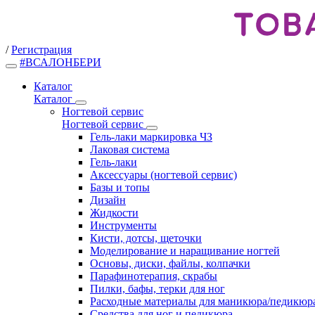
/
Регистрация
#ВСАЛОНБЕРИ
Каталог
Каталог
Ногтевой сервис
Ногтевой сервис
Гель-лаки маркировка ЧЗ
Лаковая система
Гель-лаки
Аксессуары (ногтевой сервис)
Базы и топы
Дизайн
Жидкости
Инструменты
Кисти, дотсы, щеточки
Моделирование и наращивание ногтей
Основы, диски, файлы, колпачки
Парафинотерапия, скрабы
Пилки, бафы, терки для ног
Расходные материалы для маникюра/педикюр
Средства для ног и педикюра