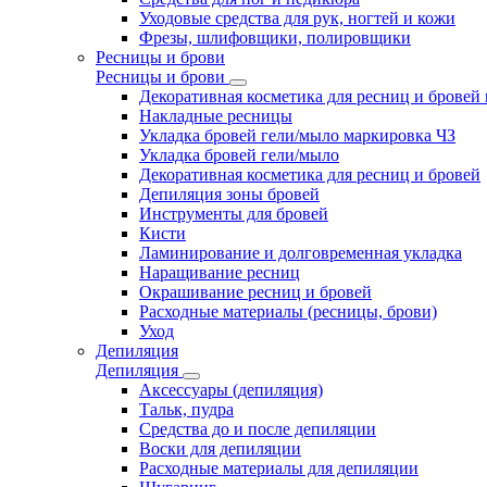
Уходовые средства для рук, ногтей и кожи
Фрезы, шлифовщики, полировщики
Ресницы и брови
Ресницы и брови
Декоративная косметика для ресниц и бровей
Накладные ресницы
Укладка бровей гели/мыло маркировка ЧЗ
Укладка бровей гели/мыло
Декоративная косметика для ресниц и бровей
Депиляция зоны бровей
Инструменты для бровей
Кисти
Ламинирование и долговременная укладка
Наращивание ресниц
Окрашивание ресниц и бровей
Расходные материалы (ресницы, брови)
Уход
Депиляция
Депиляция
Аксессуары (депиляция)
Тальк, пудра
Средства до и после депиляции
Воски для депиляции
Расходные материалы для депиляции