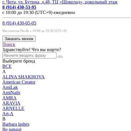
г. Чита, ул. Бутина, д.48, ТЦ «Шоколад», цокольный этаж
8 (914) 430-53-95
с 10:00 до 19:30 (UTC+9) ежедневно
8 (914) 430-05-05
Мы ответим Пн-Вс с 10:00 до 19:30 (UTC+9)
Заказать звонок
Поиск
Здравствуйте! Что вы ищете?
Выберите бренд
ВСЕ
A
ALINA SHAKHOVA
American Creator
AmiLak
AmiNails
AMRA
ARAVIA
ARNELLE
Art-A
B
Barbara lashes
Be natural