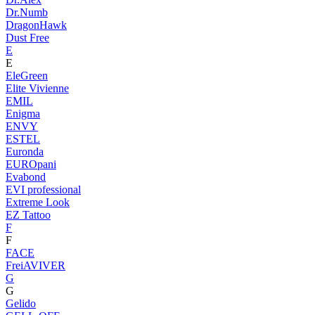
Dr.Numb
DragonHawk
Dust Free
E
E
EleGreen
Elite Vivienne
EMIL
Enigma
ENVY
ESTEL
Euronda
EUROpani
Evabond
EVI professional
Extreme Look
EZ Tattoo
F
F
FACE
FreiAVIVER
G
G
Gelido