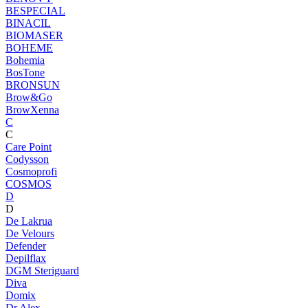
BESPECIAL
BINACIL
BIOMASER
BOHEME
Bohemia
BosTone
BRONSUN
Brow&Go
BrowXenna
C
C
Care Point
Codysson
Cosmoprofi
COSMOS
D
D
De Lakrua
De Velours
Defender
Depilflax
DGM Steriguard
Diva
Domix
Dr.Alex