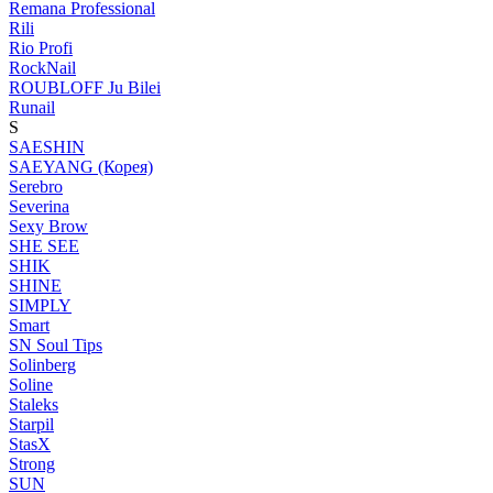
Remana Professional
Rili
Rio Profi
RockNail
ROUBLOFF Ju Bilei
Runail
S
SAESHIN
SAEYANG (Корея)
Serebro
Severina
Sexy Brow
SHE SEE
SHIK
SHINE
SIMPLY
Smart
SN Soul Tips
Solinberg
Soline
Staleks
Starpil
StasX
Strong
SUN