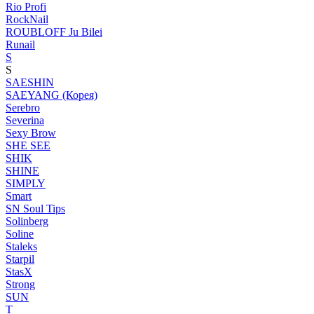
Rio Profi
RockNail
ROUBLOFF Ju Bilei
Runail
S
S
SAESHIN
SAEYANG (Корея)
Serebro
Severina
Sexy Brow
SHE SEE
SHIK
SHINE
SIMPLY
Smart
SN Soul Tips
Solinberg
Soline
Staleks
Starpil
StasX
Strong
SUN
T