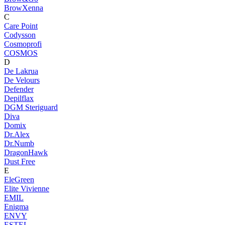
BrowXenna
C
Care Point
Codysson
Cosmoprofi
COSMOS
D
De Lakrua
De Velours
Defender
Depilflax
DGM Steriguard
Diva
Domix
Dr.Alex
Dr.Numb
DragonHawk
Dust Free
E
EleGreen
Elite Vivienne
EMIL
Enigma
ENVY
ESTEL