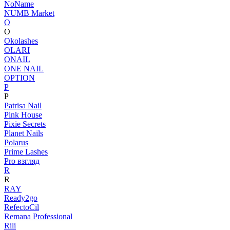
NoName
NUMB Market
O
O
Okolashes
OLARI
ONAIL
ONE NAIL
OPTION
P
P
Patrisa Nail
Pink House
Pixie Secrets
Planet Nails
Polarus
Prime Lashes
Pro взгляд
R
R
RAY
Ready2go
RefectoCil
Remana Professional
Rili