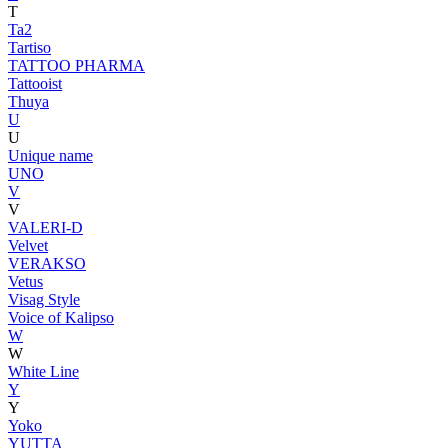
T
Ta2
Tartiso
TATTOO PHARMA
Tattooist
Thuya
U
U
Unique name
UNO
V
V
VALERI-D
Velvet
VERAKSO
Vetus
Visag Style
Voice of Kalipso
W
W
White Line
Y
Y
Yoko
YUTTA