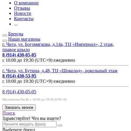
О компании
Отзывы
Новости
Контакты
...
Бренды
Наши магазины
г. Чита, ул. Богомягкова, д.14а, ТЦ «Империал», 2 этаж,
правое крыло
8 (914) 430-05-05
с 10:00 до 19:30 (UTC+9) ежедневно
г. Чита, ул. Бутина, д.48, ТЦ «Шоколад», цокольный этаж
8 (914) 430-53-95
с 10:00 до 19:30 (UTC+9) ежедневно
8 (914) 430-05-05
Мы ответим Пн-Вс с 10:00 до 19:30 (UTC+9)
Заказать звонок
Поиск
Здравствуйте! Что вы ищете?
Выберите бренд