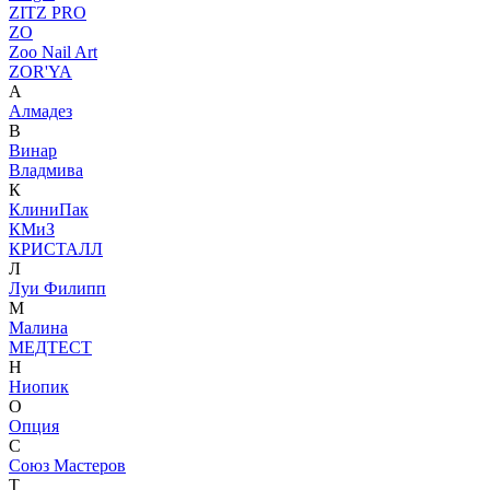
ZITZ PRO
ZO
Zoo Nail Art
ZOR'YA
А
Алмадез
В
Винар
Владмива
К
КлиниПак
КМиЗ
КРИСТАЛЛ
Л
Луи Филипп
М
Малина
МЕДТЕСТ
Н
Ниопик
О
Опция
С
Союз Мастеров
Т