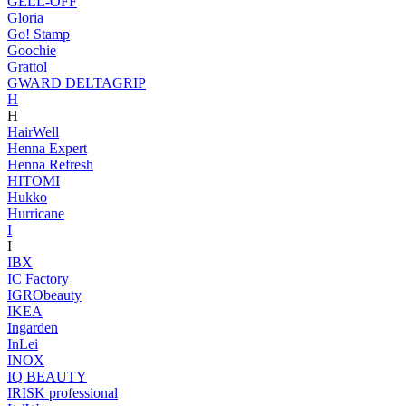
GELL-OFF
Gloria
Go! Stamp
Goochie
Grattol
GWARD DELTAGRIP
H
H
HairWell
Henna Expert
Henna Refresh
HITOMI
Hukko
Hurricane
I
I
IBX
IC Factory
IGRObeauty
IKEA
Ingarden
InLei
INOX
IQ BEAUTY
IRISK professional