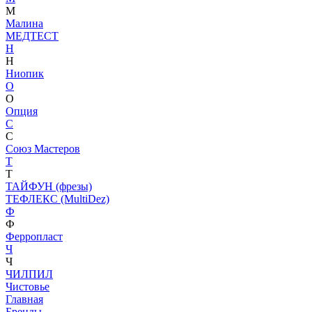
М
Малина
МЕДТЕСТ
Н
Н
Ниопик
О
О
Опция
С
С
Союз Мастеров
Т
Т
ТАЙФУН (фрезы)
ТЕФЛЕКС (MultiDez)
Ф
Ф
Ферропласт
Ч
Ч
ЧИЛПИЛ
Чистовье
Главная
Бренды