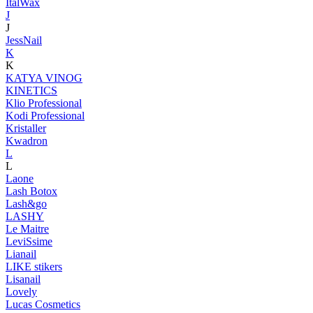
ItalWax
J
J
JessNail
K
K
KATYA VINOG
KINETICS
Klio Professional
Kodi Professional
Kristaller
Kwadron
L
L
Laone
Lash Botox
Lash&go
LASHY
Le Maitre
LeviSsime
Lianail
LIKE stikers
Lisanail
Lovely
Lucas Cosmetics