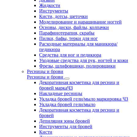
Жидкости
Инструменты
Кисти, дотсы, щеточки
Моделирование и наращивание ногтей
Основы, диски, файлы, колпачки
Парафинотерапия, скрабы
Пилки, бафы, терки для ног
Расходные материалы для маникюра/
педикюра
Средства для ног и педикюра
Уходовые средства для рук, ногтей и кожи
Фрезы, шлифовщики, полировщики
Ресницы и брови
Ресницы и брови
Декоративная косметика для ресниц и
бровей маркаЧЗ
Накладные ресницы
Укладка бровей гели/мыло маркировка ЧЗ
Укладка бровей гели/мыло
Декоративная косметика для ресниц и
бровей
Депиляция зоны бровей
Инструменты для бровей
Кисти