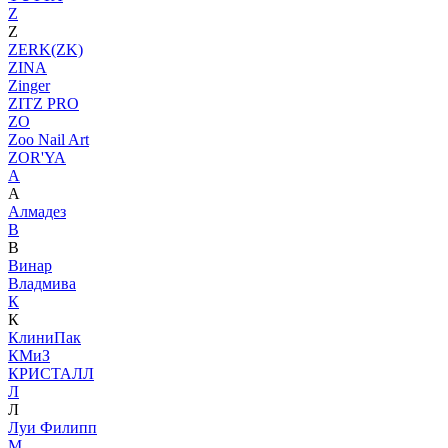
Z
Z
ZERK(ZK)
ZINA
Zinger
ZITZ PRO
ZO
Zoo Nail Art
ZOR'YA
А
А
Алмадез
В
В
Винар
Владмива
К
К
КлиниПак
КМиЗ
КРИСТАЛЛ
Л
Л
Луи Филипп
М