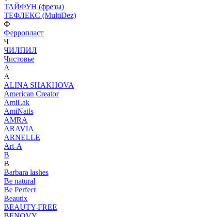
ТАЙФУН (фрезы)
ТЕФЛЕКС (MultiDez)
Ф
Ферропласт
Ч
ЧИЛПИЛ
Чистовье
A
A
ALINA SHAKHOVA
American Creator
AmiLak
AmiNails
AMRA
ARAVIA
ARNELLE
Art-A
B
B
Barbara lashes
Be natural
Be Perfect
Beautix
BEAUTY-FREE
BENOVY