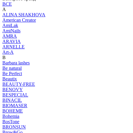
ВСЕ
A
ALINA SHAKHOVA
American Creator
AmiLak
AmiNails
AMRA
ARAVIA
ARNELLE
Art-A
B
Barbara lashes
Be natural
Be Perfect
Beautix
BEAUTY-FREE
BENOVY
BESPECIAL
BINACIL
BIOMASER
BOHEME
Bohemia
BosTone
BRONSUN
Brow&Go