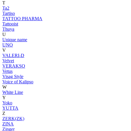
T
Ta2
Tartiso
TATTOO PHARMA
Tattooist
Thuya
U
Unique name
UNO
V
VALERI-D
Velvet
VERAKSO
Vetus
Visag Style
Voice of Kalipso
W
White Line
Y
Yoko
YUTTA
Z
ZERK(ZK)
ZINA
Zinger