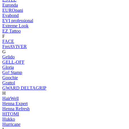
Euronda
EUROpani
Evabond
EVI professional
Extreme Look
EZ Tattoo
F
FACE
FreiAVIVER
G
Gelido
GELL-OFF
Gloria
Go! Stamp
Goochie
Grattol
GWARD DELTAGRIP
H
HairWell
Henna Expert
Henna Refresh
HITOMI
Hukko
Hurricane