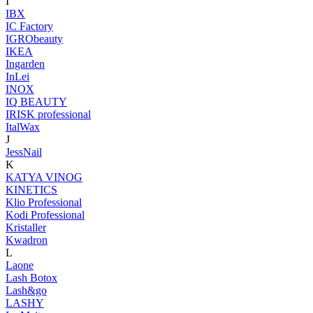
I
IBX
IC Factory
IGRObeauty
IKEA
Ingarden
InLei
INOX
IQ BEAUTY
IRISK professional
ItalWax
J
JessNail
K
KATYA VINOG
KINETICS
Klio Professional
Kodi Professional
Kristaller
Kwadron
L
Laone
Lash Botox
Lash&go
LASHY