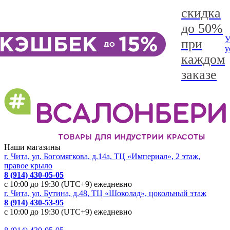
скидка
до 50%
У
при
у
каждом
заказе
Наши магазины
г. Чита, ул. Богомягкова, д.14а, ТЦ «Империал», 2 этаж,
правое крыло
8 (914) 430-05-05
с 10:00 до 19:30 (UTC+9) ежедневно
г. Чита, ул. Бутина, д.48, ТЦ «Шоколад», цокольный этаж
8 (914) 430-53-95
с 10:00 до 19:30 (UTC+9) ежедневно