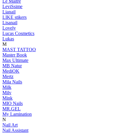
Le Maitre
LeviSsime
Lianail
LIKE stikers
Lisanail
Lovely
Lucas Cosmetics
Lukas
M
MAST TATTOO
Master Book
Max Ultimate
MB Natur
MediOK
Mertz
Mila Nails
Milk
Milv
Mink
MIO Nails
MR.GEL
My Lamination
N
Nail Art
Nail Assistant