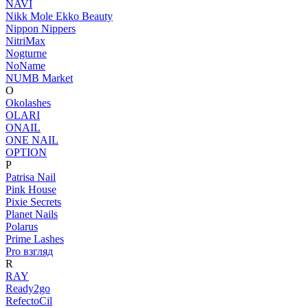
NAVI
Nikk Mole Ekko Beauty
Nippon Nippers
NitriMax
Nogturne
NoName
NUMB Market
O
Okolashes
OLARI
ONAIL
ONE NAIL
OPTION
P
Patrisa Nail
Pink House
Pixie Secrets
Planet Nails
Polarus
Prime Lashes
Pro взгляд
R
RAY
Ready2go
RefectoCil