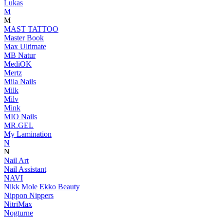
Lukas
M
M
MAST TATTOO
Master Book
Max Ultimate
MB Natur
MediOK
Mertz
Mila Nails
Milk
Milv
Mink
MIO Nails
MR.GEL
My Lamination
N
N
Nail Art
Nail Assistant
NAVI
Nikk Mole Ekko Beauty
Nippon Nippers
NitriMax
Nogturne