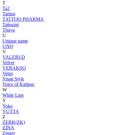
T
Ta2
Tartiso
TATTOO PHARMA
Tattooist
Thuya
U
Unique name
UNO
V
VALERI-D
Velvet
VERAKSO
Vetus
Visag Style
Voice of Kalipso
W
White Line
Y
Yoko
YUTTA
Z
ZERK(ZK)
ZINA
Zinger