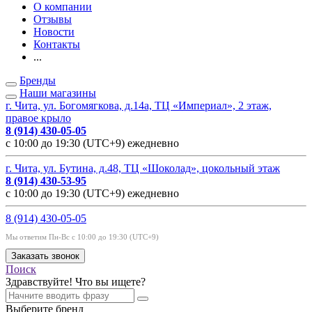
О компании
Отзывы
Новости
Контакты
...
Бренды
Наши магазины
г. Чита, ул. Богомягкова, д.14а, ТЦ «Империал», 2 этаж,
правое крыло
8 (914) 430-05-05
с 10:00 до 19:30 (UTC+9) ежедневно
г. Чита, ул. Бутина, д.48, ТЦ «Шоколад», цокольный этаж
8 (914) 430-53-95
с 10:00 до 19:30 (UTC+9) ежедневно
8 (914) 430-05-05
Мы ответим Пн-Вс с 10:00 до 19:30 (UTC+9)
Заказать звонок
Поиск
Здравствуйте! Что вы ищете?
Выберите бренд