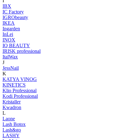
I
IBX
IC Factory
IGRObeauty
IKEA
Ingarden
InLei
INOX
IQ BEAUTY
IRISK professional
ItalWax
J
JessNail
K
KATYA VINOG
KINETICS
Klio Professional
Kodi Professional
Kristaller
Kwadron
L
Laone
Lash Botox
Lash&go
LASHY