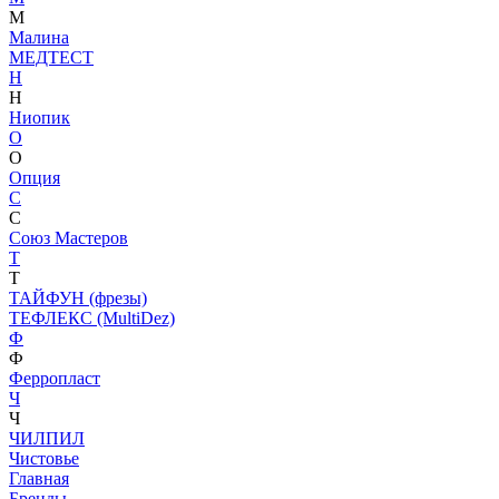
М
Малина
МЕДТЕСТ
Н
Н
Ниопик
О
О
Опция
С
С
Союз Мастеров
Т
Т
ТАЙФУН (фрезы)
ТЕФЛЕКС (MultiDez)
Ф
Ф
Ферропласт
Ч
Ч
ЧИЛПИЛ
Чистовье
Главная
Бренды