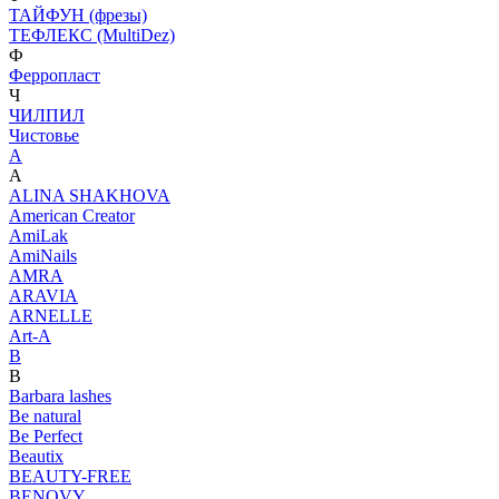
ТАЙФУН (фрезы)
ТЕФЛЕКС (MultiDez)
Ф
Ферропласт
Ч
ЧИЛПИЛ
Чистовье
A
A
ALINA SHAKHOVA
American Creator
AmiLak
AmiNails
AMRA
ARAVIA
ARNELLE
Art-A
B
B
Barbara lashes
Be natural
Be Perfect
Beautix
BEAUTY-FREE
BENOVY