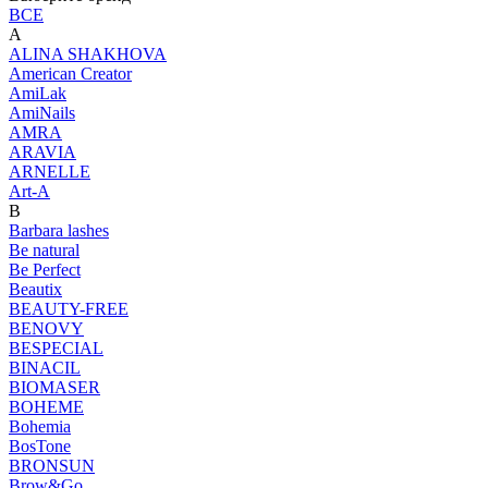
ВСЕ
A
ALINA SHAKHOVA
American Creator
AmiLak
AmiNails
AMRA
ARAVIA
ARNELLE
Art-A
B
Barbara lashes
Be natural
Be Perfect
Beautix
BEAUTY-FREE
BENOVY
BESPECIAL
BINACIL
BIOMASER
BOHEME
Bohemia
BosTone
BRONSUN
Brow&Go