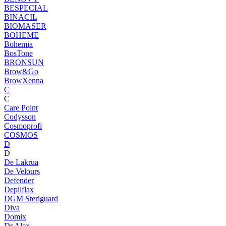
BESPECIAL
BINACIL
BIOMASER
BOHEME
Bohemia
BosTone
BRONSUN
Brow&Go
BrowXenna
C
C
Care Point
Codysson
Cosmoprofi
COSMOS
D
D
De Lakrua
De Velours
Defender
Depilflax
DGM Steriguard
Diva
Domix
Dr.Alex