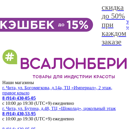
скидка
до 50%
У
при
у
каждом
заказе
Наши магазины
г. Чита, ул. Богомягкова, д.14а, ТЦ «Империал», 2 этаж,
правое крыло
8 (914) 430-05-05
с 10:00 до 19:30 (UTC+9) ежедневно
г. Чита, ул. Бутина, д.48, ТЦ «Шоколад», цокольный этаж
8 (914) 430-53-95
с 10:00 до 19:30 (UTC+9) ежедневно