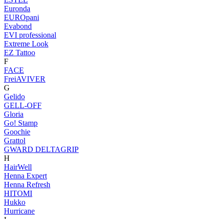
Euronda
EUROpani
Evabond
EVI professional
Extreme Look
EZ Tattoo
F
FACE
FreiAVIVER
G
Gelido
GELL-OFF
Gloria
Go! Stamp
Goochie
Grattol
GWARD DELTAGRIP
H
HairWell
Henna Expert
Henna Refresh
HITOMI
Hukko
Hurricane