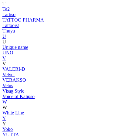
T
Ta2
Tartiso
TATTOO PHARMA
Tattooist
Thuya
U
U
Unique name
UNO
V
V
VALERI-D
Velvet
VERAKSO
Vetus
Visag Style
Voice of Kalipso
W
W
White Line
Y
Y
Yoko
YUTTA