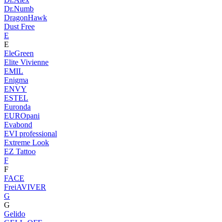
Dr.Numb
DragonHawk
Dust Free
E
E
EleGreen
Elite Vivienne
EMIL
Enigma
ENVY
ESTEL
Euronda
EUROpani
Evabond
EVI professional
Extreme Look
EZ Tattoo
F
F
FACE
FreiAVIVER
G
G
Gelido