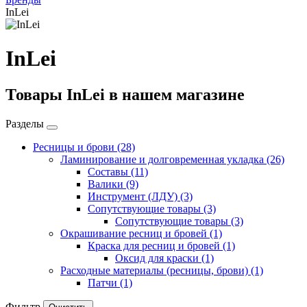
InLei
InLei
Товары InLei в нашем магазине
Разделы
Ресницы и брови
(28)
Ламинирование и долговременная укладка
(26)
Составы
(11)
Валики
(9)
Инструмент (ЛДУ)
(3)
Сопутствующие товары
(3)
Сопутствующие товары
(3)
Окрашивание ресниц и бровей
(1)
Краска для ресниц и бровей
(1)
Оксид для краски
(1)
Расходные материалы (ресницы, брови)
(1)
Патчи
(1)
Фильтр