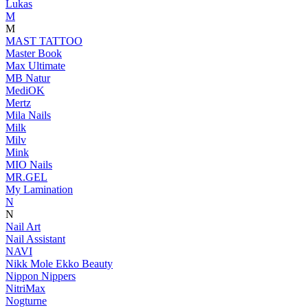
Lukas
M
M
MAST TATTOO
Master Book
Max Ultimate
MB Natur
MediOK
Mertz
Mila Nails
Milk
Milv
Mink
MIO Nails
MR.GEL
My Lamination
N
N
Nail Art
Nail Assistant
NAVI
Nikk Mole Ekko Beauty
Nippon Nippers
NitriMax
Nogturne