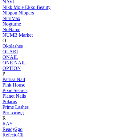
NAVI
Nikk Mole Ekko Beauty
Nippon Nippers
NitriMax
Nogturne
NoName
NUMB Market
O
Okolashes
OLARI
ONAIL
ONE NAIL
OPTION
P
Patrisa Nail
Pink House
Pixie Secrets
Planet Nails
Polarus
Prime Lashes
Pro взгляд
R
RAY
Ready2go
RefectoCil