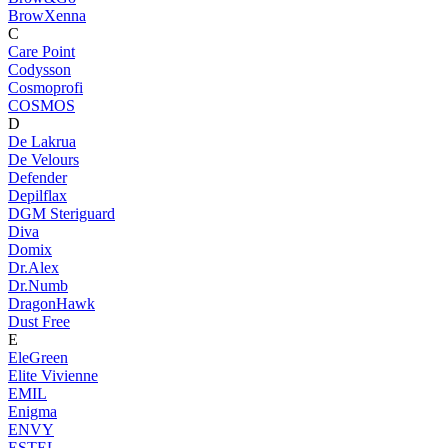
BrowXenna
C
Care Point
Codysson
Cosmoprofi
COSMOS
D
De Lakrua
De Velours
Defender
Depilflax
DGM Steriguard
Diva
Domix
Dr.Alex
Dr.Numb
DragonHawk
Dust Free
E
EleGreen
Elite Vivienne
EMIL
Enigma
ENVY
ESTEL