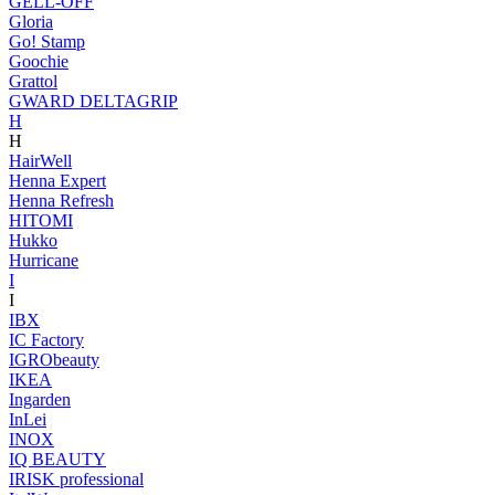
GELL-OFF
Gloria
Go! Stamp
Goochie
Grattol
GWARD DELTAGRIP
H
H
HairWell
Henna Expert
Henna Refresh
HITOMI
Hukko
Hurricane
I
I
IBX
IC Factory
IGRObeauty
IKEA
Ingarden
InLei
INOX
IQ BEAUTY
IRISK professional