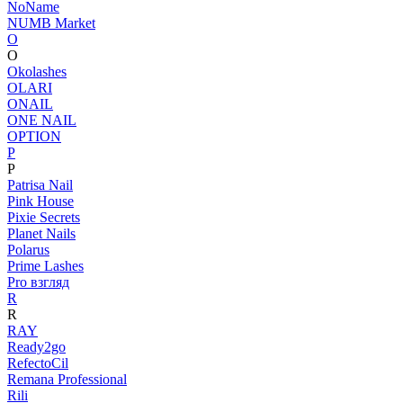
NoName
NUMB Market
O
O
Okolashes
OLARI
ONAIL
ONE NAIL
OPTION
P
P
Patrisa Nail
Pink House
Pixie Secrets
Planet Nails
Polarus
Prime Lashes
Pro взгляд
R
R
RAY
Ready2go
RefectoCil
Remana Professional
Rili