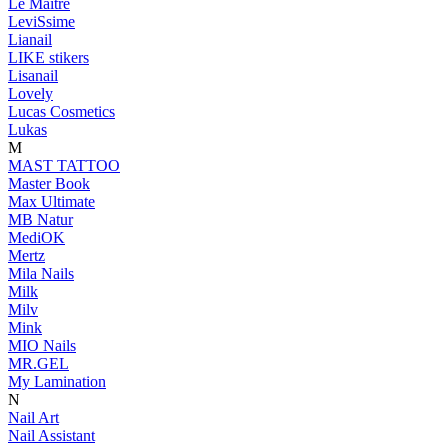
Le Maitre
LeviSsime
Lianail
LIKE stikers
Lisanail
Lovely
Lucas Cosmetics
Lukas
M
MAST TATTOO
Master Book
Max Ultimate
MB Natur
MediOK
Mertz
Mila Nails
Milk
Milv
Mink
MIO Nails
MR.GEL
My Lamination
N
Nail Art
Nail Assistant