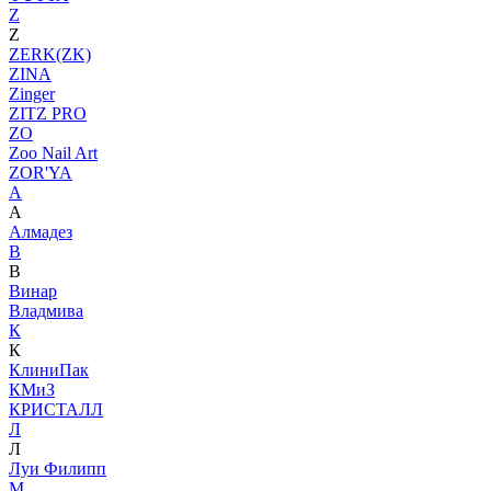
Z
Z
ZERK(ZK)
ZINA
Zinger
ZITZ PRO
ZO
Zoo Nail Art
ZOR'YA
А
А
Алмадез
В
В
Винар
Владмива
К
К
КлиниПак
КМиЗ
КРИСТАЛЛ
Л
Л
Луи Филипп
М