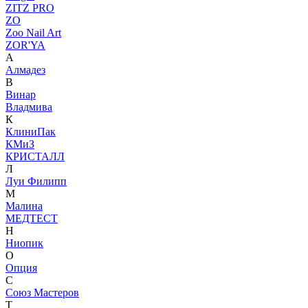
ZITZ PRO
ZO
Zoo Nail Art
ZOR'YA
А
Алмадез
В
Винар
Владмива
К
КлиниПак
КМиЗ
КРИСТАЛЛ
Л
Луи Филипп
М
Малина
МЕДТЕСТ
Н
Ниопик
О
Опция
С
Союз Мастеров
Т