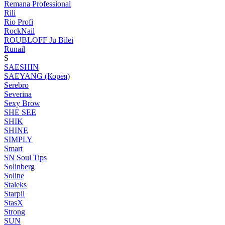
Remana Professional
Rili
Rio Profi
RockNail
ROUBLOFF Ju Bilei
Runail
S
SAESHIN
SAEYANG (Корея)
Serebro
Severina
Sexy Brow
SHE SEE
SHIK
SHINE
SIMPLY
Smart
SN Soul Tips
Solinberg
Soline
Staleks
Starpil
StasX
Strong
SUN