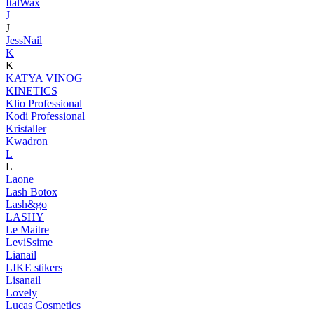
ItalWax
J
J
JessNail
K
K
KATYA VINOG
KINETICS
Klio Professional
Kodi Professional
Kristaller
Kwadron
L
L
Laone
Lash Botox
Lash&go
LASHY
Le Maitre
LeviSsime
Lianail
LIKE stikers
Lisanail
Lovely
Lucas Cosmetics