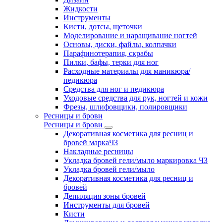
Жидкости
Инструменты
Кисти, дотсы, щеточки
Моделирование и наращивание ногтей
Основы, диски, файлы, колпачки
Парафинотерапия, скрабы
Пилки, бафы, терки для ног
Расходные материалы для маникюра/
педикюра
Средства для ног и педикюра
Уходовые средства для рук, ногтей и кожи
Фрезы, шлифовщики, полировщики
Ресницы и брови
Ресницы и брови
Декоративная косметика для ресниц и
бровей маркаЧЗ
Накладные ресницы
Укладка бровей гели/мыло маркировка ЧЗ
Укладка бровей гели/мыло
Декоративная косметика для ресниц и
бровей
Депиляция зоны бровей
Инструменты для бровей
Кисти