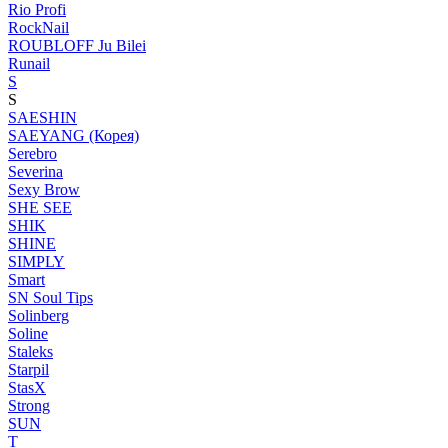
Rio Profi
RockNail
ROUBLOFF Ju Bilei
Runail
S
S
SAESHIN
SAEYANG (Корея)
Serebro
Severina
Sexy Brow
SHE SEE
SHIK
SHINE
SIMPLY
Smart
SN Soul Tips
Solinberg
Soline
Staleks
Starpil
StasX
Strong
SUN
T