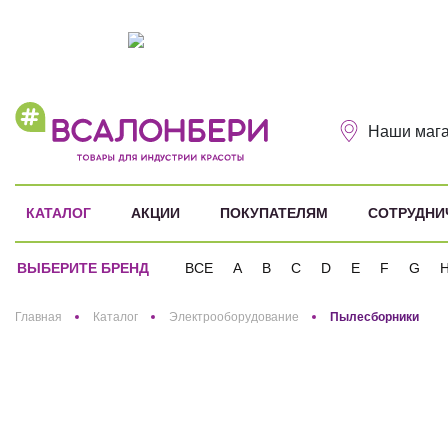
Наши маг
КАТАЛОГ
АКЦИИ
ПОКУПАТЕЛЯМ
СОТРУДНИ
ВЫБЕРИТЕ БРЕНД
ВСЕ
A
B
C
D
E
F
G
Здравствуйте! Что вы ищете?
Главная
Каталог
Электрооборудование
Пылесборники
Пылес
Разделы
Восконагреватели