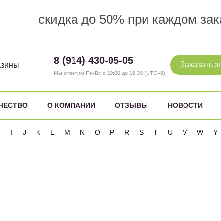
скидка до 50% при каждом зак
8 (914) 430-05-05
Заказать з
азины
Мы ответим Пн-Вс с 10:00 до 19:30 (UTC+9)
ЧЕСТВО
О КОМПАНИИ
ОТЗЫВЫ
НОВОСТИ
H
I
J
K
L
M
N
O
P
R
S
T
U
V
W
Y
борники