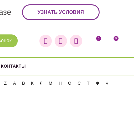
азе
УЗНАТЬ УСЛОВИЯ
0
0
вонок
КОНТАКТЫ
Z
А
В
К
Л
М
Н
О
С
Т
Ф
Ч
по популярности
по цене
по алфавиту