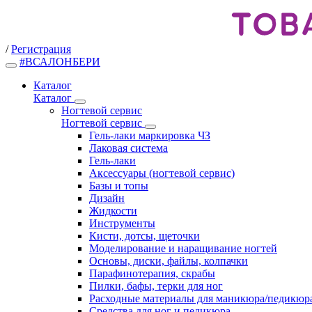
/
Регистрация
#ВСАЛОНБЕРИ
Каталог
Каталог
Ногтевой сервис
Ногтевой сервис
Гель-лаки маркировка ЧЗ
Лаковая система
Гель-лаки
Аксессуары (ногтевой сервис)
Базы и топы
Дизайн
Жидкости
Инструменты
Кисти, дотсы, щеточки
Моделирование и наращивание ногтей
Основы, диски, файлы, колпачки
Парафинотерапия, скрабы
Пилки, бафы, терки для ног
Расходные материалы для маникюра/педикюр
Средства для ног и педикюра