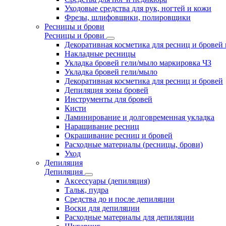
Уходовые средства для рук, ногтей и кожи
Фрезы, шлифовщики, полировщики
Ресницы и брови
Ресницы и брови
Декоративная косметика для ресниц и бровей
Накладные ресницы
Укладка бровей гели/мыло маркировка ЧЗ
Укладка бровей гели/мыло
Декоративная косметика для ресниц и бровей
Депиляция зоны бровей
Инструменты для бровей
Кисти
Ламинирование и долговременная укладка
Наращивание ресниц
Окрашивание ресниц и бровей
Расходные материалы (ресницы, брови)
Уход
Депиляция
Депиляция
Аксессуары (депиляция)
Тальк, пудра
Средства до и после депиляции
Воски для депиляции
Расходные материалы для депиляции