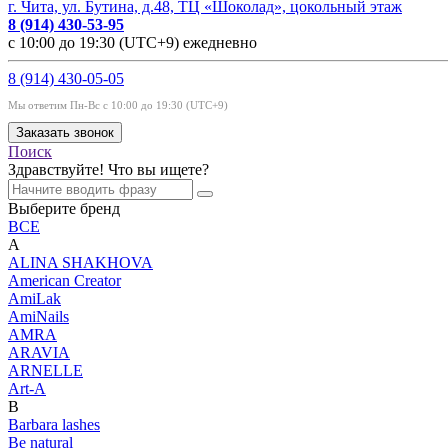
г. Чита, ул. Бутина, д.48, ТЦ «Шоколад», цокольный этаж
8 (914) 430-53-95
с 10:00 до 19:30 (UTC+9) ежедневно
8 (914) 430-05-05
Мы ответим Пн-Вс с 10:00 до 19:30 (UTC+9)
Заказать звонок
Поиск
Здравствуйте! Что вы ищете?
Выберите бренд
ВСЕ
A
ALINA SHAKHOVA
American Creator
AmiLak
AmiNails
AMRA
ARAVIA
ARNELLE
Art-A
B
Barbara lashes
Be natural