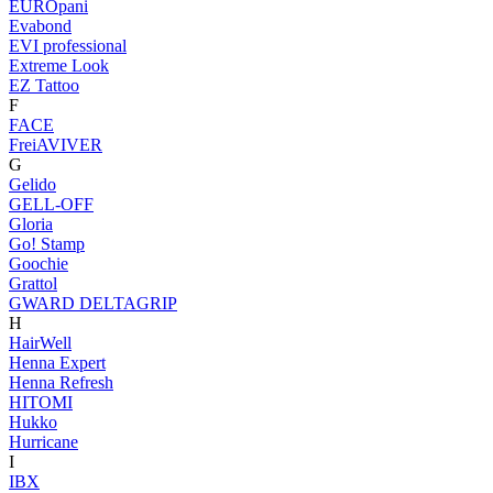
EUROpani
Evabond
EVI professional
Extreme Look
EZ Tattoo
F
FACE
FreiAVIVER
G
Gelido
GELL-OFF
Gloria
Go! Stamp
Goochie
Grattol
GWARD DELTAGRIP
H
HairWell
Henna Expert
Henna Refresh
HITOMI
Hukko
Hurricane
I
IBX