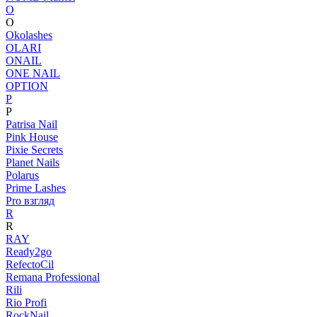
O
O
Okolashes
OLARI
ONAIL
ONE NAIL
OPTION
P
P
Patrisa Nail
Pink House
Pixie Secrets
Planet Nails
Polarus
Prime Lashes
Pro взгляд
R
R
RAY
Ready2go
RefectoCil
Remana Professional
Rili
Rio Profi
RockNail