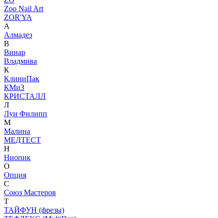
Zoo Nail Art
ZOR'YA
А
Алмадез
В
Винар
Владмива
К
КлиниПак
КМиЗ
КРИСТАЛЛ
Л
Луи Филипп
М
Малина
МЕДТЕСТ
Н
Ниопик
О
Опция
С
Союз Мастеров
Т
ТАЙФУН (фрезы)