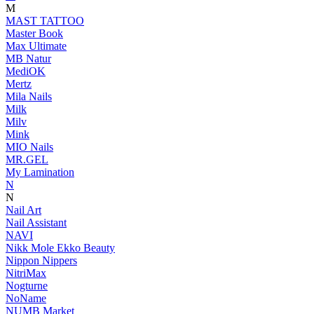
M
MAST TATTOO
Master Book
Max Ultimate
MB Natur
MediOK
Mertz
Mila Nails
Milk
Milv
Mink
MIO Nails
MR.GEL
My Lamination
N
N
Nail Art
Nail Assistant
NAVI
Nikk Mole Ekko Beauty
Nippon Nippers
NitriMax
Nogturne
NoName
NUMB Market