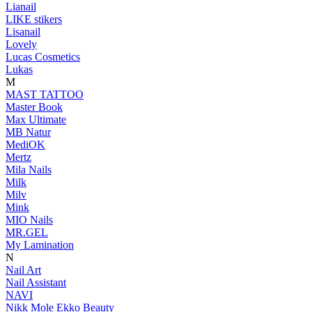
Lianail
LIKE stikers
Lisanail
Lovely
Lucas Cosmetics
Lukas
M
MAST TATTOO
Master Book
Max Ultimate
MB Natur
MediOK
Mertz
Mila Nails
Milk
Milv
Mink
MIO Nails
MR.GEL
My Lamination
N
Nail Art
Nail Assistant
NAVI
Nikk Mole Ekko Beauty