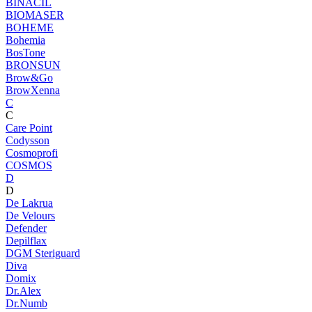
BINACIL
BIOMASER
BOHEME
Bohemia
BosTone
BRONSUN
Brow&Go
BrowXenna
C
C
Care Point
Codysson
Cosmoprofi
COSMOS
D
D
De Lakrua
De Velours
Defender
Depilflax
DGM Steriguard
Diva
Domix
Dr.Alex
Dr.Numb