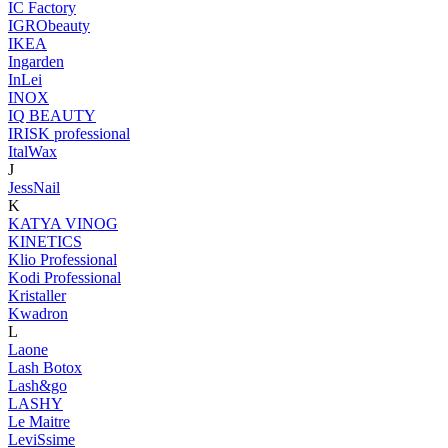
IC Factory
IGRObeauty
IKEA
Ingarden
InLei
INOX
IQ BEAUTY
IRISK professional
ItalWax
J
JessNail
K
KATYA VINOG
KINETICS
Klio Professional
Kodi Professional
Kristaller
Kwadron
L
Laone
Lash Botox
Lash&go
LASHY
Le Maitre
LeviSsime