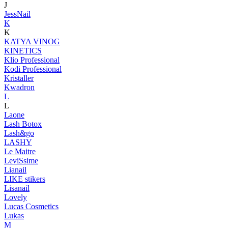
J
JessNail
K
K
KATYA VINOG
KINETICS
Klio Professional
Kodi Professional
Kristaller
Kwadron
L
L
Laone
Lash Botox
Lash&go
LASHY
Le Maitre
LeviSsime
Lianail
LIKE stikers
Lisanail
Lovely
Lucas Cosmetics
Lukas
M