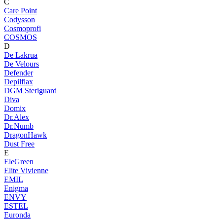
C
Care Point
Codysson
Cosmoprofi
COSMOS
D
De Lakrua
De Velours
Defender
Depilflax
DGM Steriguard
Diva
Domix
Dr.Alex
Dr.Numb
DragonHawk
Dust Free
E
EleGreen
Elite Vivienne
EMIL
Enigma
ENVY
ESTEL
Euronda