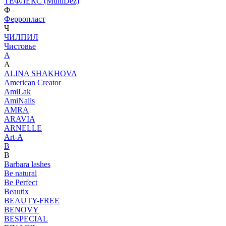
ТЕФЛЕКС (MultiDez)
Ф
Ферропласт
Ч
ЧИЛПИЛ
Чистовье
A
A
ALINA SHAKHOVA
American Creator
AmiLak
AmiNails
AMRA
ARAVIA
ARNELLE
Art-A
B
B
Barbara lashes
Be natural
Be Perfect
Beautix
BEAUTY-FREE
BENOVY
BESPECIAL