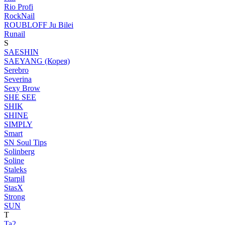
Rio Profi
RockNail
ROUBLOFF Ju Bilei
Runail
S
SAESHIN
SAEYANG (Корея)
Serebro
Severina
Sexy Brow
SHE SEE
SHIK
SHINE
SIMPLY
Smart
SN Soul Tips
Solinberg
Soline
Staleks
Starpil
StasX
Strong
SUN
T
Ta2