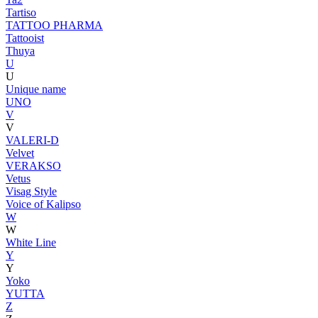
Tartiso
TATTOO PHARMA
Tattooist
Thuya
U
U
Unique name
UNO
V
V
VALERI-D
Velvet
VERAKSO
Vetus
Visag Style
Voice of Kalipso
W
W
White Line
Y
Y
Yoko
YUTTA
Z