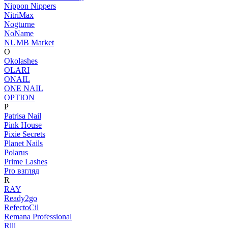
Nippon Nippers
NitriMax
Nogturne
NoName
NUMB Market
O
Okolashes
OLARI
ONAIL
ONE NAIL
OPTION
P
Patrisa Nail
Pink House
Pixie Secrets
Planet Nails
Polarus
Prime Lashes
Pro взгляд
R
RAY
Ready2go
RefectoCil
Remana Professional
Rili