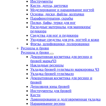
Инструменты
Кисти, дотсы, щеточки
Моделирование и наращивание ногтей
Основы, диски, файлы, колпачки
Парафинотерапия, скрабы
Пилки, бафы, терки для ног
Расходные материалы для маникюра/
педикюра
Средства для ног и педикюра
Уходовые средства для рук, ногтей и кожи
Фрезы, шлифовщики, полировщики
Ресницы и брови
Ресницы и брови
Декоративная косметика для ресниц и
бровей маркаЧЗ
Накладные ресницы
Укладка бровей гели/мыло маркировка ЧЗ
Укладка бровей гели/мыло
Декоративная косметика для ресниц и
бровей
Депиляция зоны бровей
Инструменты для бровей
Кисти
Ламинирование и долговременная укладка
Наращивание ресниц