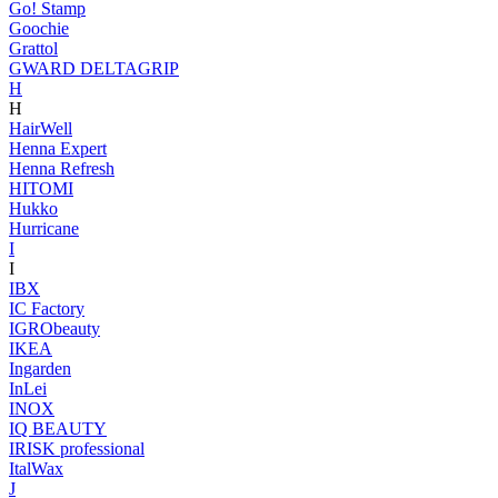
Go! Stamp
Goochie
Grattol
GWARD DELTAGRIP
H
H
HairWell
Henna Expert
Henna Refresh
HITOMI
Hukko
Hurricane
I
I
IBX
IC Factory
IGRObeauty
IKEA
Ingarden
InLei
INOX
IQ BEAUTY
IRISK professional
ItalWax
J