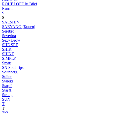
ROUBLOFF Ju Bilei
Runail
S
S
SAESHIN
SAEYANG (Корея)
Serebro
Severina
Sexy Brow
SHE SEE
SHIK
SHINE
SIMPLY
Smart
SN Soul Tips
Solinberg
Soline
Staleks
Starpil
StasX
Strong
SUN
T
T
Ta2