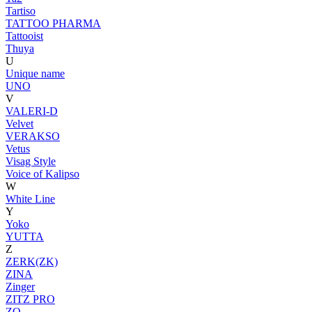
Tartiso
TATTOO PHARMA
Tattooist
Thuya
U
Unique name
UNO
V
VALERI-D
Velvet
VERAKSO
Vetus
Visag Style
Voice of Kalipso
W
White Line
Y
Yoko
YUTTA
Z
ZERK(ZK)
ZINA
Zinger
ZITZ PRO
ZO