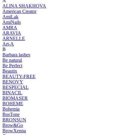
A
ALINA SHAKHOVA
American Creator
AmiLak
AmiNails
AMRA
ARAVIA
ARNELLE
Art-A
B
Barbara lashes
Be natural
Be Perfect
Beautix
BEAUTY-FREE
BENOVY
BESPECIAL
BINACIL
BIOMASER
BOHEME
Bohemia
BosTone
BRONSUN
Brow&Go
BrowXenna