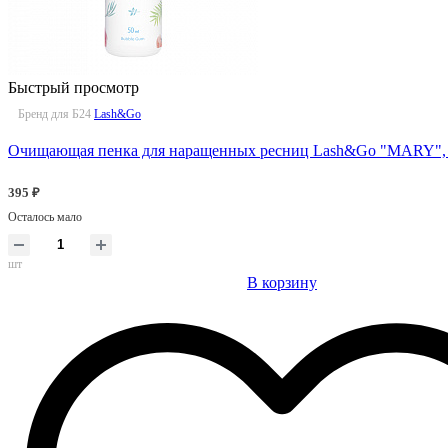
Быстрый просмотр
Бренд для Б24
Lash&Go
Очищающая пенка для наращенных ресниц Lash&Go "MARY", 
395 ₽
Осталось мало
шт
В корзину