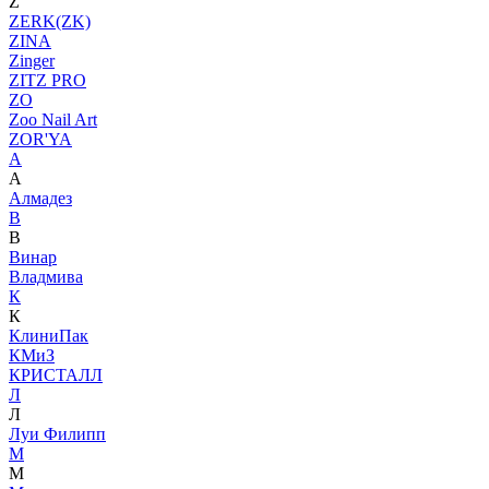
Z
ZERK(ZK)
ZINA
Zinger
ZITZ PRO
ZO
Zoo Nail Art
ZOR'YA
А
А
Алмадез
В
В
Винар
Владмива
К
К
КлиниПак
КМиЗ
КРИСТАЛЛ
Л
Л
Луи Филипп
М
М