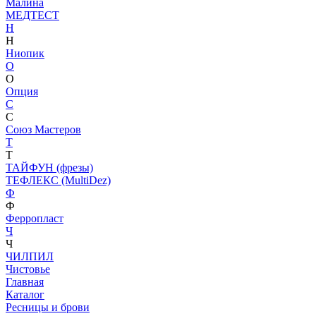
Малина
МЕДТЕСТ
Н
Н
Ниопик
О
О
Опция
С
С
Союз Мастеров
Т
Т
ТАЙФУН (фрезы)
ТЕФЛЕКС (MultiDez)
Ф
Ф
Ферропласт
Ч
Ч
ЧИЛПИЛ
Чистовье
Главная
Каталог
Ресницы и брови