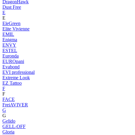
DragonHawk
Dust Free
E
E
EleGreen
Elite Vivienne
EMIL
Enigma
ENVY
ESTEL
Euronda
EUROpani
Evabond
EVI professional
Extreme Look
EZ Tattoo
F
F
FACE
FreiAVIVER
G
G
Gelido
GELL-OFF
Gloria