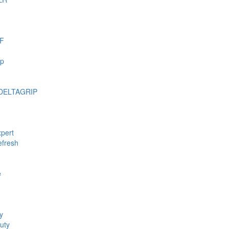
F
mp
DELTAGRIP
pert
fresh
e
y
uty