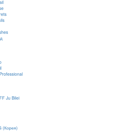
il
se
rets
ils
shes
яд
o
l
rofessional
 Ju Bilei
 (Корея)