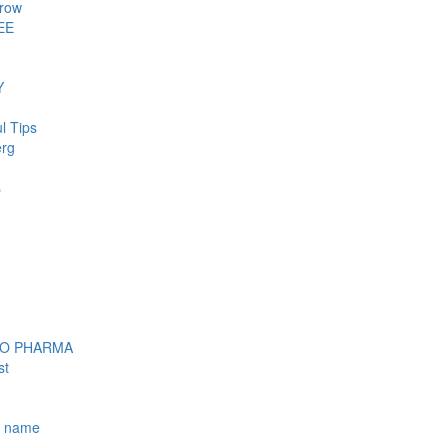
row
EE
Y
l Tips
erg
s
OO PHARMA
st
e name