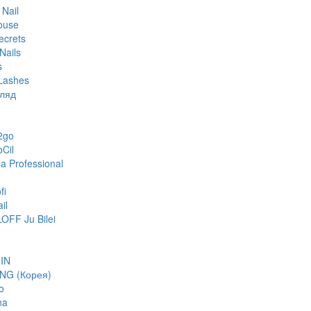
 Nail
ouse
ecrets
Nails
s
Lashes
гляд
2go
oCil
 Professional
fi
il
FF Ju Bilei
IN
NG (Корея)
o
na