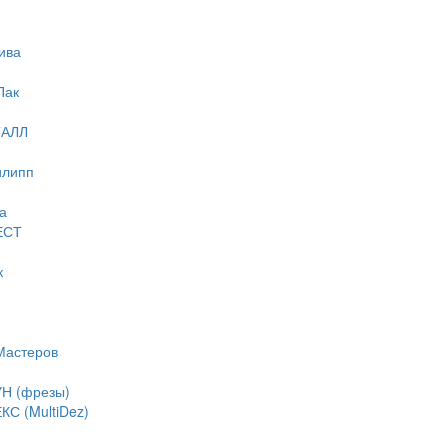
ива
Пак
ТАЛЛ
илипп
а
ЕСТ
к
Мастеров
Н (фрезы)
С (MultiDez)