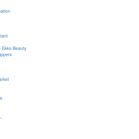
ation
stant
e Ekko Beauty
ippers
rket
s
L