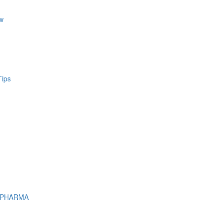
w
Tips
 PHARMA