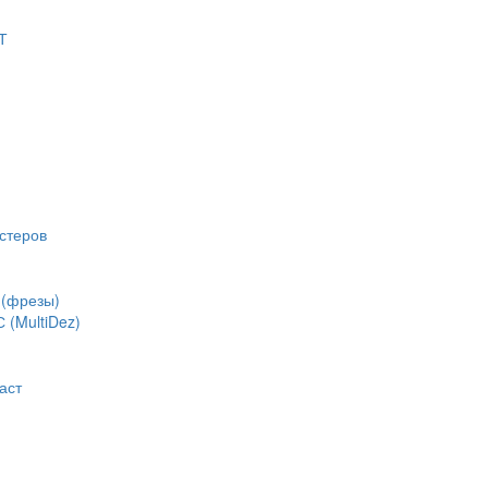
Т
стеров
(фрезы)
(MultiDez)
аст