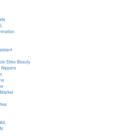
ils
L
ination
t
sistant
ole Ekko Beauty
 Nippers
ax
ne
me
Market
hes
AIL
N