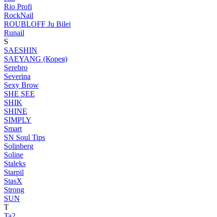
Rio Profi
RockNail
ROUBLOFF Ju Bilei
Runail
S
SAESHIN
SAEYANG (Корея)
Serebro
Severina
Sexy Brow
SHE SEE
SHIK
SHINE
SIMPLY
Smart
SN Soul Tips
Solinberg
Soline
Staleks
Starpil
StasX
Strong
SUN
T
Ta2