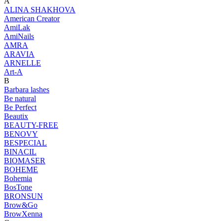
A
ALINA SHAKHOVA
American Creator
AmiLak
AmiNails
AMRA
ARAVIA
ARNELLE
Art-A
B
Barbara lashes
Be natural
Be Perfect
Beautix
BEAUTY-FREE
BENOVY
BESPECIAL
BINACIL
BIOMASER
BOHEME
Bohemia
BosTone
BRONSUN
Brow&Go
BrowXenna