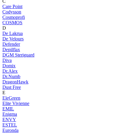
C
Care Point
Codysson
Cosmoprofi
COSMOS
D
De Lakrua
De Velours
Defender
Depilflax
DGM Steriguard
Diva
Domix
Dr.Alex
Dr.Numb
DragonHawk
Dust Free
E
EleGreen
Elite Vivienne
EMIL
Enigma
ENVY
ESTEL
Euronda