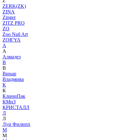
Z
ZERK(ZK)
ZINA
Zinger
ZITZ PRO
ZO
Zoo Nail Art
ZOR'YA
А
А
Алмадез
В
В
Винар
Владмива
К
К
КлиниПак
КМиЗ
КРИСТАЛЛ
Л
Л
Луи Филипп
М
М