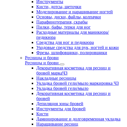
Инструменты
Кисти, дотсы, щеточки
Моделирование и наращивание ногтей
Основы, диски, файлы, колпачки
Парафинотерапия, скрабы
Пилки, бафы, терки для ног
Расходные материалы для маникюра/
педикюра
Средства для ног и педикюра
Уходовые средства для рук, ногтей и кожи
Фрезы, шлифовщики, полировщики
Ресницы и брови
Ресницы и брови
Декоративная косметика для ресниц и
бровей маркаЧЗ
Накладные ресницы
Укладка бровей гели/мыло маркировка ЧЗ
Укладка бровей гели/мыло
Декоративная косметика для ресниц и
бровей
Депиляция зоны бровей
Инструменты для бровей
Кисти
Ламинирование и долговременная укладка
Наращивание ресниц