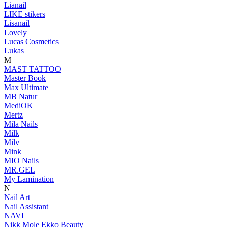
Lianail
LIKE stikers
Lisanail
Lovely
Lucas Cosmetics
Lukas
M
MAST TATTOO
Master Book
Max Ultimate
MB Natur
MediOK
Mertz
Mila Nails
Milk
Milv
Mink
MIO Nails
MR.GEL
My Lamination
N
Nail Art
Nail Assistant
NAVI
Nikk Mole Ekko Beauty