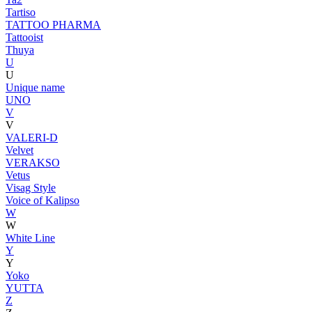
Tartiso
TATTOO PHARMA
Tattooist
Thuya
U
U
Unique name
UNO
V
V
VALERI-D
Velvet
VERAKSO
Vetus
Visag Style
Voice of Kalipso
W
W
White Line
Y
Y
Yoko
YUTTA
Z