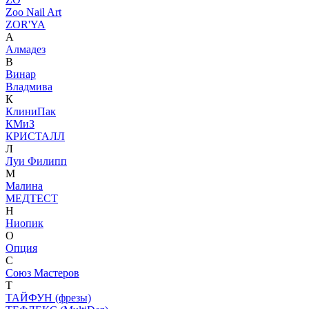
Zoo Nail Art
ZOR'YA
А
Алмадез
В
Винар
Владмива
К
КлиниПак
КМиЗ
КРИСТАЛЛ
Л
Луи Филипп
М
Малина
МЕДТЕСТ
Н
Ниопик
О
Опция
С
Союз Мастеров
Т
ТАЙФУН (фрезы)