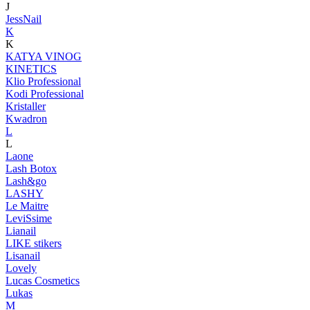
J
JessNail
K
K
KATYA VINOG
KINETICS
Klio Professional
Kodi Professional
Kristaller
Kwadron
L
L
Laone
Lash Botox
Lash&go
LASHY
Le Maitre
LeviSsime
Lianail
LIKE stikers
Lisanail
Lovely
Lucas Cosmetics
Lukas
M