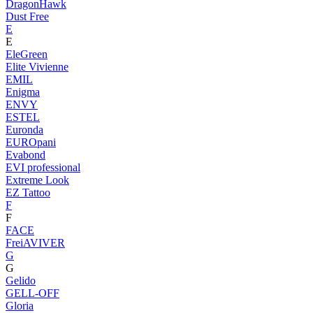
DragonHawk
Dust Free
E
E
EleGreen
Elite Vivienne
EMIL
Enigma
ENVY
ESTEL
Euronda
EUROpani
Evabond
EVI professional
Extreme Look
EZ Tattoo
F
F
FACE
FreiAVIVER
G
G
Gelido
GELL-OFF
Gloria