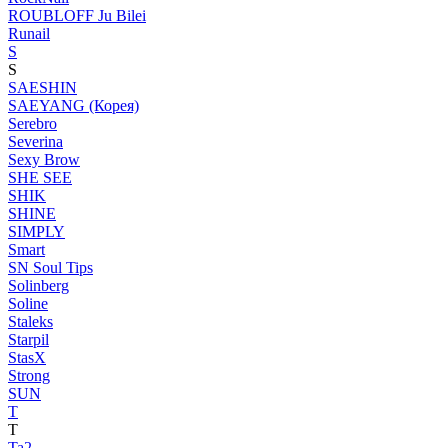
ROUBLOFF Ju Bilei
Runail
S
S
SAESHIN
SAEYANG (Корея)
Serebro
Severina
Sexy Brow
SHE SEE
SHIK
SHINE
SIMPLY
Smart
SN Soul Tips
Solinberg
Soline
Staleks
Starpil
StasX
Strong
SUN
T
T
Ta2