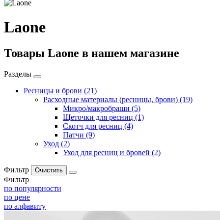
Laone
Товары Laone в нашем магазине
Разделы
Ресницы и брови
(21)
Расходные материалы (ресницы, брови)
(19)
Микро/макробраши
(5)
Щеточки для ресниц
(1)
Скотч для ресниц
(4)
Патчи
(9)
Уход
(2)
Уход для ресниц и бровей
(2)
Фильтр
Фильтр
по популярности
по цене
по алфавиту