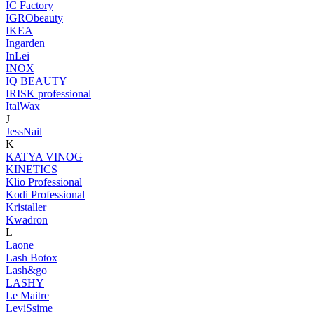
IC Factory
IGRObeauty
IKEA
Ingarden
InLei
INOX
IQ BEAUTY
IRISK professional
ItalWax
J
JessNail
K
KATYA VINOG
KINETICS
Klio Professional
Kodi Professional
Kristaller
Kwadron
L
Laone
Lash Botox
Lash&go
LASHY
Le Maitre
LeviSsime