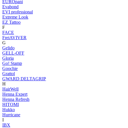
EUROpani
Evabond
EVI professional
Extreme Look
EZ Tattoo
F
FACE
FreiAVIVER
G
Gelido
GELL-OFF
Gloria
Go! Stamp
Goochie
Grattol
GWARD DELTAGRIP
H
HairWell
Henna Expert
Henna Refresh
HITOMI
Hukko
Hurricane
I
IBX