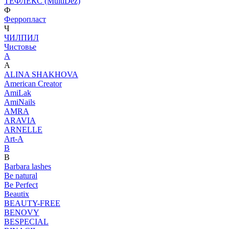
ТЕФЛЕКС (MultiDez)
Ф
Ферропласт
Ч
ЧИЛПИЛ
Чистовье
A
A
ALINA SHAKHOVA
American Creator
AmiLak
AmiNails
AMRA
ARAVIA
ARNELLE
Art-A
B
B
Barbara lashes
Be natural
Be Perfect
Beautix
BEAUTY-FREE
BENOVY
BESPECIAL