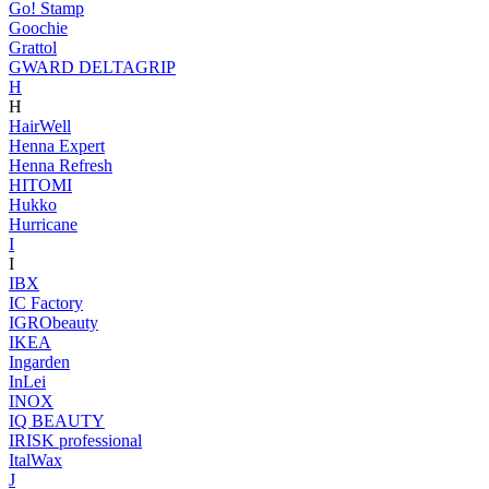
Go! Stamp
Goochie
Grattol
GWARD DELTAGRIP
H
H
HairWell
Henna Expert
Henna Refresh
HITOMI
Hukko
Hurricane
I
I
IBX
IC Factory
IGRObeauty
IKEA
Ingarden
InLei
INOX
IQ BEAUTY
IRISK professional
ItalWax
J