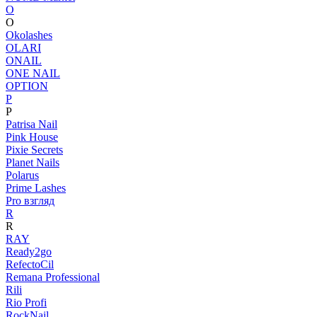
O
O
Okolashes
OLARI
ONAIL
ONE NAIL
OPTION
P
P
Patrisa Nail
Pink House
Pixie Secrets
Planet Nails
Polarus
Prime Lashes
Pro взгляд
R
R
RAY
Ready2go
RefectoCil
Remana Professional
Rili
Rio Profi
RockNail