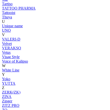
Tartiso
TATTOO PHARMA
Tattooist
Thuya
U
Unique name
UNO
V
VALERI-D
Velvet
VERAKSO
Vetus
Visag Style
Voice of Kalipso
W
White Line
Y
Yoko
YUTTA
Z
ZERK(ZK)
ZINA
Zinger
ZITZ PRO
ZO