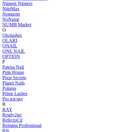
Nippon Nippers
NitriMax
Nogturne
NoName
NUMB Market
O
Okolashes
OLARI
ONAIL
ONE NAIL
OPTION
P
Patrisa Nail
Pink House
Pixie Secrets
Planet Nails
Polarus
Prime Lashes
Pro взгляд
R
RAY
Ready2go
RefectoCil
Remana Professional
Rili