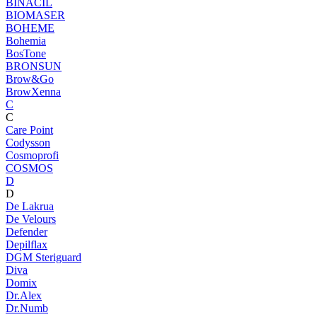
BINACIL
BIOMASER
BOHEME
Bohemia
BosTone
BRONSUN
Brow&Go
BrowXenna
C
C
Care Point
Codysson
Cosmoprofi
COSMOS
D
D
De Lakrua
De Velours
Defender
Depilflax
DGM Steriguard
Diva
Domix
Dr.Alex
Dr.Numb