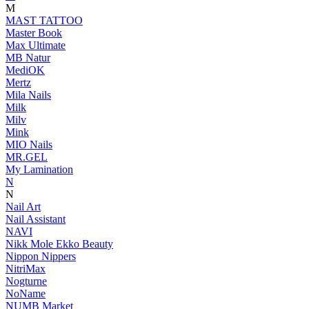
M
MAST TATTOO
Master Book
Max Ultimate
MB Natur
MediOK
Mertz
Mila Nails
Milk
Milv
Mink
MIO Nails
MR.GEL
My Lamination
N
N
Nail Art
Nail Assistant
NAVI
Nikk Mole Ekko Beauty
Nippon Nippers
NitriMax
Nogturne
NoName
NUMB Market