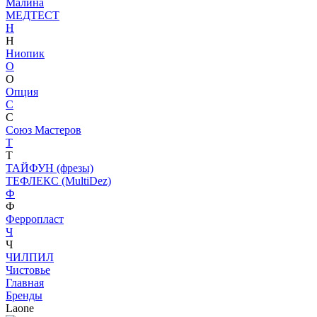
Малина
МЕДТЕСТ
Н
Н
Ниопик
О
О
Опция
С
С
Союз Мастеров
Т
Т
ТАЙФУН (фрезы)
ТЕФЛЕКС (MultiDez)
Ф
Ф
Ферропласт
Ч
Ч
ЧИЛПИЛ
Чистовье
Главная
Бренды
Laone