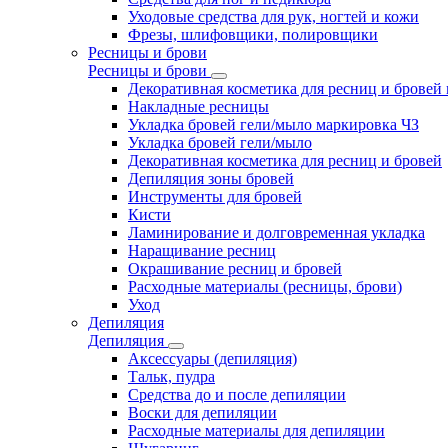
Уходовые средства для рук, ногтей и кожи
Фрезы, шлифовщики, полировщики
Ресницы и брови
Ресницы и брови
Декоративная косметика для ресниц и бровей
Накладные ресницы
Укладка бровей гели/мыло маркировка ЧЗ
Укладка бровей гели/мыло
Декоративная косметика для ресниц и бровей
Депиляция зоны бровей
Инструменты для бровей
Кисти
Ламинирование и долговременная укладка
Наращивание ресниц
Окрашивание ресниц и бровей
Расходные материалы (ресницы, брови)
Уход
Депиляция
Депиляция
Аксессуары (депиляция)
Тальк, пудра
Средства до и после депиляции
Воски для депиляции
Расходные материалы для депиляции