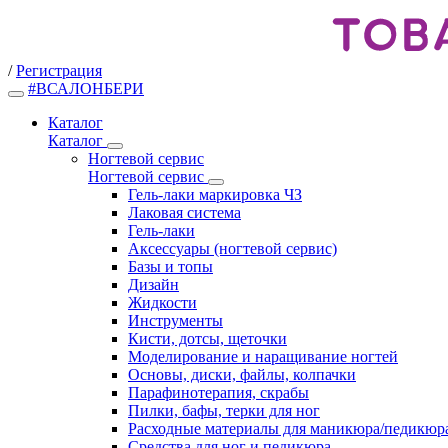
/
Регистрация
#ВСАЛОНБЕРИ
Каталог
Каталог
Ногтевой сервис
Ногтевой сервис
Гель-лаки маркировка ЧЗ
Лаковая система
Гель-лаки
Аксессуары (ногтевой сервис)
Базы и топы
Дизайн
Жидкости
Инструменты
Кисти, дотсы, щеточки
Моделирование и наращивание ногтей
Основы, диски, файлы, колпачки
Парафинотерапия, скрабы
Пилки, бафы, терки для ног
Расходные материалы для маникюра/педикюр
Средства для ног и педикюра