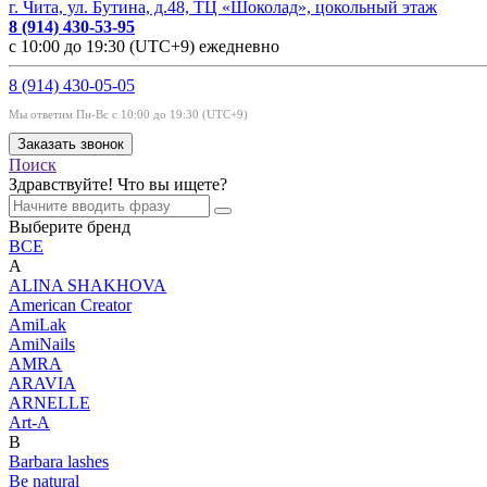
г. Чита, ул. Бутина, д.48, ТЦ «Шоколад», цокольный этаж
8 (914) 430-53-95
с 10:00 до 19:30 (UTC+9) ежедневно
8 (914) 430-05-05
Мы ответим Пн-Вс с 10:00 до 19:30 (UTC+9)
Заказать звонок
Поиск
Здравствуйте! Что вы ищете?
Выберите бренд
ВСЕ
A
ALINA SHAKHOVA
American Creator
AmiLak
AmiNails
AMRA
ARAVIA
ARNELLE
Art-A
B
Barbara lashes
Be natural