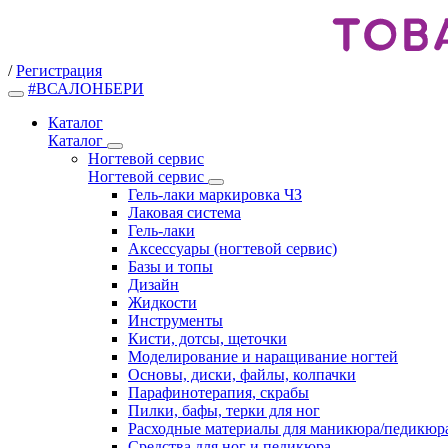
/
Регистрация
#ВСАЛОНБЕРИ
Каталог
Каталог
Ногтевой сервис
Ногтевой сервис
Гель-лаки маркировка ЧЗ
Лаковая система
Гель-лаки
Аксессуары (ногтевой сервис)
Базы и топы
Дизайн
Жидкости
Инструменты
Кисти, дотсы, щеточки
Моделирование и наращивание ногтей
Основы, диски, файлы, колпачки
Парафинотерапия, скрабы
Пилки, бафы, терки для ног
Расходные материалы для маникюра/педикюр
Средства для ног и педикюра