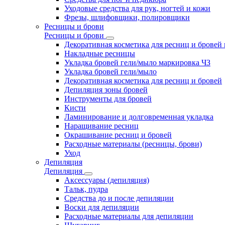
Уходовые средства для рук, ногтей и кожи
Фрезы, шлифовщики, полировщики
Ресницы и брови
Ресницы и брови
Декоративная косметика для ресниц и бровей
Накладные ресницы
Укладка бровей гели/мыло маркировка ЧЗ
Укладка бровей гели/мыло
Декоративная косметика для ресниц и бровей
Депиляция зоны бровей
Инструменты для бровей
Кисти
Ламинирование и долговременная укладка
Наращивание ресниц
Окрашивание ресниц и бровей
Расходные материалы (ресницы, брови)
Уход
Депиляция
Депиляция
Аксессуары (депиляция)
Тальк, пудра
Средства до и после депиляции
Воски для депиляции
Расходные материалы для депиляции