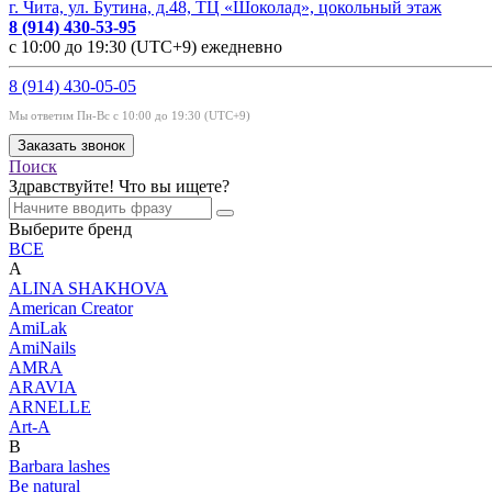
г. Чита, ул. Бутина, д.48, ТЦ «Шоколад», цокольный этаж
8 (914) 430-53-95
с 10:00 до 19:30 (UTC+9) ежедневно
8 (914) 430-05-05
Мы ответим Пн-Вс с 10:00 до 19:30 (UTC+9)
Заказать звонок
Поиск
Здравствуйте! Что вы ищете?
Выберите бренд
ВСЕ
A
ALINA SHAKHOVA
American Creator
AmiLak
AmiNails
AMRA
ARAVIA
ARNELLE
Art-A
B
Barbara lashes
Be natural