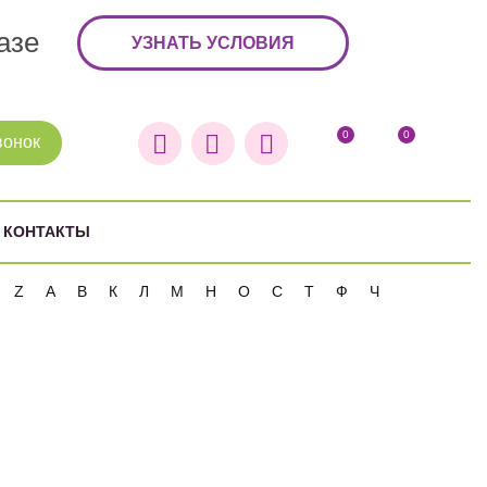
азе
УЗНАТЬ УСЛОВИЯ
0
0
вонок
КОНТАКТЫ
Z
А
В
К
Л
М
Н
О
С
Т
Ф
Ч