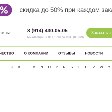
скидка до 50% при каждом зак
8 (914) 430-05-05
Заказать з
азины
Мы ответим Пн-Вс с 10:00 до 19:30 (UTC+9)
ЧЕСТВО
О КОМПАНИИ
ОТЗЫВЫ
НОВОСТИ
H
I
J
K
L
M
N
O
P
R
S
T
U
V
W
Y