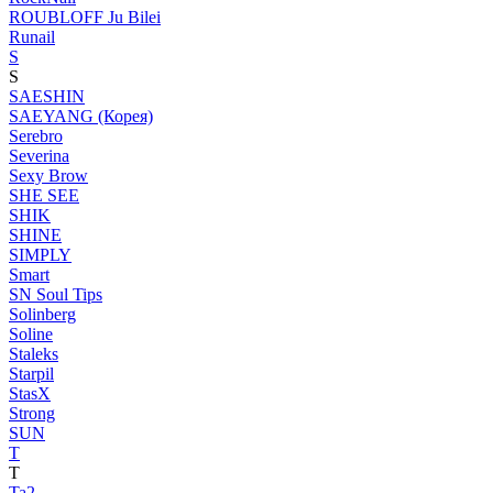
ROUBLOFF Ju Bilei
Runail
S
S
SAESHIN
SAEYANG (Корея)
Serebro
Severina
Sexy Brow
SHE SEE
SHIK
SHINE
SIMPLY
Smart
SN Soul Tips
Solinberg
Soline
Staleks
Starpil
StasX
Strong
SUN
T
T
Ta2