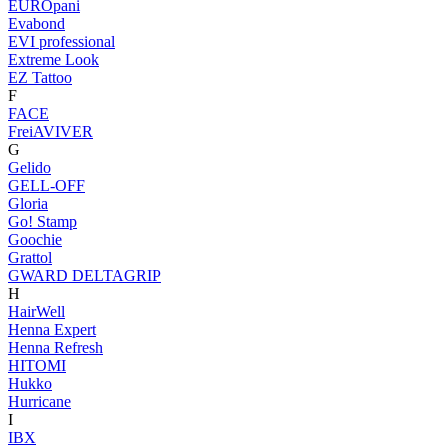
EUROpani
Evabond
EVI professional
Extreme Look
EZ Tattoo
F
FACE
FreiAVIVER
G
Gelido
GELL-OFF
Gloria
Go! Stamp
Goochie
Grattol
GWARD DELTAGRIP
H
HairWell
Henna Expert
Henna Refresh
HITOMI
Hukko
Hurricane
I
IBX