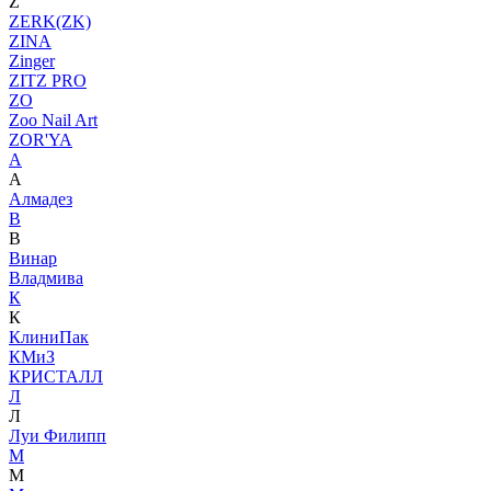
Z
ZERK(ZK)
ZINA
Zinger
ZITZ PRO
ZO
Zoo Nail Art
ZOR'YA
А
А
Алмадез
В
В
Винар
Владмива
К
К
КлиниПак
КМиЗ
КРИСТАЛЛ
Л
Л
Луи Филипп
М
М