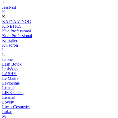
J
JessNail
K
K
KATYA VINOG
KINETICS
Klio Professional
Kodi Professional
Kristaller
Kwadron
L
L
Laone
Lash Botox
Lash&go
LASHY
Le Maitre
LeviSsime
Lianail
LIKE stikers
Lisanail
Lovely
Lucas Cosmetics
Lukas
M