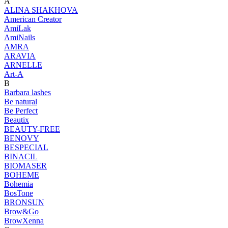
A
ALINA SHAKHOVA
American Creator
AmiLak
AmiNails
AMRA
ARAVIA
ARNELLE
Art-A
B
Barbara lashes
Be natural
Be Perfect
Beautix
BEAUTY-FREE
BENOVY
BESPECIAL
BINACIL
BIOMASER
BOHEME
Bohemia
BosTone
BRONSUN
Brow&Go
BrowXenna