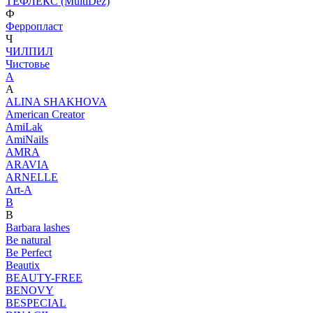
ТЕФЛЕКС (MultiDez)
Ф
Ферропласт
Ч
ЧИЛПИЛ
Чистовье
A
A
ALINA SHAKHOVA
American Creator
AmiLak
AmiNails
AMRA
ARAVIA
ARNELLE
Art-A
B
B
Barbara lashes
Be natural
Be Perfect
Beautix
BEAUTY-FREE
BENOVY
BESPECIAL