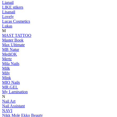
Lianail
LIKE stikers
Lisanail
Lovely
Lucas Cosmetics
Lukas
M
MAST TATTOO
Master Book
Max Ultimate
MB Natur
MediOK
Mertz
Mila Nails
Milk
Milv
Mink
MIO Nails
MR.GEL
My Lamination
N
Nail Art
Nail Assistant
NAVI
Nikk Mole Ekko Beauty