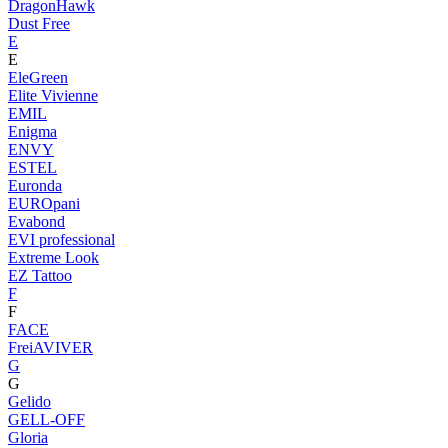
DragonHawk
Dust Free
E
E
EleGreen
Elite Vivienne
EMIL
Enigma
ENVY
ESTEL
Euronda
EUROpani
Evabond
EVI professional
Extreme Look
EZ Tattoo
F
F
FACE
FreiAVIVER
G
G
Gelido
GELL-OFF
Gloria