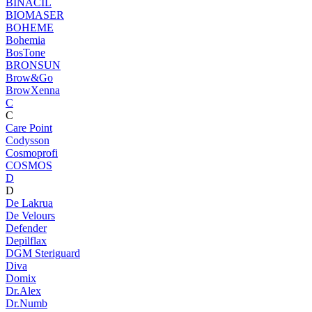
BINACIL
BIOMASER
BOHEME
Bohemia
BosTone
BRONSUN
Brow&Go
BrowXenna
C
C
Care Point
Codysson
Cosmoprofi
COSMOS
D
D
De Lakrua
De Velours
Defender
Depilflax
DGM Steriguard
Diva
Domix
Dr.Alex
Dr.Numb