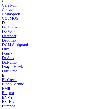
C
Care Point
Codysson
Cosmoprofi
COSMOS
D
De Lakrua
De Velours
Defender
Depilflax
DGM Steriguard
Diva
Domix
Dr.Alex
Dr.Numb
DragonHawk
Dust Free
E
EleGreen
Elite Vivienne
EMIL
Enigma
ENVY
ESTEL
Euronda