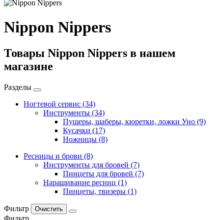
Nippon Nippers
Товары Nippon Nippers в нашем
магазине
Разделы
Ногтевой сервис
(34)
Инструменты
(34)
Пушеры, шаберы, кюретки, ложки Уно
(9)
Кусачки
(17)
Ножницы
(8)
Ресницы и брови
(8)
Инструменты для бровей
(7)
Пинцеты для бровей
(7)
Наращивание ресниц
(1)
Пинцеты, твизеры
(1)
Фильтр
Фильтр