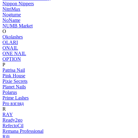
Nippon Nippers
NitriMax
Nogturne
NoName
NUMB Market
O
Okolashes
OLARI
ONAIL
ONE NAIL
OPTION
P
Patrisa Nail
Pink House
Pixie Secrets
Planet Nails
Polarus
Prime Lashes
Pro взгляд
R
RAY
Ready2go
RefectoCil
Remana Professional
Rili