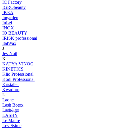
IC Factory
IGRObeauty
IKEA
Ingarden
InLei
INOX
IQ BEAUTY
IRISK professional
ItalWax
J
JessNail
K
KATYA VINOG
KINETICS
Klio Professional
Kodi Professional
Kristaller
Kwadron
L
Laone
Lash Botox
Lash&go
LASHY
Le Maitre
LeviSsime