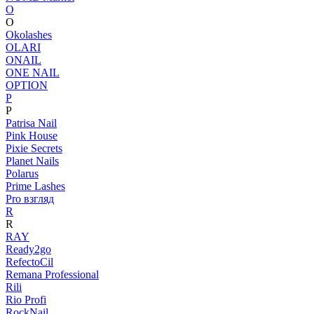
O
O
Okolashes
OLARI
ONAIL
ONE NAIL
OPTION
P
P
Patrisa Nail
Pink House
Pixie Secrets
Planet Nails
Polarus
Prime Lashes
Pro взгляд
R
R
RAY
Ready2go
RefectoCil
Remana Professional
Rili
Rio Profi
RockNail