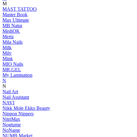
M
MAST TATTOO
Master Book
Max Ultimate
MB Natur
MediOK
Mertz
Mila Nails
Milk
Milv
Mink
MIO Nails
MR.GEL
My Lamination
N
N
Nail Art
Nail Assistant
NAVI
Nikk Mole Ekko Beauty
Nippon Nippers
NitriMax
Nogturne
NoName
NUMB Market