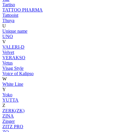
Tartiso
TATTOO PHARMA
Tattooist
Thuya
U
Unique name
UNO
V
VALERI-D
Velvet
VERAKSO
Vetus
Visag Style
Voice of Kalipso
W
White Line
Y
Yoko
YUTTA
Z
ZERK(ZK)
ZINA
Zinger
ZITZ PRO
ZO