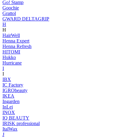
Go! Stamp
Goochie
Grattol
GWARD DELTAGRIP
H
H
HairWell
Henna Expert
Henna Refresh
HITOMI
Hukko
Hurricane
I
I
IBX
IC Factory
IGRObeauty
IKEA
Ingarden
InLei
INOX
IQ BEAUTY
IRISK professional
ItalWax
J