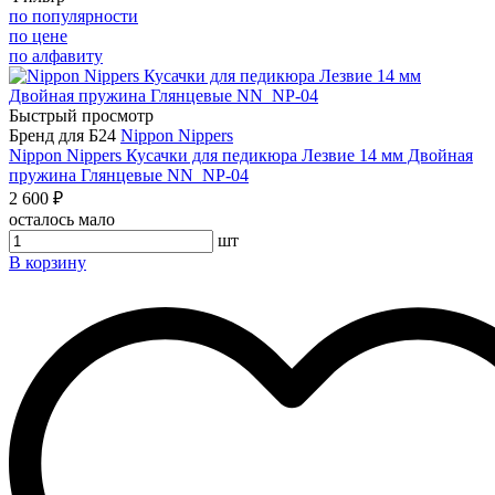
по популярности
по цене
по алфавиту
Быстрый просмотр
Бренд для Б24
Nippon Nippers
Nippon Nippers Кусачки для педикюра Лезвие 14 мм Двойная
пружина Глянцевые NN_NP-04
2 600 ₽
осталось мало
шт
В корзину