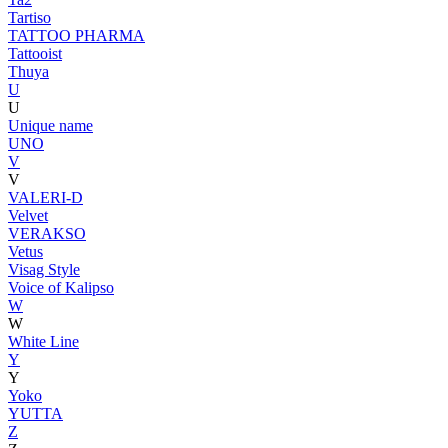
Tartiso
TATTOO PHARMA
Tattooist
Thuya
U
U
Unique name
UNO
V
V
VALERI-D
Velvet
VERAKSO
Vetus
Visag Style
Voice of Kalipso
W
W
White Line
Y
Y
Yoko
YUTTA
Z