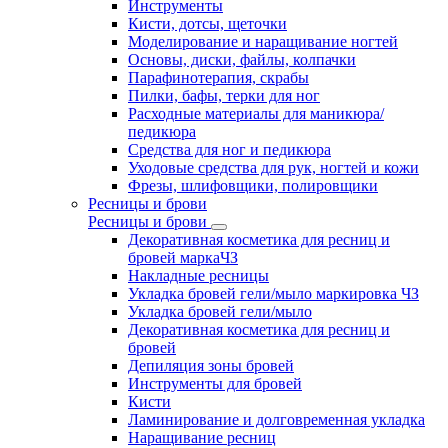
Инструменты
Кисти, дотсы, щеточки
Моделирование и наращивание ногтей
Основы, диски, файлы, колпачки
Парафинотерапия, скрабы
Пилки, бафы, терки для ног
Расходные материалы для маникюра/
педикюра
Средства для ног и педикюра
Уходовые средства для рук, ногтей и кожи
Фрезы, шлифовщики, полировщики
Ресницы и брови
Ресницы и брови
Декоративная косметика для ресниц и
бровей маркаЧЗ
Накладные ресницы
Укладка бровей гели/мыло маркировка ЧЗ
Укладка бровей гели/мыло
Декоративная косметика для ресниц и
бровей
Депиляция зоны бровей
Инструменты для бровей
Кисти
Ламинирование и долговременная укладка
Наращивание ресниц