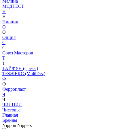
Малина
МЕДТЕСТ
Н
Н
Ниопик
О
О
Опция
С
С
Союз Мастеров
Т
Т
ТАЙФУН (фрезы)
ТЕФЛЕКС (MultiDez)
Ф
Ф
Ферропласт
Ч
Ч
ЧИЛПИЛ
Чистовье
Главная
Бренды
Nippon Nippers