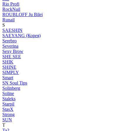
Rio Profi
RockNail
ROUBLOFF Ju Bilei
Runail
S
SAESHIN
SAEYANG (Корея)
Serebro
Severina
Sexy Brow
SHE SEE
SHIK
SHINE
SIMPLY
Smart
SN Soul Tips
Solinberg
Soline
Staleks
Starpil
StasX
Strong
SUN
T
Ta2