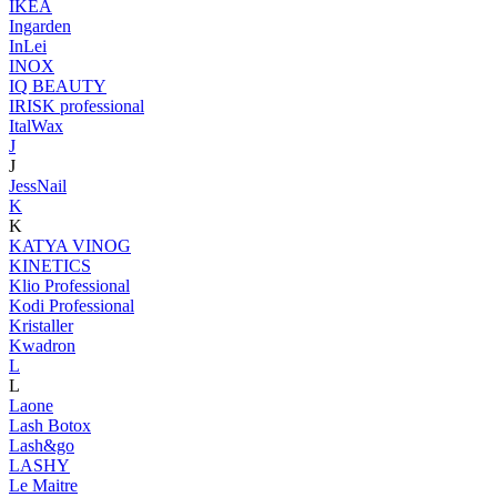
IKEA
Ingarden
InLei
INOX
IQ BEAUTY
IRISK professional
ItalWax
J
J
JessNail
K
K
KATYA VINOG
KINETICS
Klio Professional
Kodi Professional
Kristaller
Kwadron
L
L
Laone
Lash Botox
Lash&go
LASHY
Le Maitre