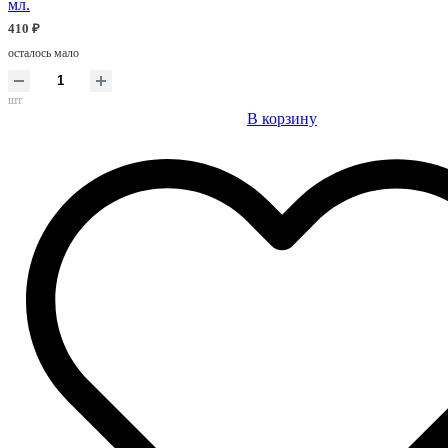
мл.
410 ₽
осталось мало
шт
В корзину