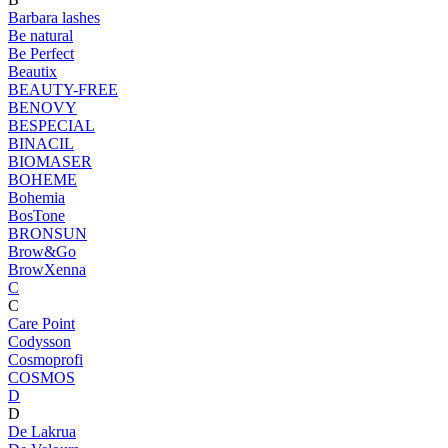
Barbara lashes
Be natural
Be Perfect
Beautix
BEAUTY-FREE
BENOVY
BESPECIAL
BINACIL
BIOMASER
BOHEME
Bohemia
BosTone
BRONSUN
Brow&Go
BrowXenna
C
C
Care Point
Codysson
Cosmoprofi
COSMOS
D
D
De Lakrua