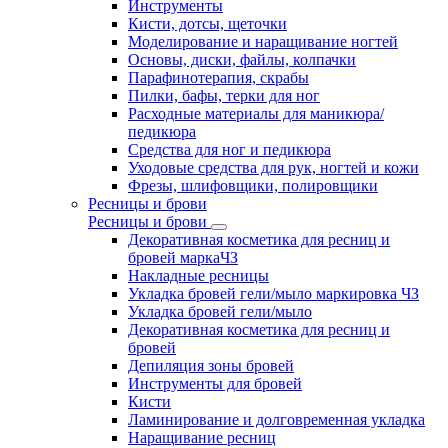
Инструменты
Кисти, дотсы, щеточки
Моделирование и наращивание ногтей
Основы, диски, файлы, колпачки
Парафинотерапия, скрабы
Пилки, бафы, терки для ног
Расходные материалы для маникюра/
педикюра
Средства для ног и педикюра
Уходовые средства для рук, ногтей и кожи
Фрезы, шлифовщики, полировщики
Ресницы и брови
Ресницы и брови
Декоративная косметика для ресниц и
бровей маркаЧЗ
Накладные ресницы
Укладка бровей гели/мыло маркировка ЧЗ
Укладка бровей гели/мыло
Декоративная косметика для ресниц и
бровей
Депиляция зоны бровей
Инструменты для бровей
Кисти
Ламинирование и долговременная укладка
Наращивание ресниц