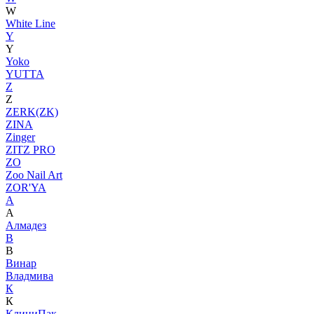
W
White Line
Y
Y
Yoko
YUTTA
Z
Z
ZERK(ZK)
ZINA
Zinger
ZITZ PRO
ZO
Zoo Nail Art
ZOR'YA
А
А
Алмадез
В
В
Винар
Владмива
К
К
КлиниПак