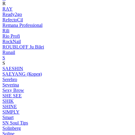
R
RAY
Ready2go
RefectoCil
Remana Professional
Rili
Rio Profi
RockNail
ROUBLOFF Ju Bilei
Runail
S
S
SAESHIN
SAEYANG (Корея)
Serebro
Severina
Sexy Brow
SHE SEE
SHIK
SHINE
SIMPLY
Smart
SN Soul Tips
Solinberg
Soline