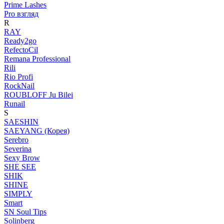
Prime Lashes
Pro взгляд
R
RAY
Ready2go
RefectoCil
Remana Professional
Rili
Rio Profi
RockNail
ROUBLOFF Ju Bilei
Runail
S
SAESHIN
SAEYANG (Корея)
Serebro
Severina
Sexy Brow
SHE SEE
SHIK
SHINE
SIMPLY
Smart
SN Soul Tips
Solinberg