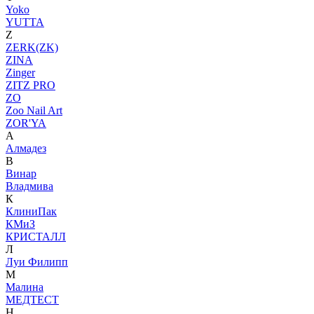
Yoko
YUTTA
Z
ZERK(ZK)
ZINA
Zinger
ZITZ PRO
ZO
Zoo Nail Art
ZOR'YA
А
Алмадез
В
Винар
Владмива
К
КлиниПак
КМиЗ
КРИСТАЛЛ
Л
Луи Филипп
М
Малина
МЕДТЕСТ
Н