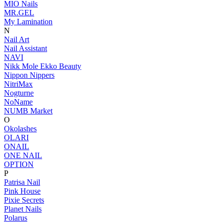
MIO Nails
MR.GEL
My Lamination
N
Nail Art
Nail Assistant
NAVI
Nikk Mole Ekko Beauty
Nippon Nippers
NitriMax
Nogturne
NoName
NUMB Market
O
Okolashes
OLARI
ONAIL
ONE NAIL
OPTION
P
Patrisa Nail
Pink House
Pixie Secrets
Planet Nails
Polarus