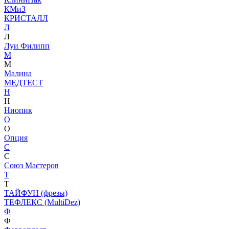
КМиЗ
КРИСТАЛЛ
Л
Л
Луи Филипп
М
М
Малина
МЕДТЕСТ
Н
Н
Ниопик
О
О
Опция
С
С
Союз Мастеров
Т
Т
ТАЙФУН (фрезы)
ТЕФЛЕКС (MultiDez)
Ф
Ф