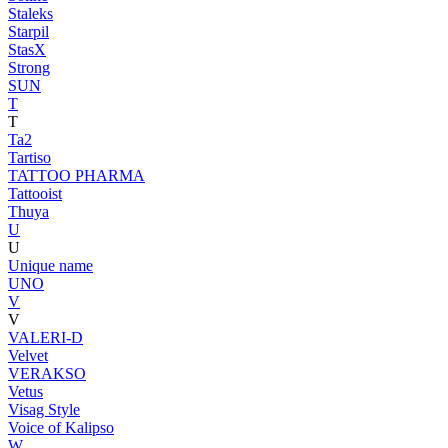
Staleks
Starpil
StasX
Strong
SUN
T
T
Ta2
Tartiso
TATTOO PHARMA
Tattooist
Thuya
U
U
Unique name
UNO
V
V
VALERI-D
Velvet
VERAKSO
Vetus
Visag Style
Voice of Kalipso
W