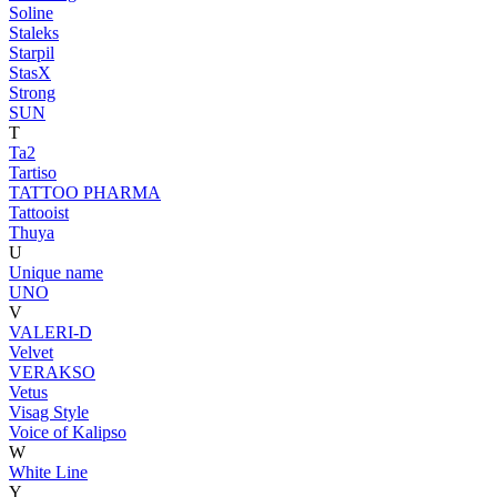
Soline
Staleks
Starpil
StasX
Strong
SUN
T
Ta2
Tartiso
TATTOO PHARMA
Tattooist
Thuya
U
Unique name
UNO
V
VALERI-D
Velvet
VERAKSO
Vetus
Visag Style
Voice of Kalipso
W
White Line
Y