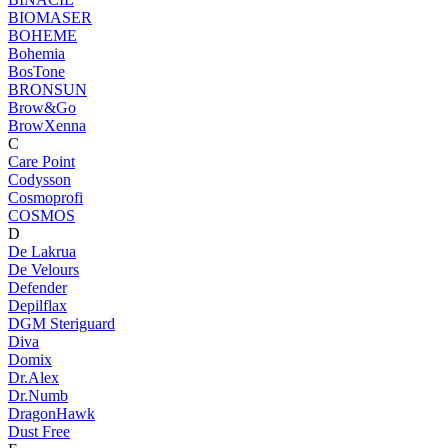
BIOMASER
BOHEME
Bohemia
BosTone
BRONSUN
Brow&Go
BrowXenna
C
Care Point
Codysson
Cosmoprofi
COSMOS
D
De Lakrua
De Velours
Defender
Depilflax
DGM Steriguard
Diva
Domix
Dr.Alex
Dr.Numb
DragonHawk
Dust Free