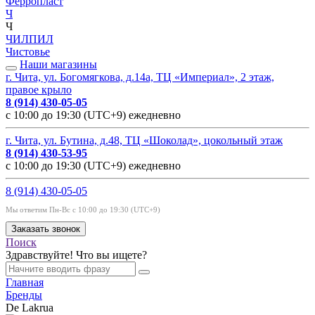
Ферропласт
Ч
Ч
ЧИЛПИЛ
Чистовье
Наши магазины
г. Чита, ул. Богомягкова, д.14а, ТЦ «Империал», 2 этаж,
правое крыло
8 (914) 430-05-05
с 10:00 до 19:30 (UTC+9) ежедневно
г. Чита, ул. Бутина, д.48, ТЦ «Шоколад», цокольный этаж
8 (914) 430-53-95
с 10:00 до 19:30 (UTC+9) ежедневно
8 (914) 430-05-05
Мы ответим Пн-Вс с 10:00 до 19:30 (UTC+9)
Заказать звонок
Поиск
Здравствуйте! Что вы ищете?
Главная
Бренды
De Lakrua