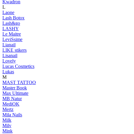
Kwadron
L
Laone
Lash Botox
Lash&go
LASHY
Le Maitre
LeviSsime
Lianail
LIKE stikers
Lisanail
Lovely
Lucas Cosmetics
Lukas
M
MAST TATTOO
Master Book
Max Ultimate
MB Natur
MediOK
Mertz
Mila Nails
Milk
Milv
Mink