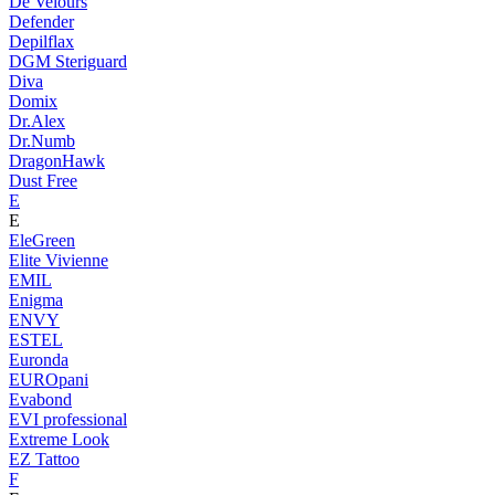
De Velours
Defender
Depilflax
DGM Steriguard
Diva
Domix
Dr.Alex
Dr.Numb
DragonHawk
Dust Free
E
E
EleGreen
Elite Vivienne
EMIL
Enigma
ENVY
ESTEL
Euronda
EUROpani
Evabond
EVI professional
Extreme Look
EZ Tattoo
F