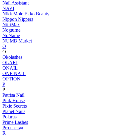
Nail Assistant
NAVI
Nikk Mole Ekko Beauty
Nippon Nippers
NitriMax
Nogturne
NoName
NUMB Market
O
O
Okolashes
OLARI
ONAIL
ONE NAIL
OPTION
P
P
Patrisa Nail
Pink House
Pixie Secrets
Planet Nails
Polarus
Prime Lashes
Pro взгляд
R