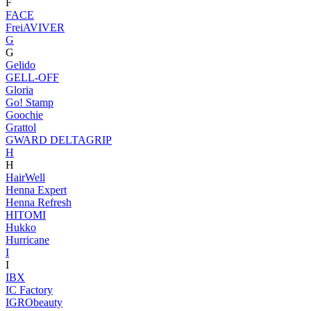
F
FACE
FreiAVIVER
G
G
Gelido
GELL-OFF
Gloria
Go! Stamp
Goochie
Grattol
GWARD DELTAGRIP
H
H
HairWell
Henna Expert
Henna Refresh
HITOMI
Hukko
Hurricane
I
I
IBX
IC Factory
IGRObeauty