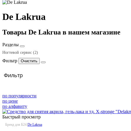
De Lakrua
Товары De Lakrua в нашем магазине
Разделы
Ногтевой сервис
(2)
Фильтр
Жидкости
(2)
Ср-ва для обезжир-я и снятия л.слоя
Средства для снятия материала
(1)
(1)
Фильтр
по популярности
по цене
по алфавиту
Быстрый просмотр
Бренд для Б24
De Lakrua