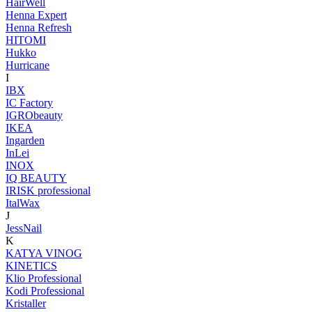
HairWell
Henna Expert
Henna Refresh
HITOMI
Hukko
Hurricane
I
IBX
IC Factory
IGRObeauty
IKEA
Ingarden
InLei
INOX
IQ BEAUTY
IRISK professional
ItalWax
J
JessNail
K
KATYA VINOG
KINETICS
Klio Professional
Kodi Professional
Kristaller