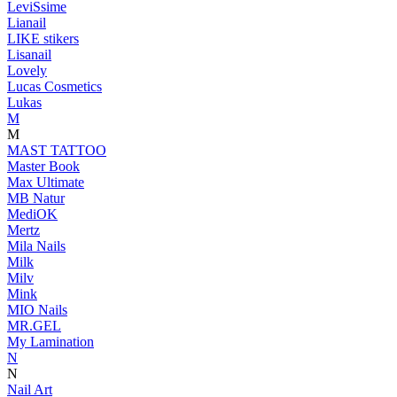
LeviSsime
Lianail
LIKE stikers
Lisanail
Lovely
Lucas Cosmetics
Lukas
M
M
MAST TATTOO
Master Book
Max Ultimate
MB Natur
MediOK
Mertz
Mila Nails
Milk
Milv
Mink
MIO Nails
MR.GEL
My Lamination
N
N
Nail Art