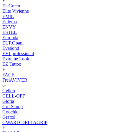
E
EleGreen
Elite Vivienne
EMIL
Enigma
ENVY
ESTEL
Euronda
EUROpani
Evabond
EVI professional
Extreme Look
EZ Tattoo
F
FACE
FreiAVIVER
G
Gelido
GELL-OFF
Gloria
Go! Stamp
Goochie
Grattol
GWARD DELTAGRIP
H