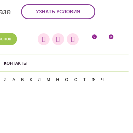
азе
УЗНАТЬ УСЛОВИЯ
0
0
вонок
КОНТАКТЫ
Z
А
В
К
Л
М
Н
О
С
Т
Ф
Ч