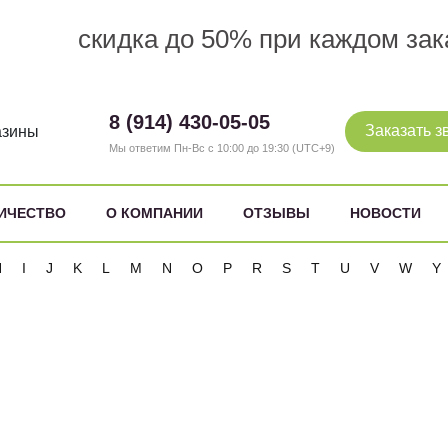
скидка до 50% при каждом зак
8 (914) 430-05-05
Заказать з
азины
Мы ответим Пн-Вс с 10:00 до 19:30 (UTC+9)
ИЧЕСТВО
О КОМПАНИИ
ОТЗЫВЫ
НОВОСТИ
H
I
J
K
L
M
N
O
P
R
S
T
U
V
W
Y