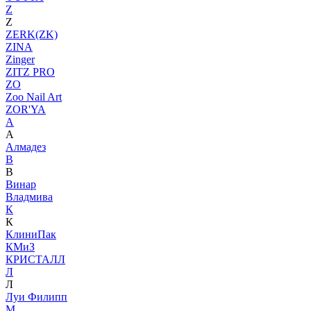
Z
Z
ZERK(ZK)
ZINA
Zinger
ZITZ PRO
ZO
Zoo Nail Art
ZOR'YA
А
А
Алмадез
В
В
Винар
Владмива
К
К
КлиниПак
КМиЗ
КРИСТАЛЛ
Л
Л
Луи Филипп
М