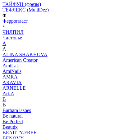
ТАЙФУН (фрезы)
ТЕФЛЕКС (MultiDez)
Ф
Ферропласт
Ч
ЧИЛПИЛ
Чистовье
A
A
ALINA SHAKHOVA
American Creator
AmiLak
AmiNails
AMRA
ARAVIA
ARNELLE
Art-A
B
B
Barbara lashes
Be natural
Be Perfect
Beautix
BEAUTY-FREE
BENOVY