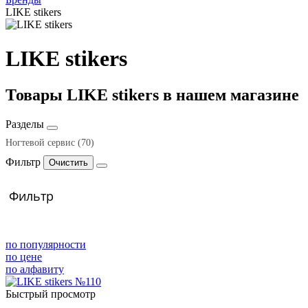
LIKE stikers
LIKE stikers
Товары LIKE stikers в нашем магазине
Разделы
Ногтевой сервис
(70)
Фильтр
Аксессуары (ногтевой сервис)
Дизайн
(66)
(4)
Ежедневники, журналы, блокноты, альбомы, кружки
Слайдеры, наклейки
(66)
(4)
Фильтр
по популярности
по цене
по алфавиту
Быстрый просмотр