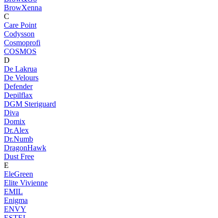
BrowXenna
C
Care Point
Codysson
Cosmoprofi
COSMOS
D
De Lakrua
De Velours
Defender
Depilflax
DGM Steriguard
Diva
Domix
Dr.Alex
Dr.Numb
DragonHawk
Dust Free
E
EleGreen
Elite Vivienne
EMIL
Enigma
ENVY
ESTEL