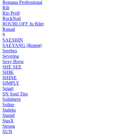
Remana Professional
Rili
Rio Profi
RockNail
ROUBLOFF Ju Bilei
Runail
S
SAESHIN
SAEYANG (Корея)
Serebro
Severina
Sexy Brow
SHE SEE
SHIK
SHINE
SIMPLY
Smart
SN Soul Tips
Solinberg
Soline
Staleks
Starpil
StasX
Strong
SUN