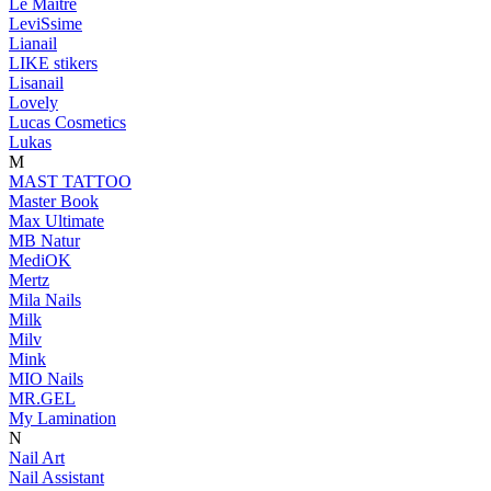
Le Maitre
LeviSsime
Lianail
LIKE stikers
Lisanail
Lovely
Lucas Cosmetics
Lukas
M
MAST TATTOO
Master Book
Max Ultimate
MB Natur
MediOK
Mertz
Mila Nails
Milk
Milv
Mink
MIO Nails
MR.GEL
My Lamination
N
Nail Art
Nail Assistant