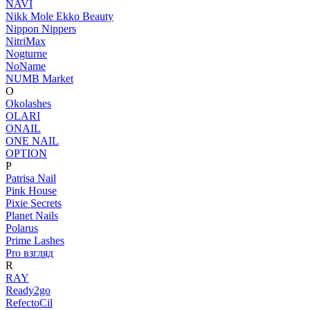
NAVI
Nikk Mole Ekko Beauty
Nippon Nippers
NitriMax
Nogturne
NoName
NUMB Market
O
Okolashes
OLARI
ONAIL
ONE NAIL
OPTION
P
Patrisa Nail
Pink House
Pixie Secrets
Planet Nails
Polarus
Prime Lashes
Pro взгляд
R
RAY
Ready2go
RefectoCil