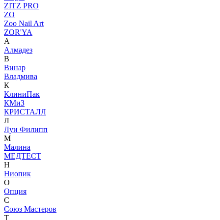
ZITZ PRO
ZO
Zoo Nail Art
ZOR'YA
А
Алмадез
В
Винар
Владмива
К
КлиниПак
КМиЗ
КРИСТАЛЛ
Л
Луи Филипп
М
Малина
МЕДТЕСТ
Н
Ниопик
О
Опция
С
Союз Мастеров
Т