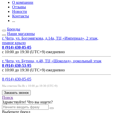
О компании
Отзывы
Новости
Контакты
...
Бренды
Наши магазины
г. Чита, ул. Богомягкова, д.14а, ТЦ «Империал», 2 этаж,
правое крыло
8 (914) 430-05-05
с 10:00 до 19:30 (UTC+9) ежедневно
г. Чита, ул. Бутина, д.48, ТЦ «Шоколад», цокольный этаж
8 (914) 430-53-95
с 10:00 до 19:30 (UTC+9) ежедневно
8 (914) 430-05-05
Мы ответим Пн-Вс с 10:00 до 19:30 (UTC+9)
Заказать звонок
Поиск
Здравствуйте! Что вы ищете?
Выберите бренд