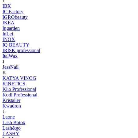
I
IBX
IC Factory
IGRObeauty
IKEA
Ingarden
InLei
INOX
IQ BEAUTY
IRISK professional
ItalWax
J
JessNail
K
KATYA VINOG
KINETICS
Klio Professional
Kodi Professional
Kristaller
Kwadron
L
Laone
Lash Botox
Lash&go
LASHY