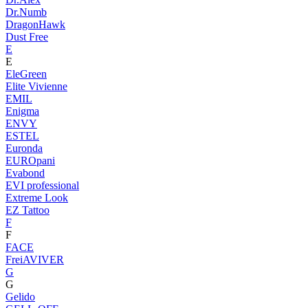
Dr.Numb
DragonHawk
Dust Free
E
E
EleGreen
Elite Vivienne
EMIL
Enigma
ENVY
ESTEL
Euronda
EUROpani
Evabond
EVI professional
Extreme Look
EZ Tattoo
F
F
FACE
FreiAVIVER
G
G
Gelido