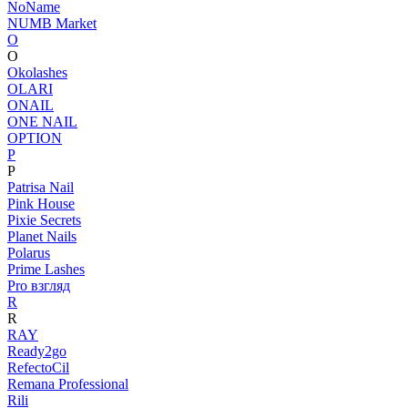
NoName
NUMB Market
O
O
Okolashes
OLARI
ONAIL
ONE NAIL
OPTION
P
P
Patrisa Nail
Pink House
Pixie Secrets
Planet Nails
Polarus
Prime Lashes
Pro взгляд
R
R
RAY
Ready2go
RefectoCil
Remana Professional
Rili