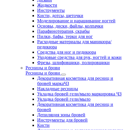
Жидкости
Инструменты
Кисти, дотсы, щеточки
Моделирование и наращивание ногтей
Основы, диски, файлы, колпачки
Парафинотерапия, скрабы
Пилки, бафы, терки для ног
Расходные материалы для маникюра/
педикюра
Средства для ног и педикюра
Уходовые средства для рук, ногтей и кожи
Фрезы, шлифовщики, полировщики
Ресницы и брови
Ресницы и брови
Декоративная косметика для ресниц и
бровей маркаЧЗ
Накладные ресницы
Укладка бровей гели/мыло маркировка ЧЗ
Укладка бровей гели/мыло
Декоративная косметика для ресниц и
бровей
Депиляция зоны бровей
Инструменты для бровей
Кисти