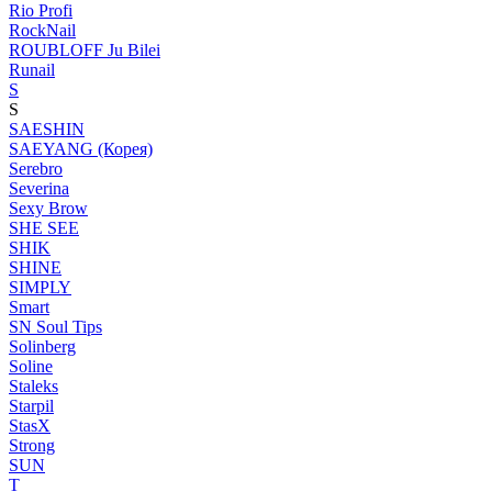
Rio Profi
RockNail
ROUBLOFF Ju Bilei
Runail
S
S
SAESHIN
SAEYANG (Корея)
Serebro
Severina
Sexy Brow
SHE SEE
SHIK
SHINE
SIMPLY
Smart
SN Soul Tips
Solinberg
Soline
Staleks
Starpil
StasX
Strong
SUN
T