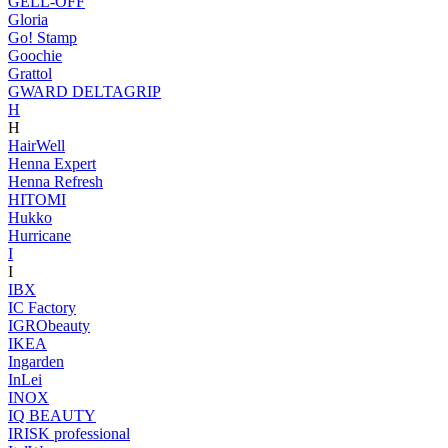
GELL-OFF
Gloria
Go! Stamp
Goochie
Grattol
GWARD DELTAGRIP
H
H
HairWell
Henna Expert
Henna Refresh
HITOMI
Hukko
Hurricane
I
I
IBX
IC Factory
IGRObeauty
IKEA
Ingarden
InLei
INOX
IQ BEAUTY
IRISK professional