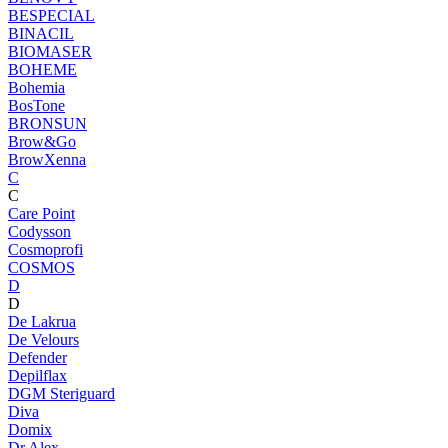
BESPECIAL
BINACIL
BIOMASER
BOHEME
Bohemia
BosTone
BRONSUN
Brow&Go
BrowXenna
C
C
Care Point
Codysson
Cosmoprofi
COSMOS
D
D
De Lakrua
De Velours
Defender
Depilflax
DGM Steriguard
Diva
Domix
Dr.Alex