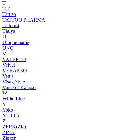
T
Ta2
Tartiso
TATTOO PHARMA
Tattooist
Thuya
U
Unique name
UNO
V
VALERI-D
Velvet
VERAKSO
Vetus
Visag Style
Voice of Kalipso
W
White Line
Y
Yoko
YUTTA
Z
ZERK(ZK)
ZINA
Zinger