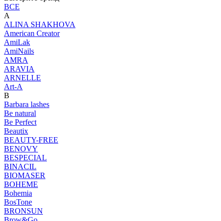
ВСЕ
A
ALINA SHAKHOVA
American Creator
AmiLak
AmiNails
AMRA
ARAVIA
ARNELLE
Art-A
B
Barbara lashes
Be natural
Be Perfect
Beautix
BEAUTY-FREE
BENOVY
BESPECIAL
BINACIL
BIOMASER
BOHEME
Bohemia
BosTone
BRONSUN
Brow&Go