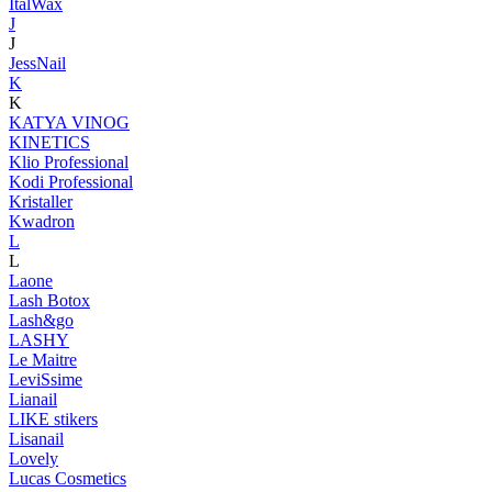
ItalWax
J
J
JessNail
K
K
KATYA VINOG
KINETICS
Klio Professional
Kodi Professional
Kristaller
Kwadron
L
L
Laone
Lash Botox
Lash&go
LASHY
Le Maitre
LeviSsime
Lianail
LIKE stikers
Lisanail
Lovely
Lucas Cosmetics