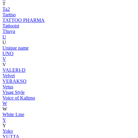
T
Ta2
Tartiso
TATTOO PHARMA
Tattooist
Thuya
U
U
Unique name
UNO
V
V
VALERI-D
Velvet
VERAKSO
Vetus
Visag Style
Voice of Kalipso
W
W
White Line
Y
Y
Yoko
YUTTA