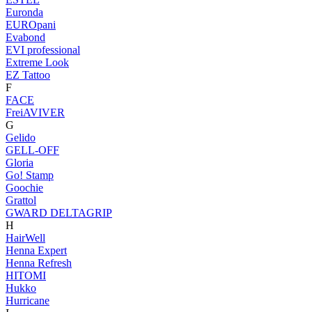
Euronda
EUROpani
Evabond
EVI professional
Extreme Look
EZ Tattoo
F
FACE
FreiAVIVER
G
Gelido
GELL-OFF
Gloria
Go! Stamp
Goochie
Grattol
GWARD DELTAGRIP
H
HairWell
Henna Expert
Henna Refresh
HITOMI
Hukko
Hurricane