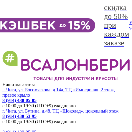
скидка
до 50%
У
при
у
каждом
заказе
Наши магазины
г. Чита, ул. Богомягкова, д.14а, ТЦ «Империал», 2 этаж,
правое крыло
8 (914) 430-05-05
с 10:00 до 19:30 (UTC+9) ежедневно
г. Чита, ул. Бутина, д.48, ТЦ «Шоколад», цокольный этаж
8 (914) 430-53-95
с 10:00 до 19:30 (UTC+9) ежедневно