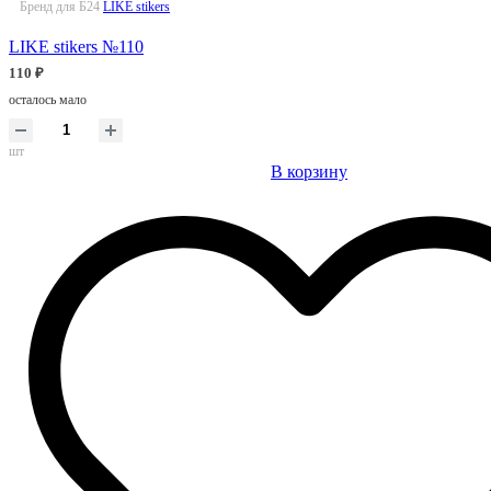
Бренд для Б24
LIKE stikers
LIKE stikers №110
110 ₽
осталось мало
шт
В корзину