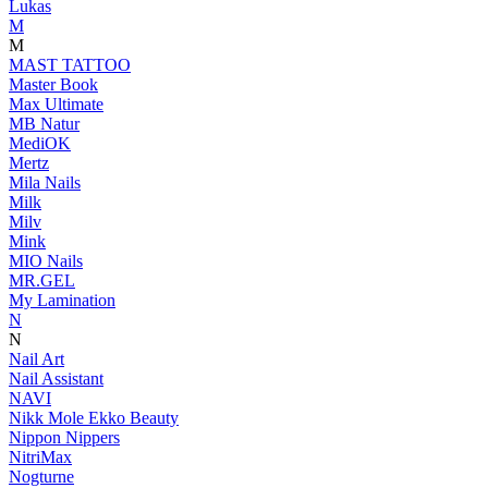
Lukas
M
M
MAST TATTOO
Master Book
Max Ultimate
MB Natur
MediOK
Mertz
Mila Nails
Milk
Milv
Mink
MIO Nails
MR.GEL
My Lamination
N
N
Nail Art
Nail Assistant
NAVI
Nikk Mole Ekko Beauty
Nippon Nippers
NitriMax
Nogturne