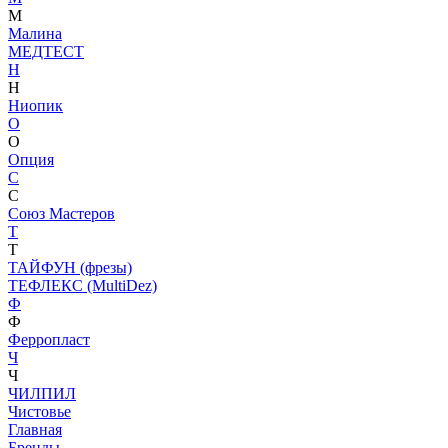
М
Малина
МЕДТЕСТ
Н
Н
Ниопик
О
О
Опция
С
С
Союз Мастеров
Т
Т
ТАЙФУН (фрезы)
ТЕФЛЕКС (MultiDez)
Ф
Ф
Ферропласт
Ч
Ч
ЧИЛПИЛ
Чистовье
Главная
Бренды