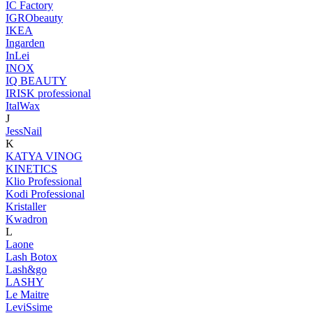
IC Factory
IGRObeauty
IKEA
Ingarden
InLei
INOX
IQ BEAUTY
IRISK professional
ItalWax
J
JessNail
K
KATYA VINOG
KINETICS
Klio Professional
Kodi Professional
Kristaller
Kwadron
L
Laone
Lash Botox
Lash&go
LASHY
Le Maitre
LeviSsime