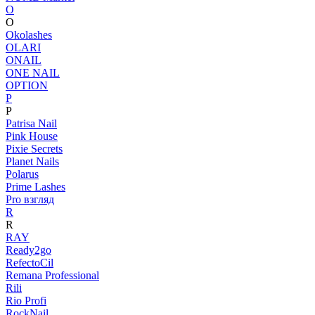
O
O
Okolashes
OLARI
ONAIL
ONE NAIL
OPTION
P
P
Patrisa Nail
Pink House
Pixie Secrets
Planet Nails
Polarus
Prime Lashes
Pro взгляд
R
R
RAY
Ready2go
RefectoCil
Remana Professional
Rili
Rio Profi
RockNail