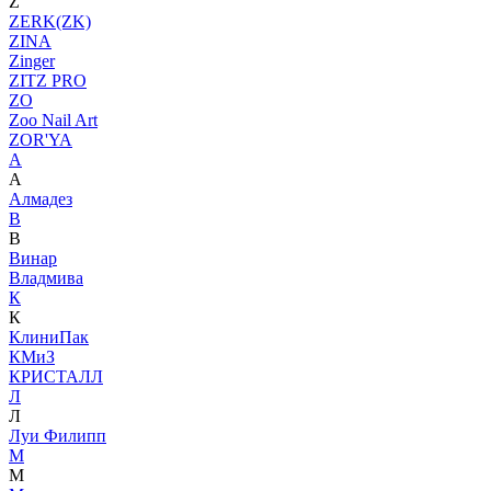
Z
ZERK(ZK)
ZINA
Zinger
ZITZ PRO
ZO
Zoo Nail Art
ZOR'YA
А
А
Алмадез
В
В
Винар
Владмива
К
К
КлиниПак
КМиЗ
КРИСТАЛЛ
Л
Л
Луи Филипп
М
М