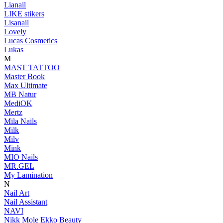
Lianail
LIKE stikers
Lisanail
Lovely
Lucas Cosmetics
Lukas
M
MAST TATTOO
Master Book
Max Ultimate
MB Natur
MediOK
Mertz
Mila Nails
Milk
Milv
Mink
MIO Nails
MR.GEL
My Lamination
N
Nail Art
Nail Assistant
NAVI
Nikk Mole Ekko Beauty