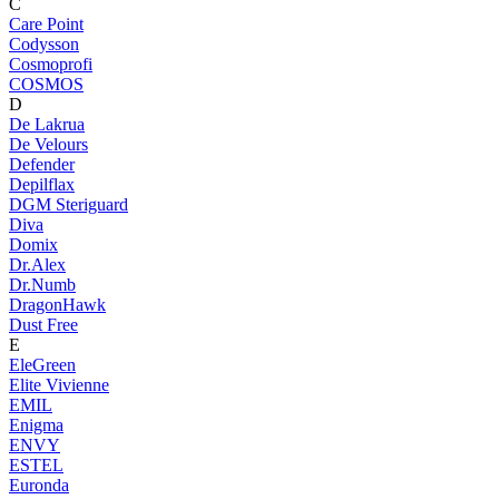
C
Care Point
Codysson
Cosmoprofi
COSMOS
D
De Lakrua
De Velours
Defender
Depilflax
DGM Steriguard
Diva
Domix
Dr.Alex
Dr.Numb
DragonHawk
Dust Free
E
EleGreen
Elite Vivienne
EMIL
Enigma
ENVY
ESTEL
Euronda