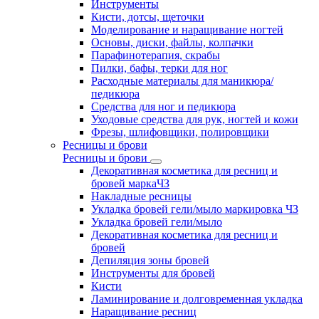
Инструменты
Кисти, дотсы, щеточки
Моделирование и наращивание ногтей
Основы, диски, файлы, колпачки
Парафинотерапия, скрабы
Пилки, бафы, терки для ног
Расходные материалы для маникюра/
педикюра
Средства для ног и педикюра
Уходовые средства для рук, ногтей и кожи
Фрезы, шлифовщики, полировщики
Ресницы и брови
Ресницы и брови
Декоративная косметика для ресниц и
бровей маркаЧЗ
Накладные ресницы
Укладка бровей гели/мыло маркировка ЧЗ
Укладка бровей гели/мыло
Декоративная косметика для ресниц и
бровей
Депиляция зоны бровей
Инструменты для бровей
Кисти
Ламинирование и долговременная укладка
Наращивание ресниц