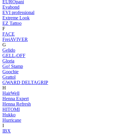
EUROpani
Evabond
EVI professional
Extreme Look
EZ Tattoo
F
FACE
FreiAVIVER
G
Gelido
GELL-OFF
Gloria
Go! Stamp
Goochie
Grattol
GWARD DELTAGRIP
H
HairWell
Henna Expert
Henna Refresh
HITOMI
Hukko
Hurricane
I
IBX