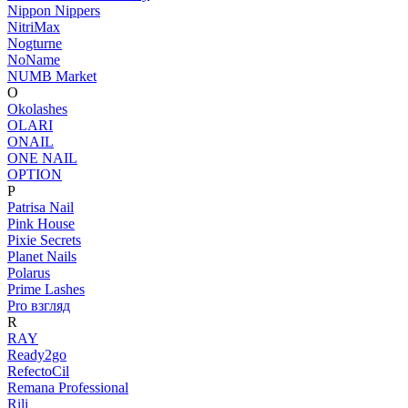
Nippon Nippers
NitriMax
Nogturne
NoName
NUMB Market
O
Okolashes
OLARI
ONAIL
ONE NAIL
OPTION
P
Patrisa Nail
Pink House
Pixie Secrets
Planet Nails
Polarus
Prime Lashes
Pro взгляд
R
RAY
Ready2go
RefectoCil
Remana Professional
Rili