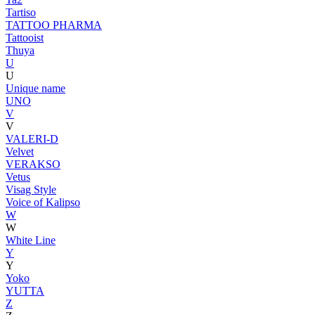
Tartiso
TATTOO PHARMA
Tattooist
Thuya
U
U
Unique name
UNO
V
V
VALERI-D
Velvet
VERAKSO
Vetus
Visag Style
Voice of Kalipso
W
W
White Line
Y
Y
Yoko
YUTTA
Z