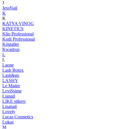
J
JessNail
K
K
KATYA VINOG
KINETICS
Klio Professional
Kodi Professional
Kristaller
Kwadron
L
L
Laone
Lash Botox
Lash&go
LASHY
Le Maitre
LeviSsime
Lianail
LIKE stikers
Lisanail
Lovely
Lucas Cosmetics
Lukas
M