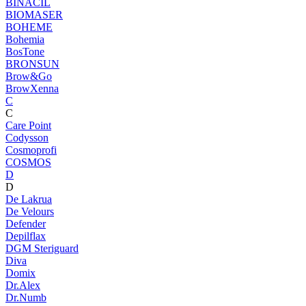
BINACIL
BIOMASER
BOHEME
Bohemia
BosTone
BRONSUN
Brow&Go
BrowXenna
C
C
Care Point
Codysson
Cosmoprofi
COSMOS
D
D
De Lakrua
De Velours
Defender
Depilflax
DGM Steriguard
Diva
Domix
Dr.Alex
Dr.Numb