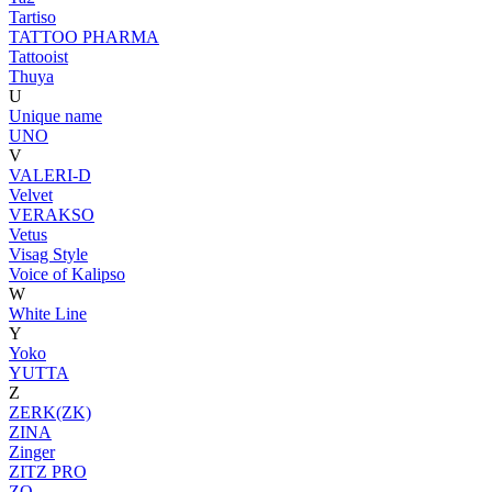
Tartiso
TATTOO PHARMA
Tattooist
Thuya
U
Unique name
UNO
V
VALERI-D
Velvet
VERAKSO
Vetus
Visag Style
Voice of Kalipso
W
White Line
Y
Yoko
YUTTA
Z
ZERK(ZK)
ZINA
Zinger
ZITZ PRO
ZO