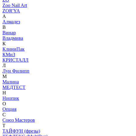
Zoo Nail Art
ZOR'YA
А
Алмадез
В
Винар
Владмива
К
КлиниПак
КМиЗ
КРИСТАЛЛ
Л
Луи Филипп
М
Малина
МЕДТЕСТ
Н
Ниопик
О
Опция
С
Союз Мастеров
Т
ТАЙФУН (фрезы)