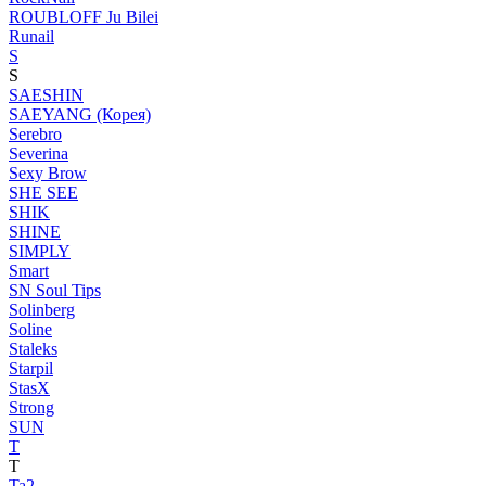
ROUBLOFF Ju Bilei
Runail
S
S
SAESHIN
SAEYANG (Корея)
Serebro
Severina
Sexy Brow
SHE SEE
SHIK
SHINE
SIMPLY
Smart
SN Soul Tips
Solinberg
Soline
Staleks
Starpil
StasX
Strong
SUN
T
T
Ta2