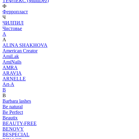
ТЕФЛЕКС (MultiDez)
Ф
Ферропласт
Ч
ЧИЛПИЛ
Чистовье
A
A
ALINA SHAKHOVA
American Creator
AmiLak
AmiNails
AMRA
ARAVIA
ARNELLE
Art-A
B
B
Barbara lashes
Be natural
Be Perfect
Beautix
BEAUTY-FREE
BENOVY
BESPECIAL