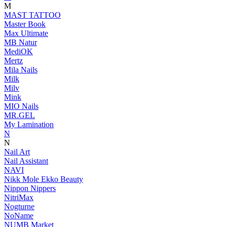
M
MAST TATTOO
Master Book
Max Ultimate
MB Natur
MediOK
Mertz
Mila Nails
Milk
Milv
Mink
MIO Nails
MR.GEL
My Lamination
N
N
Nail Art
Nail Assistant
NAVI
Nikk Mole Ekko Beauty
Nippon Nippers
NitriMax
Nogturne
NoName
NUMB Market