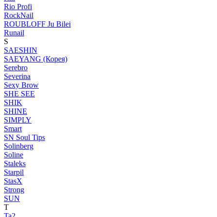
Rio Profi
RockNail
ROUBLOFF Ju Bilei
Runail
S
SAESHIN
SAEYANG (Корея)
Serebro
Severina
Sexy Brow
SHE SEE
SHIK
SHINE
SIMPLY
Smart
SN Soul Tips
Solinberg
Soline
Staleks
Starpil
StasX
Strong
SUN
T
Ta2