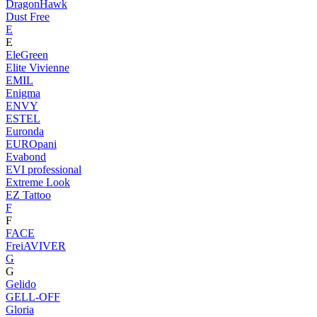
DragonHawk
Dust Free
E
E
EleGreen
Elite Vivienne
EMIL
Enigma
ENVY
ESTEL
Euronda
EUROpani
Evabond
EVI professional
Extreme Look
EZ Tattoo
F
F
FACE
FreiAVIVER
G
G
Gelido
GELL-OFF
Gloria