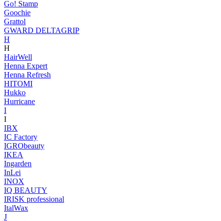
Go! Stamp
Goochie
Grattol
GWARD DELTAGRIP
H
H
HairWell
Henna Expert
Henna Refresh
HITOMI
Hukko
Hurricane
I
I
IBX
IC Factory
IGRObeauty
IKEA
Ingarden
InLei
INOX
IQ BEAUTY
IRISK professional
ItalWax
J