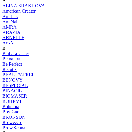
A
ALINA SHAKHOVA
American Creator
AmiLak
AmiNails
AMRA
ARAVIA
ARNELLE
Art-A
B
Barbara lashes
Be natural
Be Perfect
Beautix
BEAUTY-FREE
BENOVY
BESPECIAL
BINACIL
BIOMASER
BOHEME
Bohemia
BosTone
BRONSUN
Brow&Go
BrowXenna