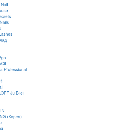
 Nail
ouse
ecrets
Nails
s
Lashes
гляд
2go
oCil
 Professional
fi
il
FF Ju Bilei
IN
NG (Корея)
o
na