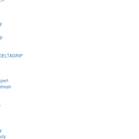
F
mp
DELTAGRIP
pert
fresh
e
y
uty