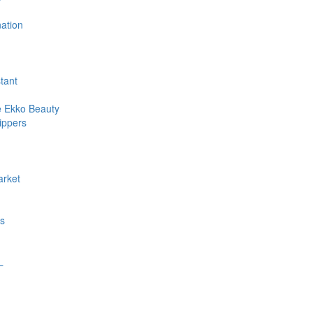
ation
stant
e Ekko Beauty
ippers
rket
s
L