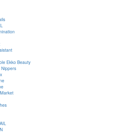
ils
L
ination
t
sistant
ole Ekko Beauty
 Nippers
ax
ne
me
Market
hes
AIL
N