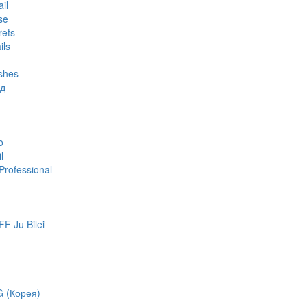
il
se
rets
ils
shes
яд
o
l
rofessional
 Ju Bilei
 (Корея)