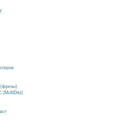
Т
стеров
(фрезы)
(MultiDez)
аст