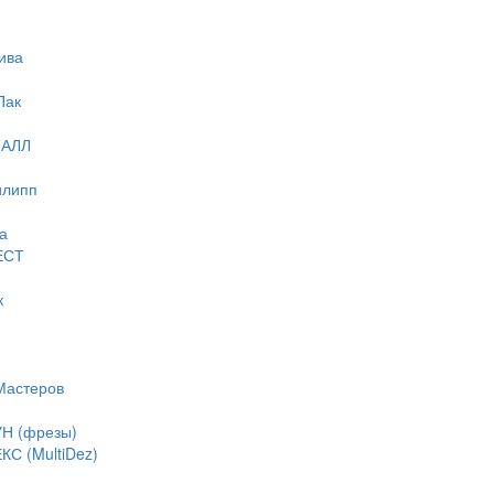
ива
Пак
ТАЛЛ
илипп
а
ЕСТ
к
Мастеров
Н (фрезы)
С (MultiDez)