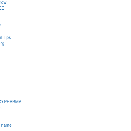
row
EE
Y
l Tips
erg
s
OO PHARMA
st
e name