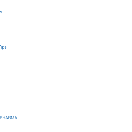
w
Tips
 PHARMA