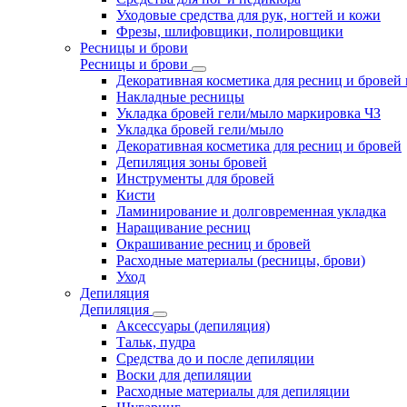
Уходовые средства для рук, ногтей и кожи
Фрезы, шлифовщики, полировщики
Ресницы и брови
Ресницы и брови
Декоративная косметика для ресниц и бровей
Накладные ресницы
Укладка бровей гели/мыло маркировка ЧЗ
Укладка бровей гели/мыло
Декоративная косметика для ресниц и бровей
Депиляция зоны бровей
Инструменты для бровей
Кисти
Ламинирование и долговременная укладка
Наращивание ресниц
Окрашивание ресниц и бровей
Расходные материалы (ресницы, брови)
Уход
Депиляция
Депиляция
Аксессуары (депиляция)
Тальк, пудра
Средства до и после депиляции
Воски для депиляции
Расходные материалы для депиляции