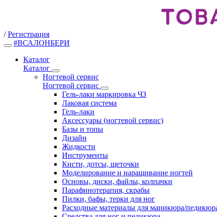
/
Регистрация
#ВСАЛОНБЕРИ
Каталог
Каталог
Ногтевой сервис
Ногтевой сервис
Гель-лаки маркировка ЧЗ
Лаковая система
Гель-лаки
Аксессуары (ногтевой сервис)
Базы и топы
Дизайн
Жидкости
Инструменты
Кисти, дотсы, щеточки
Моделирование и наращивание ногтей
Основы, диски, файлы, колпачки
Парафинотерапия, скрабы
Пилки, бафы, терки для ног
Расходные материалы для маникюра/педикюр
Средства для ног и педикюра