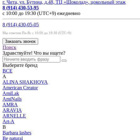
г. Чита, ул. Бутина, д.48, ТЦ «Шоколад», цокольный этаж
8 (914) 430-53-95
с 10:00 до 19:30 (UTC+9) ежедневно
8 (914) 430-05-05
Мы ответим Пн-Вс с 10:00 до 19:30 (UTC+9)
Заказать звонок
Поиск
Здравствуйте! Что вы ищете?
Выберите бренд
ВСЕ
A
ALINA SHAKHOVA
American Creator
AmiLak
AmiNails
AMRA
ARAVIA
ARNELLE
Art-A
B
Barbara lashes
Be natural