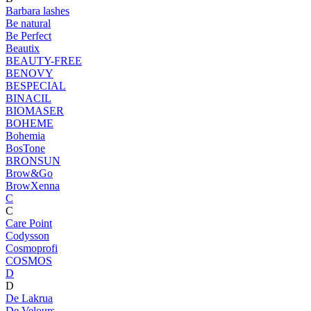
Barbara lashes
Be natural
Be Perfect
Beautix
BEAUTY-FREE
BENOVY
BESPECIAL
BINACIL
BIOMASER
BOHEME
Bohemia
BosTone
BRONSUN
Brow&Go
BrowXenna
C
C
Care Point
Codysson
Cosmoprofi
COSMOS
D
D
De Lakrua
De Velours