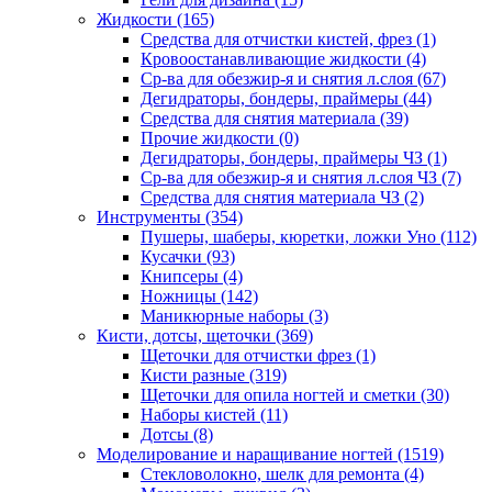
Жидкости
(165)
Средства для отчистки кистей, фрез
(1)
Кровоостанавливающие жидкости
(4)
Ср-ва для обезжир-я и снятия л.слоя
(67)
Дегидраторы, бондеры, праймеры
(44)
Средства для снятия материала
(39)
Прочие жидкости
(0)
Дегидраторы, бондеры, праймеры ЧЗ
(1)
Ср-ва для обезжир-я и снятия л.слоя ЧЗ
(7)
Средства для снятия материала ЧЗ
(2)
Инструменты
(354)
Пушеры, шаберы, кюретки, ложки Уно
(112)
Кусачки
(93)
Книпсеры
(4)
Ножницы
(142)
Маникюрные наборы
(3)
Кисти, дотсы, щеточки
(369)
Щеточки для отчистки фрез
(1)
Кисти разные
(319)
Щеточки для опила ногтей и сметки
(30)
Наборы кистей
(11)
Дотсы
(8)
Моделирование и наращивание ногтей
(1519)
Стекловолокно, шелк для ремонта
(4)