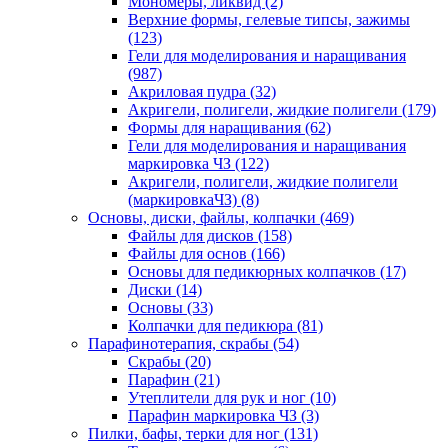
Мономеры, ликвид
(2)
Верхние формы, гелевые типсы, зажимы
(123)
Гели для моделирования и наращивания
(987)
Акриловая пудра
(32)
Акригели, полигели, жидкие полигели
(179)
Формы для наращивания
(62)
Гели для моделирования и наращивания
маркировка ЧЗ
(122)
Акригели, полигели, жидкие полигели
(маркировкаЧЗ)
(8)
Основы, диски, файлы, колпачки
(469)
Файлы для дисков
(158)
Файлы для основ
(166)
Основы для педикюрных колпачков
(17)
Диски
(14)
Основы
(33)
Колпачки для педикюра
(81)
Парафинотерапия, скрабы
(54)
Скрабы
(20)
Парафин
(21)
Утеплители для рук и ног
(10)
Парафин маркировка ЧЗ
(3)
Пилки, бафы, терки для ног
(131)