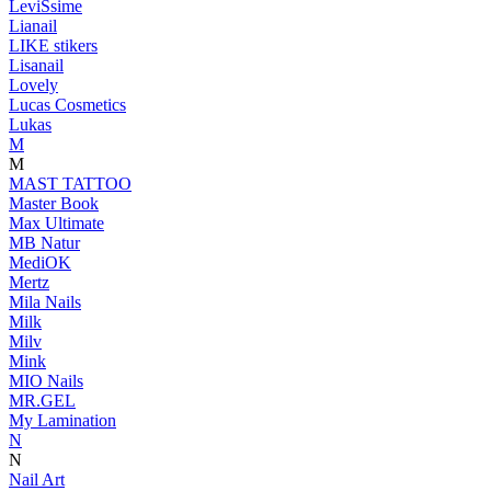
LeviSsime
Lianail
LIKE stikers
Lisanail
Lovely
Lucas Cosmetics
Lukas
M
M
MAST TATTOO
Master Book
Max Ultimate
MB Natur
MediOK
Mertz
Mila Nails
Milk
Milv
Mink
MIO Nails
MR.GEL
My Lamination
N
N
Nail Art