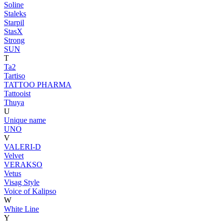
Soline
Staleks
Starpil
StasX
Strong
SUN
T
Ta2
Tartiso
TATTOO PHARMA
Tattooist
Thuya
U
Unique name
UNO
V
VALERI-D
Velvet
VERAKSO
Vetus
Visag Style
Voice of Kalipso
W
White Line
Y