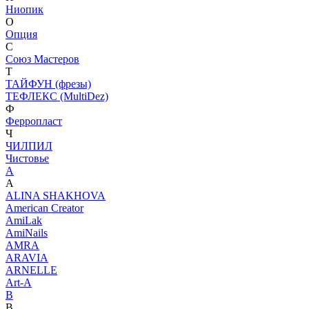
Ниопик
О
Опция
С
Союз Мастеров
Т
ТАЙФУН (фрезы)
ТЕФЛЕКС (MultiDez)
Ф
Ферропласт
Ч
ЧИЛПИЛ
Чистовье
A
A
ALINA SHAKHOVA
American Creator
AmiLak
AmiNails
AMRA
ARAVIA
ARNELLE
Art-A
B
B