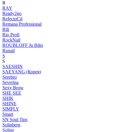
R
RAY
Ready2go
RefectoCil
Remana Professional
Rili
Rio Profi
RockNail
ROUBLOFF Ju Bilei
Runail
S
S
SAESHIN
SAEYANG (Корея)
Serebro
Severina
Sexy Brow
SHE SEE
SHIK
SHINE
SIMPLY
Smart
SN Soul Tips
Solinberg
Soline