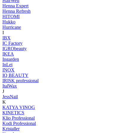
HairWell
Henna Expert
Henna Refresh
HITOMI
Hukko
Hurricane
I
IBX
IC Factory
IGRObeauty
IKEA
Ingarden
InLei
INOX
IQ BEAUTY
IRISK professional
ItalWax
J
JessNail
K
KATYA VINOG
KINETICS
Klio Professional
Kodi Professional
Kristaller