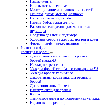
Инструменты
Кисти, дотсы, щеточки
Моделирование и наращивание ногтей
Основы, диски, файлы, колпачки
Парафинотерапия, скрабы
Пилки, бафы, терки для ног
Расходные материалы для маникюра/
педикюра
Средства для ног и педикюра
Уходовые средства для рук, ногтей и кожи
Фрезы, шлифовщики, полировщики
Ресницы и брови
Ресницы и брови
Декоративная косметика для ресниц и
бровей маркаЧЗ
Накладные ресницы
Укладка бровей гели/мыло маркировка ЧЗ
Укладка бровей гели/мыло
Декоративная косметика для ресниц и
бровей
Депиляция зоны бровей
Инструменты для бровей
Кисти
Ламинирование и долговременная укладка
Наращивание ресниц