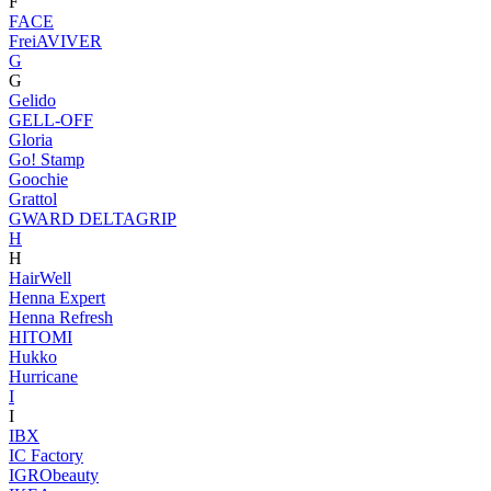
F
FACE
FreiAVIVER
G
G
Gelido
GELL-OFF
Gloria
Go! Stamp
Goochie
Grattol
GWARD DELTAGRIP
H
H
HairWell
Henna Expert
Henna Refresh
HITOMI
Hukko
Hurricane
I
I
IBX
IC Factory
IGRObeauty