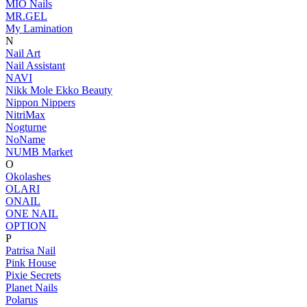
MIO Nails
MR.GEL
My Lamination
N
Nail Art
Nail Assistant
NAVI
Nikk Mole Ekko Beauty
Nippon Nippers
NitriMax
Nogturne
NoName
NUMB Market
O
Okolashes
OLARI
ONAIL
ONE NAIL
OPTION
P
Patrisa Nail
Pink House
Pixie Secrets
Planet Nails
Polarus