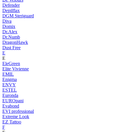
Defender
Depilflax
DGM Steriguard
Diva
Domix
Dr.Alex
Dr.Numb
DragonHawk
Dust Free
E
E
EleGreen
Elite Vivienne
EMIL
Enigma
ENVY
ESTEL
Euronda
EUROpani
Evabond
EVI professional
Extreme Look
EZ Tattoo
F