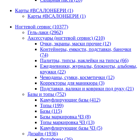
Карты #ВСАЛОНБЕРИ
(1)
Карты #ВСАЛОНБЕРИ
(1)
Ногтевой сервис
(10377)
Гель-лаки
(2962)
Аксессуары (ногтевой сервис)
(210)
Очки, экраны, маски прочие
(12)
Контейнеры, емкости, подставки, баночки
(74)
Палитры, типсы, наклейки на типсы
(66)
Ежедневники, журналы, блокноты, альбомы,
кружки
(22)
Чемоданы, сумки, косметички
(12)
Корректоры для маникюра
(3)
Подставки, валики и коврики под руку
(21)
Базы и топы
(752)
Камуфлирующие базы
(412)
Топы
(199)
Базы
(115)
Базы маркировка ЧЗ
(8)
Топы маркировка ЧЗ
(13)
Камуфлирующие базы ЧЗ
(5)
Дизайн
(1936)
Фотофоны
(26)