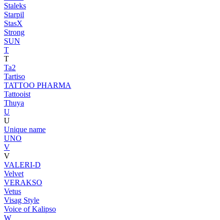
Staleks
Starpil
StasX
Strong
SUN
T
T
Ta2
Tartiso
TATTOO PHARMA
Tattooist
Thuya
U
U
Unique name
UNO
V
V
VALERI-D
Velvet
VERAKSO
Vetus
Visag Style
Voice of Kalipso
W