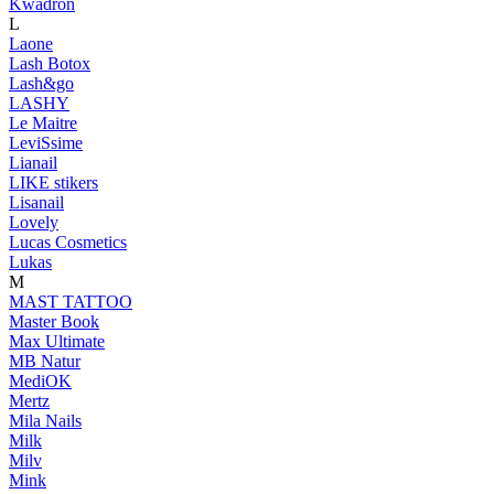
Kwadron
L
Laone
Lash Botox
Lash&go
LASHY
Le Maitre
LeviSsime
Lianail
LIKE stikers
Lisanail
Lovely
Lucas Cosmetics
Lukas
M
MAST TATTOO
Master Book
Max Ultimate
MB Natur
MediOK
Mertz
Mila Nails
Milk
Milv
Mink