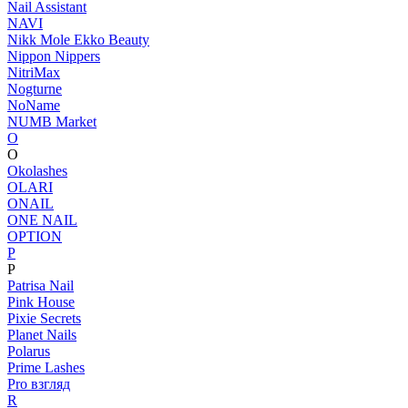
Nail Assistant
NAVI
Nikk Mole Ekko Beauty
Nippon Nippers
NitriMax
Nogturne
NoName
NUMB Market
O
O
Okolashes
OLARI
ONAIL
ONE NAIL
OPTION
P
P
Patrisa Nail
Pink House
Pixie Secrets
Planet Nails
Polarus
Prime Lashes
Pro взгляд
R