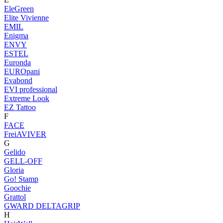
EleGreen
Elite Vivienne
EMIL
Enigma
ENVY
ESTEL
Euronda
EUROpani
Evabond
EVI professional
Extreme Look
EZ Tattoo
F
FACE
FreiAVIVER
G
Gelido
GELL-OFF
Gloria
Go! Stamp
Goochie
Grattol
GWARD DELTAGRIP
H