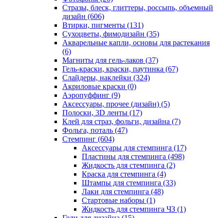
Стразы, блеск, глиттеры, россыпь, объемный
дизайн
(606)
Втирки, пигменты
(131)
Сухоцветы, фимодизайн
(35)
Акварельные капли, основы для растекания
(6)
Магниты для гель-лаков
(37)
Гель-краски, краски, паутинка
(67)
Слайдеры, наклейки
(324)
Акриловые краски
(0)
Аэропуффинг
(9)
Аксессуары, прочее (дизайн)
(5)
Полоски, 3D ленты
(17)
Клей для страз, фольги, дизайна
(7)
Фольга, поталь
(47)
Стемпинг
(604)
Аксессуары для стемпинга
(17)
Пластины для стемпинга
(498)
Жидкость для стемпинга
(2)
Краска для стемпинга
(4)
Штампы для стемпинга
(33)
Лаки для стемпинга
(48)
Стартовые наборы
(1)
Жидкость для стемпинга ЧЗ
(1)
Гели для дизайна
(15)