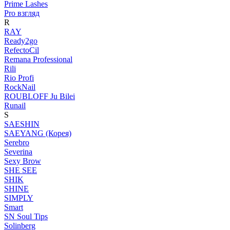
Prime Lashes
Pro взгляд
R
RAY
Ready2go
RefectoCil
Remana Professional
Rili
Rio Profi
RockNail
ROUBLOFF Ju Bilei
Runail
S
SAESHIN
SAEYANG (Корея)
Serebro
Severina
Sexy Brow
SHE SEE
SHIK
SHINE
SIMPLY
Smart
SN Soul Tips
Solinberg