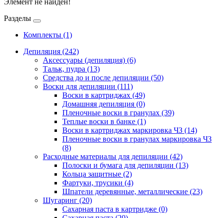
Элемент не найден!
Разделы
Комплекты
(1)
Депиляция
(242)
Аксессуары (депиляция)
(6)
Тальк, пудра
(13)
Средства до и после депиляции
(50)
Воски для депиляции
(111)
Воски в картриджах
(49)
Домашняя депиляция
(0)
Пленочные воски в гранулах
(39)
Теплые воски в банке
(1)
Воски в картриджах маркировка ЧЗ
(14)
Пленочные воски в гранулах маркировка ЧЗ
(8)
Расходные материалы для депиляции
(42)
Полоски и бумага для депиляции
(13)
Кольца защитные
(2)
Фартуки, трусики
(4)
Шпатели деревянные, металлические
(23)
Шугаринг
(20)
Сахарная паста в картридже
(0)
Сахарная паста
(20)