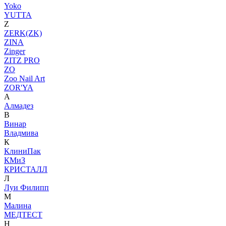
Yoko
YUTTA
Z
ZERK(ZK)
ZINA
Zinger
ZITZ PRO
ZO
Zoo Nail Art
ZOR'YA
А
Алмадез
В
Винар
Владмива
К
КлиниПак
КМиЗ
КРИСТАЛЛ
Л
Луи Филипп
М
Малина
МЕДТЕСТ
Н