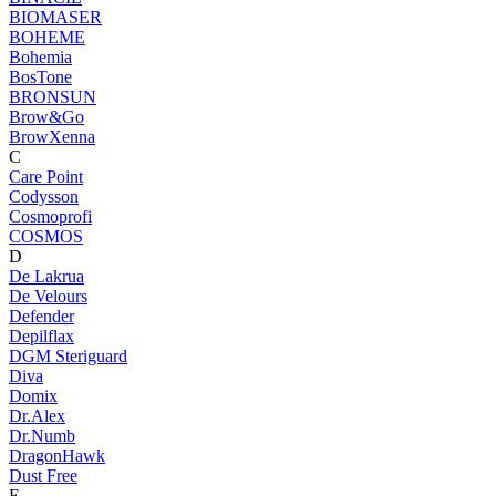
BIOMASER
BOHEME
Bohemia
BosTone
BRONSUN
Brow&Go
BrowXenna
C
Care Point
Codysson
Cosmoprofi
COSMOS
D
De Lakrua
De Velours
Defender
Depilflax
DGM Steriguard
Diva
Domix
Dr.Alex
Dr.Numb
DragonHawk
Dust Free
E