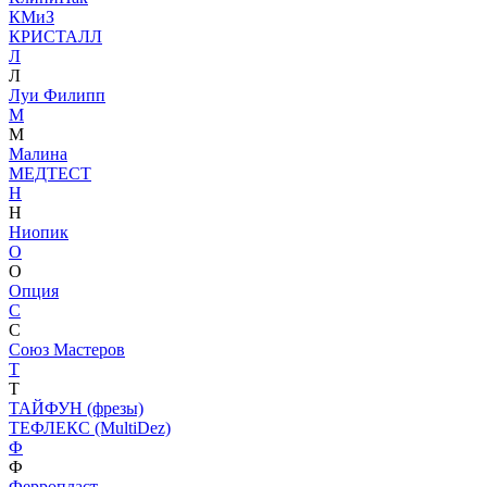
КМиЗ
КРИСТАЛЛ
Л
Л
Луи Филипп
М
М
Малина
МЕДТЕСТ
Н
Н
Ниопик
О
О
Опция
С
С
Союз Мастеров
Т
Т
ТАЙФУН (фрезы)
ТЕФЛЕКС (MultiDez)
Ф
Ф
Ферропласт