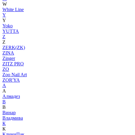
W
White Line
Y
Y
Yoko
YUTTA
Z
Z
ZERK(ZK)
ZINA
Zinger
ZITZ PRO
ZO
Zoo Nail Art
ZOR'YA
А
А
Алмадез
В
В
Винар
Владмива
К
К
КлиниПак