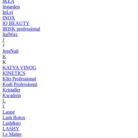
IKEA
Ingarden
InLei
INOX
IQ BEAUTY
IRISK professional
ItalWax
J
J
JessNail
K
K
KATYA VINOG
KINETICS
Klio Professional
Kodi Professional
Kristaller
Kwadron
L
L
Laone
Lash Botox
Lash&go
LASHY
Le Maitre