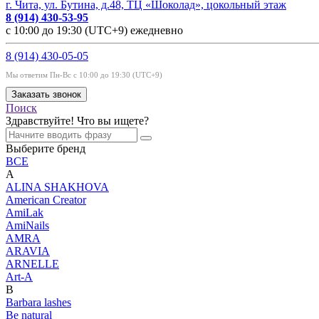
г. Чита, ул. Бутина, д.48, ТЦ «Шоколад», цокольный этаж
8 (914) 430-53-95
с 10:00 до 19:30 (UTC+9) ежедневно
8 (914) 430-05-05
Мы ответим Пн-Вс с 10:00 до 19:30 (UTC+9)
Заказать звонок
Поиск
Здравствуйте! Что вы ищете?
Выберите бренд
ВСЕ
A
ALINA SHAKHOVA
American Creator
AmiLak
AmiNails
AMRA
ARAVIA
ARNELLE
Art-A
B
Barbara lashes
Be natural