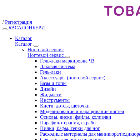
/
Регистрация
#ВСАЛОНБЕРИ
Каталог
Каталог
Ногтевой сервис
Ногтевой сервис
Гель-лаки маркировка ЧЗ
Лаковая система
Гель-лаки
Аксессуары (ногтевой сервис)
Базы и топы
Дизайн
Жидкости
Инструменты
Кисти, дотсы, щеточки
Моделирование и наращивание ногтей
Основы, диски, файлы, колпачки
Парафинотерапия, скрабы
Пилки, бафы, терки для ног
Расходные материалы для маникюра/педикюр
Средства для ног и педикюра