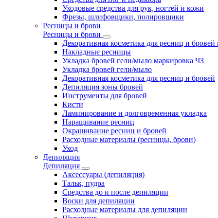
Уходовые средства для рук, ногтей и кожи
Фрезы, шлифовщики, полировщики
Ресницы и брови
Ресницы и брови
Декоративная косметика для ресниц и бровей
Накладные ресницы
Укладка бровей гели/мыло маркировка ЧЗ
Укладка бровей гели/мыло
Декоративная косметика для ресниц и бровей
Депиляция зоны бровей
Инструменты для бровей
Кисти
Ламинирование и долговременная укладка
Наращивание ресниц
Окрашивание ресниц и бровей
Расходные материалы (ресницы, брови)
Уход
Депиляция
Депиляция
Аксессуары (депиляция)
Тальк, пудра
Средства до и после депиляции
Воски для депиляции
Расходные материалы для депиляции