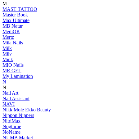
M
MAST TATTOO
Master Book
Max Ultimate
MB Natur
MediOK
Mertz
Mila Nails
Milk
Milv
Mink
MIO Nails
MR.GEL
My Lamination
N
N
Nail Art
Nail Assistant
NAVI
Nikk Mole Ekko Beauty
Nippon Nippers
NitriMax
Nogturne
NoName
NUMB Market