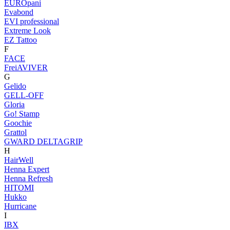
EUROpani
Evabond
EVI professional
Extreme Look
EZ Tattoo
F
FACE
FreiAVIVER
G
Gelido
GELL-OFF
Gloria
Go! Stamp
Goochie
Grattol
GWARD DELTAGRIP
H
HairWell
Henna Expert
Henna Refresh
HITOMI
Hukko
Hurricane
I
IBX