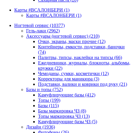
Карты #ВСАЛОНБЕРИ
(1)
Карты #ВСАЛОНБЕРИ
(1)
Ногтевой сервис
(10377)
Гель-лаки
(2962)
Аксессуары (ногтевой сервис)
(210)
Очки, экраны, маски прочие
(12)
Контейнеры, емкости, подставки, баночки
(74)
Палитры, типсы, наклейки на типсы
(66)
Ежедневники, журналы, блокноты, альбомы,
кружки
(22)
Чемоданы, сумки, косметички
(12)
Корректоры для маникюра
(3)
Подставки, валики и коврики под руку
(21)
Базы и топы
(752)
Камуфлирующие базы
(412)
Топы
(199)
Базы
(115)
Базы маркировка ЧЗ
(8)
Топы маркировка ЧЗ
(13)
Камуфлирующие базы ЧЗ
(5)
Дизайн
(1936)
Фотофоны
(26)