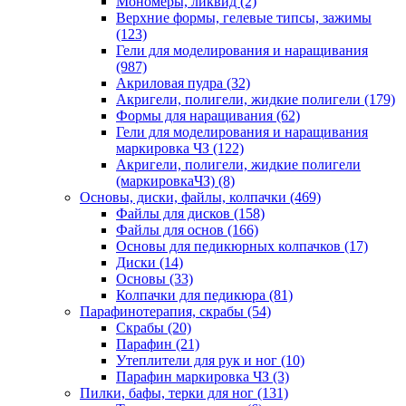
Мономеры, ликвид
(2)
Верхние формы, гелевые типсы, зажимы
(123)
Гели для моделирования и наращивания
(987)
Акриловая пудра
(32)
Акригели, полигели, жидкие полигели
(179)
Формы для наращивания
(62)
Гели для моделирования и наращивания
маркировка ЧЗ
(122)
Акригели, полигели, жидкие полигели
(маркировкаЧЗ)
(8)
Основы, диски, файлы, колпачки
(469)
Файлы для дисков
(158)
Файлы для основ
(166)
Основы для педикюрных колпачков
(17)
Диски
(14)
Основы
(33)
Колпачки для педикюра
(81)
Парафинотерапия, скрабы
(54)
Скрабы
(20)
Парафин
(21)
Утеплители для рук и ног
(10)
Парафин маркировка ЧЗ
(3)
Пилки, бафы, терки для ног
(131)