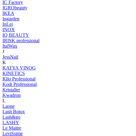
IC Factory
IGRObeauty
IKEA
Ingarden
InLei
INOX
IQ BEAUTY
IRISK professional
ItalWax
J
JessNail
K
KATYA VINOG
KINETICS
Klio Professional
Kodi Professional
Kristaller
Kwadron
L
Laone
Lash Botox
Lash&go
LASHY
Le Maitre
LeviSsime