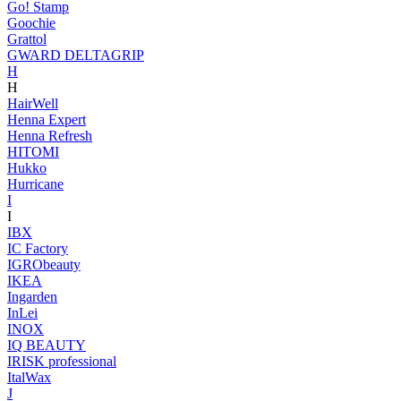
Go! Stamp
Goochie
Grattol
GWARD DELTAGRIP
H
H
HairWell
Henna Expert
Henna Refresh
HITOMI
Hukko
Hurricane
I
I
IBX
IC Factory
IGRObeauty
IKEA
Ingarden
InLei
INOX
IQ BEAUTY
IRISK professional
ItalWax
J