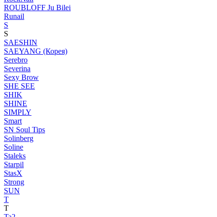
ROUBLOFF Ju Bilei
Runail
S
S
SAESHIN
SAEYANG (Корея)
Serebro
Severina
Sexy Brow
SHE SEE
SHIK
SHINE
SIMPLY
Smart
SN Soul Tips
Solinberg
Soline
Staleks
Starpil
StasX
Strong
SUN
T
T
Ta2