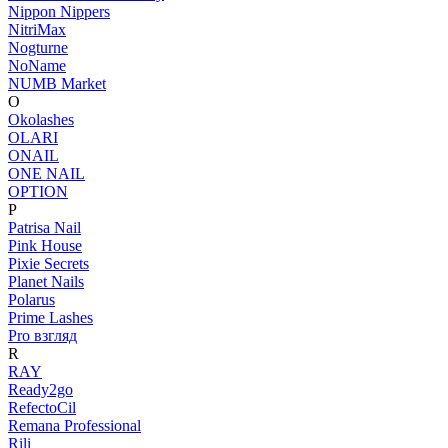
Nippon Nippers
NitriMax
Nogturne
NoName
NUMB Market
O
Okolashes
OLARI
ONAIL
ONE NAIL
OPTION
P
Patrisa Nail
Pink House
Pixie Secrets
Planet Nails
Polarus
Prime Lashes
Pro взгляд
R
RAY
Ready2go
RefectoCil
Remana Professional
Rili