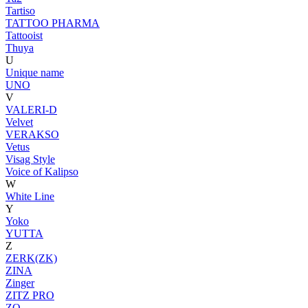
Tartiso
TATTOO PHARMA
Tattooist
Thuya
U
Unique name
UNO
V
VALERI-D
Velvet
VERAKSO
Vetus
Visag Style
Voice of Kalipso
W
White Line
Y
Yoko
YUTTA
Z
ZERK(ZK)
ZINA
Zinger
ZITZ PRO
ZO