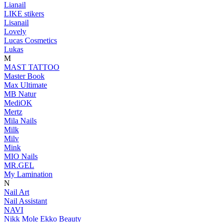
Lianail
LIKE stikers
Lisanail
Lovely
Lucas Cosmetics
Lukas
M
MAST TATTOO
Master Book
Max Ultimate
MB Natur
MediOK
Mertz
Mila Nails
Milk
Milv
Mink
MIO Nails
MR.GEL
My Lamination
N
Nail Art
Nail Assistant
NAVI
Nikk Mole Ekko Beauty