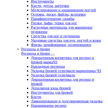
Инструменты
Кисти, дотсы, щеточки
Моделирование и наращивание ногтей
Основы, диски, файлы, колпачки
Парафинотерапия, скрабы
Пилки, бафы, терки для ног
Расходные материалы для маникюра/
педикюра
Средства для ног и педикюра
Уходовые средства для рук, ногтей и кожи
Фрезы, шлифовщики, полировщики
Ресницы и брови
Ресницы и брови
Декоративная косметика для ресниц и
бровей маркаЧЗ
Накладные ресницы
Укладка бровей гели/мыло маркировка ЧЗ
Укладка бровей гели/мыло
Декоративная косметика для ресниц и
бровей
Депиляция зоны бровей
Инструменты для бровей
Кисти
Ламинирование и долговременная укладка
Наращивание ресниц