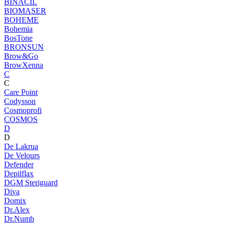
BINACIL
BIOMASER
BOHEME
Bohemia
BosTone
BRONSUN
Brow&Go
BrowXenna
C
C
Care Point
Codysson
Cosmoprofi
COSMOS
D
D
De Lakrua
De Velours
Defender
Depilflax
DGM Steriguard
Diva
Domix
Dr.Alex
Dr.Numb