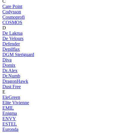
C
Care Point
Codysson
Cosmoprofi
COSMOS
D
De Lakrua
De Velours
Defender
Depilflax
DGM Steriguard
Diva
Domix
Dr.Alex
Dr.Numb
DragonHawk
Dust Free
E
EleGreen
Elite Vivienne
EMIL
Enigma
ENVY
ESTEL
Euronda