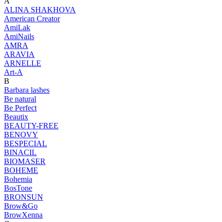
A
ALINA SHAKHOVA
American Creator
AmiLak
AmiNails
AMRA
ARAVIA
ARNELLE
Art-A
B
Barbara lashes
Be natural
Be Perfect
Beautix
BEAUTY-FREE
BENOVY
BESPECIAL
BINACIL
BIOMASER
BOHEME
Bohemia
BosTone
BRONSUN
Brow&Go
BrowXenna