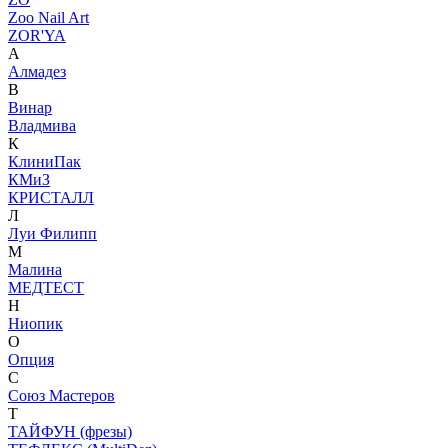
Zoo Nail Art
ZOR'YA
А
Алмадез
В
Винар
Владмива
К
КлиниПак
КМиЗ
КРИСТАЛЛ
Л
Луи Филипп
М
Малина
МЕДТЕСТ
Н
Ниопик
О
Опция
С
Союз Мастеров
Т
ТАЙФУН (фрезы)