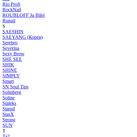
Rio Profi
RockNail
ROUBLOFF Ju Bilei
Runail
S
SAESHIN
SAEYANG (Корея)
Serebro
Severina
Sexy Brow
SHE SEE
SHIK
SHINE
SIMPLY
Smart
SN Soul Tips
Solinberg
Soline
Staleks
Starpil
StasX
Strong
SUN
T
Ta2