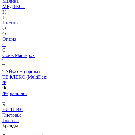
Малина
МЕДТЕСТ
Н
Н
Ниопик
О
О
Опция
С
С
Союз Мастеров
Т
Т
ТАЙФУН (фрезы)
ТЕФЛЕКС (MultiDez)
Ф
Ф
Ферропласт
Ч
Ч
ЧИЛПИЛ
Чистовье
Главная
Бренды