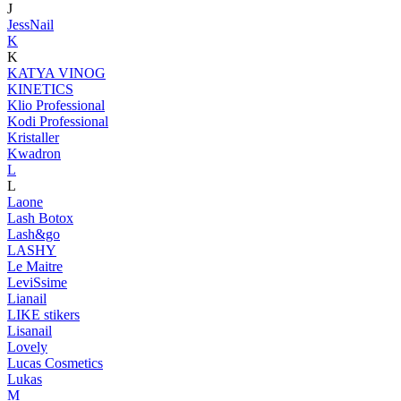
J
JessNail
K
K
KATYA VINOG
KINETICS
Klio Professional
Kodi Professional
Kristaller
Kwadron
L
L
Laone
Lash Botox
Lash&go
LASHY
Le Maitre
LeviSsime
Lianail
LIKE stikers
Lisanail
Lovely
Lucas Cosmetics
Lukas
M