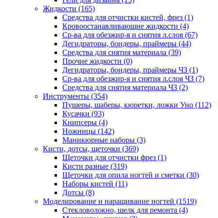
Жидкости
(165)
Средства для отчистки кистей, фрез
(1)
Кровоостанавливающие жидкости
(4)
Ср-ва для обезжир-я и снятия л.слоя
(67)
Дегидраторы, бондеры, праймеры
(44)
Средства для снятия материала
(39)
Прочие жидкости
(0)
Дегидраторы, бондеры, праймеры ЧЗ
(1)
Ср-ва для обезжир-я и снятия л.слоя ЧЗ
(7)
Средства для снятия материала ЧЗ
(2)
Инструменты
(354)
Пушеры, шаберы, кюретки, ложки Уно
(112)
Кусачки
(93)
Книпсеры
(4)
Ножницы
(142)
Маникюрные наборы
(3)
Кисти, дотсы, щеточки
(369)
Щеточки для отчистки фрез
(1)
Кисти разные
(319)
Щеточки для опила ногтей и сметки
(30)
Наборы кистей
(11)
Дотсы
(8)
Моделирование и наращивание ногтей
(1519)
Стекловолокно, шелк для ремонта
(4)