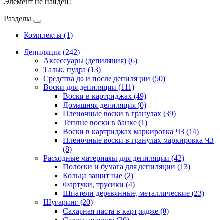
Элемент не найден!
Разделы
Комплекты
(1)
Депиляция
(242)
Аксессуары (депиляция)
(6)
Тальк, пудра
(13)
Средства до и после депиляции
(50)
Воски для депиляции
(111)
Воски в картриджах
(49)
Домашняя депиляция
(0)
Пленочные воски в гранулах
(39)
Теплые воски в банке
(1)
Воски в картриджах маркировка ЧЗ
(14)
Пленочные воски в гранулах маркировка ЧЗ
(8)
Расходные материалы для депиляции
(42)
Полоски и бумага для депиляции
(13)
Кольца защитные
(2)
Фартуки, трусики
(4)
Шпатели деревянные, металлические
(23)
Шугаринг
(20)
Сахарная паста в картридже
(0)
Сахарная паста
(20)