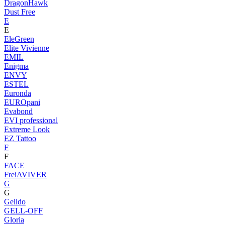
DragonHawk
Dust Free
E
E
EleGreen
Elite Vivienne
EMIL
Enigma
ENVY
ESTEL
Euronda
EUROpani
Evabond
EVI professional
Extreme Look
EZ Tattoo
F
F
FACE
FreiAVIVER
G
G
Gelido
GELL-OFF
Gloria