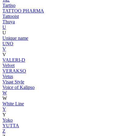
Tartiso
TATTOO PHARMA
Tattooist
Thuya
U
U
Unique name
UNO
V
V
VALERI-D
Velvet
VERAKSO
Vetus
Visag Style
Voice of Kalipso
W
W
White Line
Y
Y
Yoko
YUTTA
Z