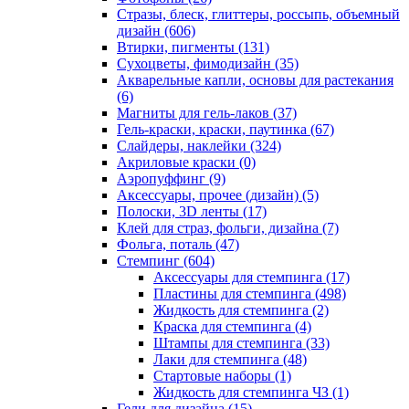
Стразы, блеск, глиттеры, россыпь, объемный
дизайн
(606)
Втирки, пигменты
(131)
Сухоцветы, фимодизайн
(35)
Акварельные капли, основы для растекания
(6)
Магниты для гель-лаков
(37)
Гель-краски, краски, паутинка
(67)
Слайдеры, наклейки
(324)
Акриловые краски
(0)
Аэропуффинг
(9)
Аксессуары, прочее (дизайн)
(5)
Полоски, 3D ленты
(17)
Клей для страз, фольги, дизайна
(7)
Фольга, поталь
(47)
Стемпинг
(604)
Аксессуары для стемпинга
(17)
Пластины для стемпинга
(498)
Жидкость для стемпинга
(2)
Краска для стемпинга
(4)
Штампы для стемпинга
(33)
Лаки для стемпинга
(48)
Стартовые наборы
(1)
Жидкость для стемпинга ЧЗ
(1)
Гели для дизайна
(15)