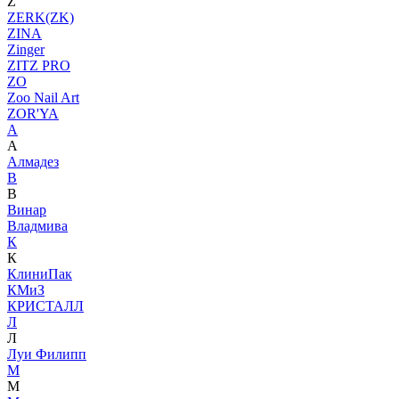
Z
ZERK(ZK)
ZINA
Zinger
ZITZ PRO
ZO
Zoo Nail Art
ZOR'YA
А
А
Алмадез
В
В
Винар
Владмива
К
К
КлиниПак
КМиЗ
КРИСТАЛЛ
Л
Л
Луи Филипп
М
М