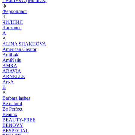
ТЕФЛЕКС (MultiDez)
Ф
Ферропласт
Ч
ЧИЛПИЛ
Чистовье
A
A
ALINA SHAKHOVA
American Creator
AmiLak
AmiNails
AMRA
ARAVIA
ARNELLE
Art-A
B
B
Barbara lashes
Be natural
Be Perfect
Beautix
BEAUTY-FREE
BENOVY
BESPECIAL