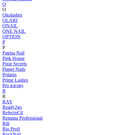
O
O
Okolashes
OLARI
ONAIL
ONE NAIL
OPTION
P
P
Patrisa Nail
Pink House
Pixie Secrets
Planet Nails
Polarus
Prime Lashes
Pro взгляд
R
R
RAY
Ready2go
RefectoCil
Remana Professional
Rili
Rio Profi
RockNail