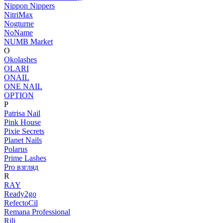
Nippon Nippers
NitriMax
Nogturne
NoName
NUMB Market
O
Okolashes
OLARI
ONAIL
ONE NAIL
OPTION
P
Patrisa Nail
Pink House
Pixie Secrets
Planet Nails
Polarus
Prime Lashes
Pro взгляд
R
RAY
Ready2go
RefectoCil
Remana Professional
Rili