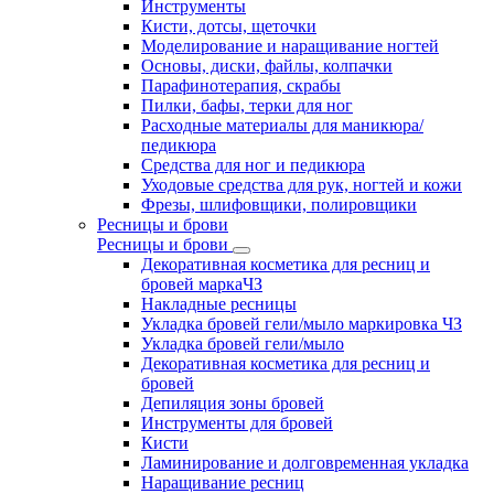
Инструменты
Кисти, дотсы, щеточки
Моделирование и наращивание ногтей
Основы, диски, файлы, колпачки
Парафинотерапия, скрабы
Пилки, бафы, терки для ног
Расходные материалы для маникюра/
педикюра
Средства для ног и педикюра
Уходовые средства для рук, ногтей и кожи
Фрезы, шлифовщики, полировщики
Ресницы и брови
Ресницы и брови
Декоративная косметика для ресниц и
бровей маркаЧЗ
Накладные ресницы
Укладка бровей гели/мыло маркировка ЧЗ
Укладка бровей гели/мыло
Декоративная косметика для ресниц и
бровей
Депиляция зоны бровей
Инструменты для бровей
Кисти
Ламинирование и долговременная укладка
Наращивание ресниц