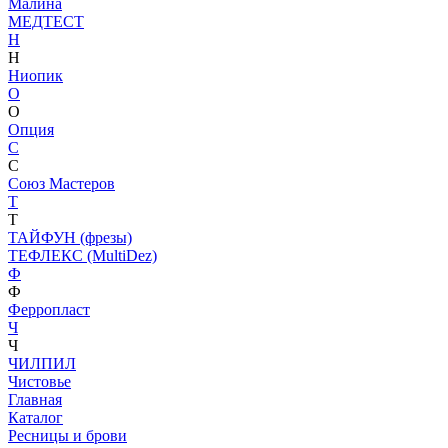
Малина
МЕДТЕСТ
Н
Н
Ниопик
О
О
Опция
С
С
Союз Мастеров
Т
Т
ТАЙФУН (фрезы)
ТЕФЛЕКС (MultiDez)
Ф
Ф
Ферропласт
Ч
Ч
ЧИЛПИЛ
Чистовье
Главная
Каталог
Ресницы и брови