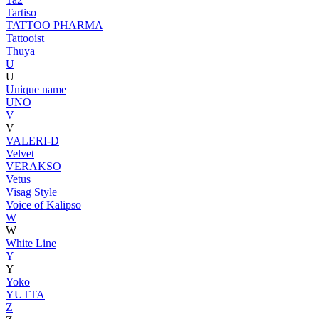
Tartiso
TATTOO PHARMA
Tattooist
Thuya
U
U
Unique name
UNO
V
V
VALERI-D
Velvet
VERAKSO
Vetus
Visag Style
Voice of Kalipso
W
W
White Line
Y
Y
Yoko
YUTTA
Z