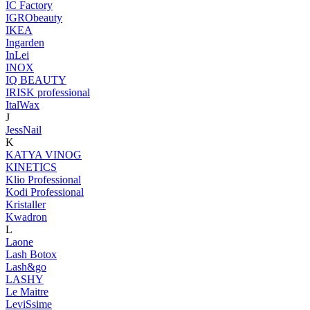
IC Factory
IGRObeauty
IKEA
Ingarden
InLei
INOX
IQ BEAUTY
IRISK professional
ItalWax
J
JessNail
K
KATYA VINOG
KINETICS
Klio Professional
Kodi Professional
Kristaller
Kwadron
L
Laone
Lash Botox
Lash&go
LASHY
Le Maitre
LeviSsime