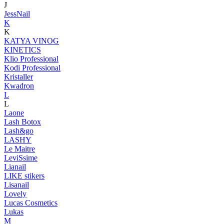
J
JessNail
K
K
KATYA VINOG
KINETICS
Klio Professional
Kodi Professional
Kristaller
Kwadron
L
L
Laone
Lash Botox
Lash&go
LASHY
Le Maitre
LeviSsime
Lianail
LIKE stikers
Lisanail
Lovely
Lucas Cosmetics
Lukas
M