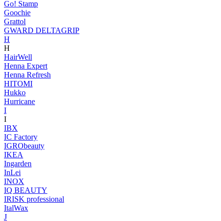
Go! Stamp
Goochie
Grattol
GWARD DELTAGRIP
H
H
HairWell
Henna Expert
Henna Refresh
HITOMI
Hukko
Hurricane
I
I
IBX
IC Factory
IGRObeauty
IKEA
Ingarden
InLei
INOX
IQ BEAUTY
IRISK professional
ItalWax
J