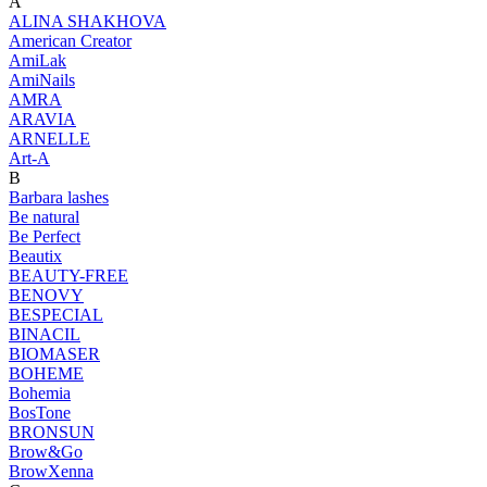
A
ALINA SHAKHOVA
American Creator
AmiLak
AmiNails
AMRA
ARAVIA
ARNELLE
Art-A
B
Barbara lashes
Be natural
Be Perfect
Beautix
BEAUTY-FREE
BENOVY
BESPECIAL
BINACIL
BIOMASER
BOHEME
Bohemia
BosTone
BRONSUN
Brow&Go
BrowXenna