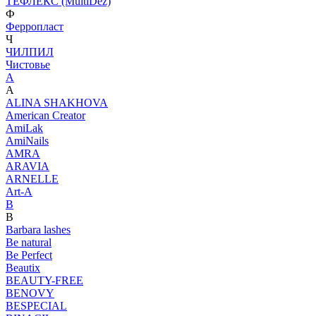
ТЕФЛЕКС (MultiDez)
Ф
Ферропласт
Ч
ЧИЛПИЛ
Чистовье
A
A
ALINA SHAKHOVA
American Creator
AmiLak
AmiNails
AMRA
ARAVIA
ARNELLE
Art-A
B
B
Barbara lashes
Be natural
Be Perfect
Beautix
BEAUTY-FREE
BENOVY
BESPECIAL