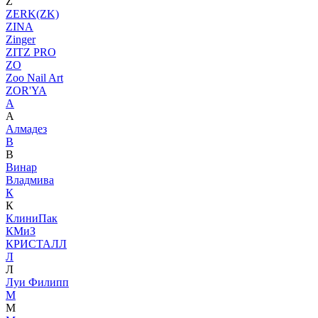
Z
ZERK(ZK)
ZINA
Zinger
ZITZ PRO
ZO
Zoo Nail Art
ZOR'YA
А
А
Алмадез
В
В
Винар
Владмива
К
К
КлиниПак
КМиЗ
КРИСТАЛЛ
Л
Л
Луи Филипп
М
М