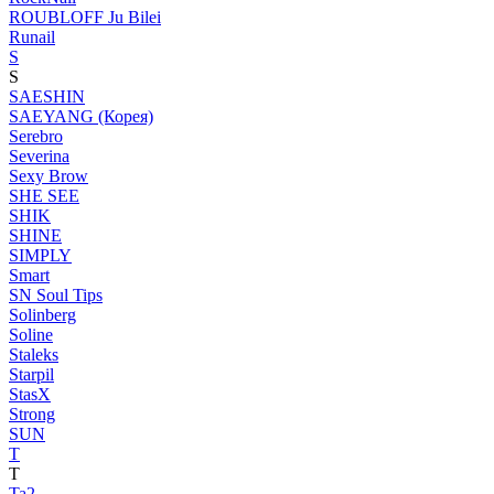
ROUBLOFF Ju Bilei
Runail
S
S
SAESHIN
SAEYANG (Корея)
Serebro
Severina
Sexy Brow
SHE SEE
SHIK
SHINE
SIMPLY
Smart
SN Soul Tips
Solinberg
Soline
Staleks
Starpil
StasX
Strong
SUN
T
T
Ta2