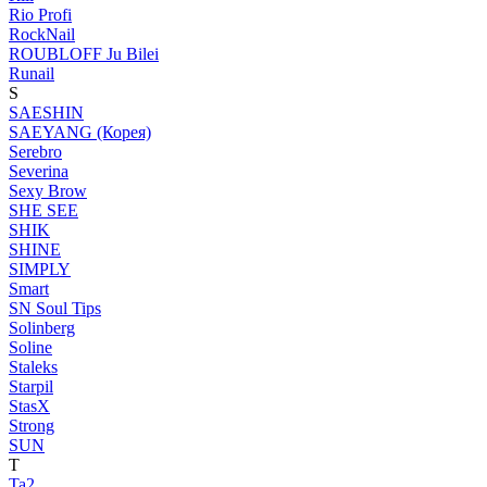
Rio Profi
RockNail
ROUBLOFF Ju Bilei
Runail
S
SAESHIN
SAEYANG (Корея)
Serebro
Severina
Sexy Brow
SHE SEE
SHIK
SHINE
SIMPLY
Smart
SN Soul Tips
Solinberg
Soline
Staleks
Starpil
StasX
Strong
SUN
T
Ta2