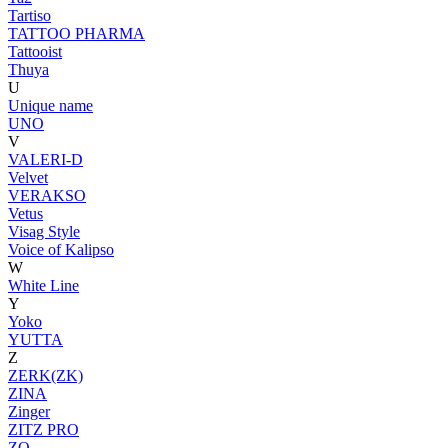
Tartiso
TATTOO PHARMA
Tattooist
Thuya
U
Unique name
UNO
V
VALERI-D
Velvet
VERAKSO
Vetus
Visag Style
Voice of Kalipso
W
White Line
Y
Yoko
YUTTA
Z
ZERK(ZK)
ZINA
Zinger
ZITZ PRO
ZO