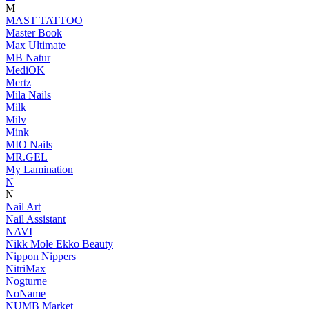
M
MAST TATTOO
Master Book
Max Ultimate
MB Natur
MediOK
Mertz
Mila Nails
Milk
Milv
Mink
MIO Nails
MR.GEL
My Lamination
N
N
Nail Art
Nail Assistant
NAVI
Nikk Mole Ekko Beauty
Nippon Nippers
NitriMax
Nogturne
NoName
NUMB Market