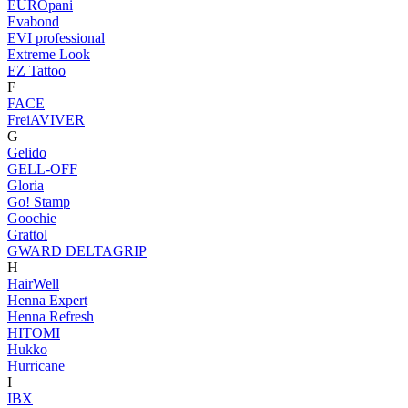
EUROpani
Evabond
EVI professional
Extreme Look
EZ Tattoo
F
FACE
FreiAVIVER
G
Gelido
GELL-OFF
Gloria
Go! Stamp
Goochie
Grattol
GWARD DELTAGRIP
H
HairWell
Henna Expert
Henna Refresh
HITOMI
Hukko
Hurricane
I
IBX