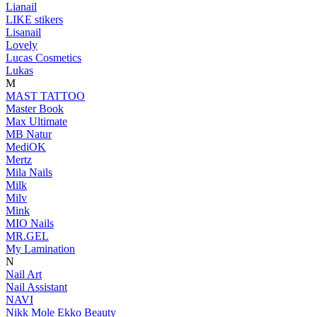
Lianail
LIKE stikers
Lisanail
Lovely
Lucas Cosmetics
Lukas
M
MAST TATTOO
Master Book
Max Ultimate
MB Natur
MediOK
Mertz
Mila Nails
Milk
Milv
Mink
MIO Nails
MR.GEL
My Lamination
N
Nail Art
Nail Assistant
NAVI
Nikk Mole Ekko Beauty