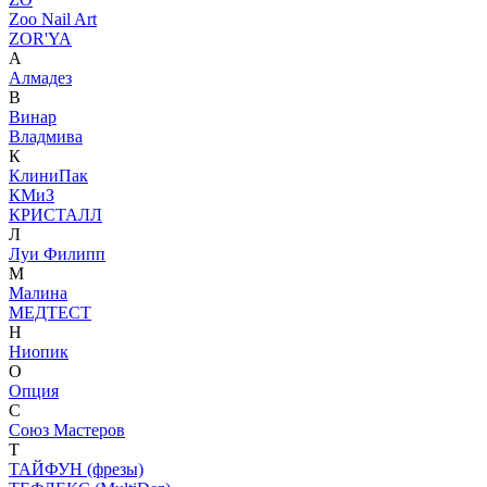
Zoo Nail Art
ZOR'YA
А
Алмадез
В
Винар
Владмива
К
КлиниПак
КМиЗ
КРИСТАЛЛ
Л
Луи Филипп
М
Малина
МЕДТЕСТ
Н
Ниопик
О
Опция
С
Союз Мастеров
Т
ТАЙФУН (фрезы)