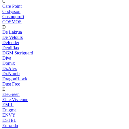
C
Care Point
Codysson
Cosmoprofi
COSMOS
D
De Lakrua
De Velours
Defender
Depilflax
DGM Steriguard
Diva
Domix
Dr.Alex
Dr.Numb
DragonHawk
Dust Free
E
EleGreen
Elite Vivienne
EMIL
Enigma
ENVY
ESTEL
Euronda