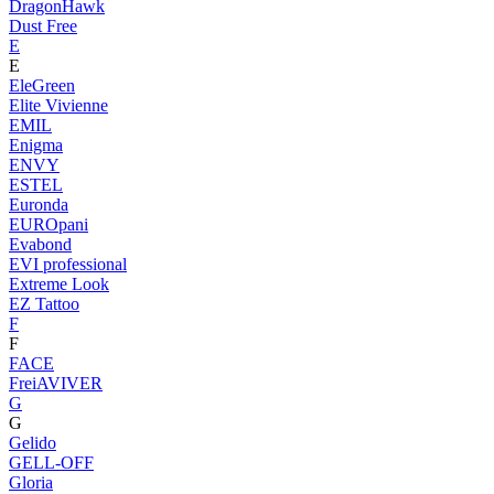
DragonHawk
Dust Free
E
E
EleGreen
Elite Vivienne
EMIL
Enigma
ENVY
ESTEL
Euronda
EUROpani
Evabond
EVI professional
Extreme Look
EZ Tattoo
F
F
FACE
FreiAVIVER
G
G
Gelido
GELL-OFF
Gloria