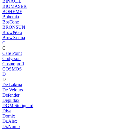
BINACIL
BIOMASER
BOHEME
Bohemia
BosTone
BRONSUN
Brow&Go
BrowXenna
C
C
Care Point
Codysson
Cosmoprofi
COSMOS
D
D
De Lakrua
De Velours
Defender
Depilflax
DGM Steriguard
Diva
Domix
Dr.Alex
Dr.Numb