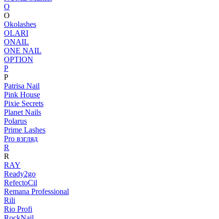
O
O
Okolashes
OLARI
ONAIL
ONE NAIL
OPTION
P
P
Patrisa Nail
Pink House
Pixie Secrets
Planet Nails
Polarus
Prime Lashes
Pro взгляд
R
R
RAY
Ready2go
RefectoCil
Remana Professional
Rili
Rio Profi
RockNail