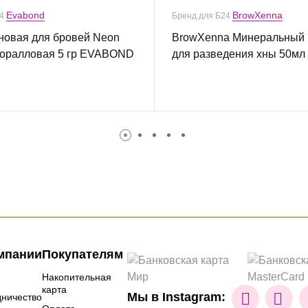
Evabond
BrowXenna
24
Бренд для Б24
новая для бровей Neon
BrowXenna Минеральный 
 Коралловая 5 гр EVABOND
для разведения хны 50мл
мпании
Покупателям
Накопительная
карта
Мы в Instagram:
дничество