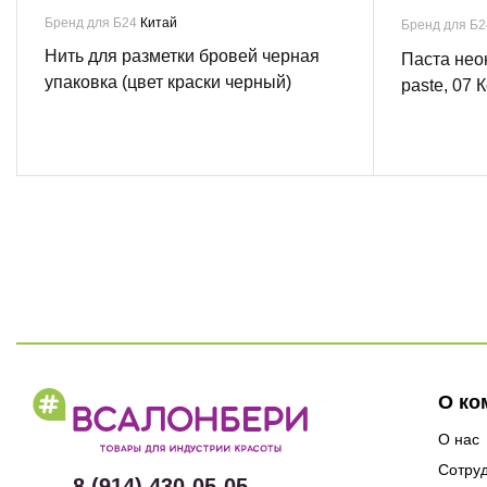
Бренд для Б24
Китай
Бренд для Б
Нить для разметки бровей черная
Паста нео
упаковка (цвет краски черный)
paste, 07
О ко
О нас
Сотру
8 (914) 430-05-05