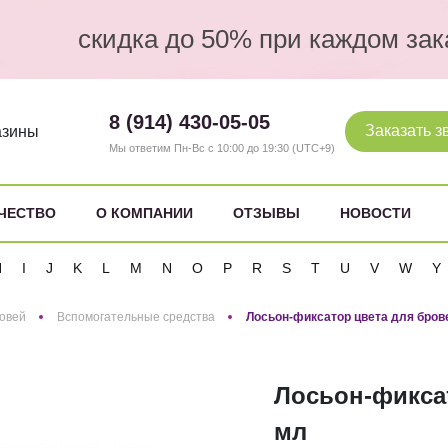
скидка до 50% при каждом зак
8 (914) 430-05-05
Заказать з
азины
Мы ответим Пн-Вс с 10:00 до 19:30 (UTC+9)
ЧЕСТВО
О КОМПАНИИ
ОТЗЫВЫ
НОВОСТИ
H
I
J
K
L
M
N
O
P
R
S
T
U
V
W
Y
овей
Вспомогательные средства
Лосьон-фиксатор цвета для бро
Лосьон-фикса
мл