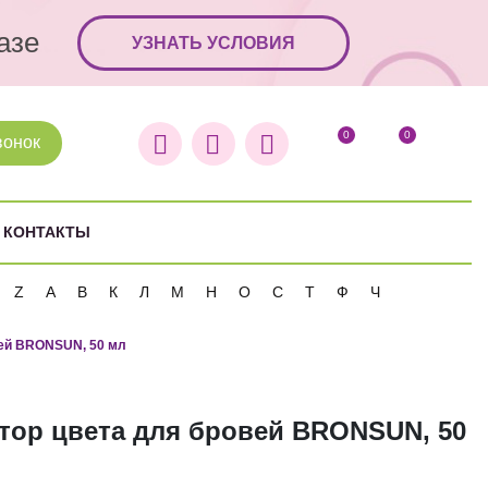
азе
УЗНАТЬ УСЛОВИЯ
0
0
вонок
КОНТАКТЫ
Z
А
В
К
Л
М
Н
О
С
Т
Ф
Ч
вей BRONSUN, 50 мл
тор цвета для бровей BRONSUN, 50