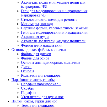
Акригели, полигели, жидкие полигели
(маркировкаЧЗ)
Гели для моделирования и наращивания
маркировка ЧЗ
Стекловолокно, шелк для ремонта
Мономеры, ликвид
Верхние формы, гелевые типсы, зажимы
Гели для моделирования и наращивания
Акриловая пудра
Акригели, полигели, жидкие полигели
Формы для наращивания
Основы, диски, файлы, колпачки
Файлы для дисков
Файлы для основ
Основы для педикюрных колпачков
Диски
Основы
Колпачки для педикюра
Парафинотерапия, скрабы
Парафин маркировка ЧЗ
Скрабы
Парафин
Утеплители для рук и ног
Пилки, бафы, терки для ног
Терки для педикюра