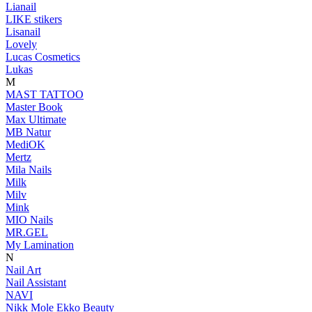
Lianail
LIKE stikers
Lisanail
Lovely
Lucas Cosmetics
Lukas
M
MAST TATTOO
Master Book
Max Ultimate
MB Natur
MediOK
Mertz
Mila Nails
Milk
Milv
Mink
MIO Nails
MR.GEL
My Lamination
N
Nail Art
Nail Assistant
NAVI
Nikk Mole Ekko Beauty