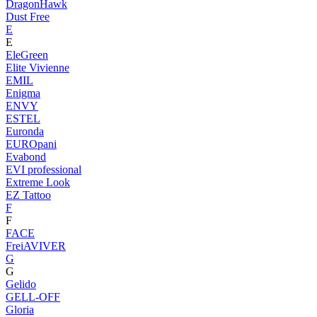
DragonHawk
Dust Free
E
E
EleGreen
Elite Vivienne
EMIL
Enigma
ENVY
ESTEL
Euronda
EUROpani
Evabond
EVI professional
Extreme Look
EZ Tattoo
F
F
FACE
FreiAVIVER
G
G
Gelido
GELL-OFF
Gloria