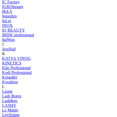
IC Factory
IGRObeauty
IKEA
Ingarden
InLei
INOX
IQ BEAUTY
IRISK professional
ItalWax
J
JessNail
K
KATYA VINOG
KINETICS
Klio Professional
Kodi Professional
Kristaller
Kwadron
L
Laone
Lash Botox
Lash&go
LASHY
Le Maitre
LeviSsime