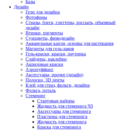
Базы
Дизайн
Гели для дизайна
Фотофоны
Стразы, блеск, глиттеры, россыпь, объемный
дизайн
Втирки, пигменты
Сухоцветы, фимодизайн
Акварельные капли, основы для растекания
Магниты для гель-лаков
Гель-краски, краски, паутинка
Слайдеры, наклейки
Акриловые краски
Аэропуффинг
Аксессуары, прочее (дизайн)
Полоски, 3D ленты
Клей для страз, фольги, дизайна
Фольга, поталь
Стемпинг
Стартовые наборы
Жидкость для стемпинга ЧЗ
Аксессуары для стемпинга
Пластины для стемпинга
Жидкость для стемпинга
Краска для стемпинга