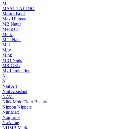
M
MAST TATTOO
Master Book
Max Ultimate
MB Natur
MediOK
Mertz
Mila Nails
Milk
Milv
Mink
MIO Nails
MR.GEL
My Lamination
N
N
Nail Art
Nail Assistant
NAVI
Nikk Mole Ekko Beauty
Nippon Nippers
NitriMax
Nogturne
NoName
NUMB Market