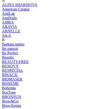
A
ALINA SHAKHOVA
American Creator
AmiLak
AmiNails
AMRA
ARAVIA
ARNELLE
Art-A
B
Barbara lashes
Be natural
Be Perfect
Beautix
BEAUTY-FREE
BENOVY
BESPECIAL
BINACIL
BIOMASER
BOHEME
Bohemia
BosTone
BRONSUN
Brow&Go
BrowXenna