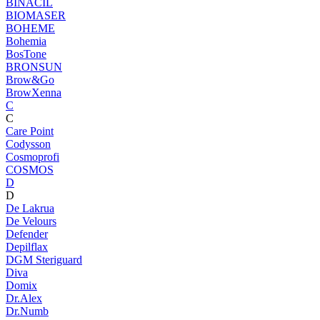
BINACIL
BIOMASER
BOHEME
Bohemia
BosTone
BRONSUN
Brow&Go
BrowXenna
C
C
Care Point
Codysson
Cosmoprofi
COSMOS
D
D
De Lakrua
De Velours
Defender
Depilflax
DGM Steriguard
Diva
Domix
Dr.Alex
Dr.Numb