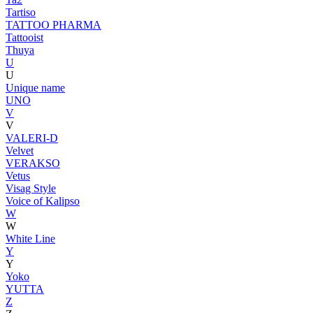
Tartiso
TATTOO PHARMA
Tattooist
Thuya
U
U
Unique name
UNO
V
V
VALERI-D
Velvet
VERAKSO
Vetus
Visag Style
Voice of Kalipso
W
W
White Line
Y
Y
Yoko
YUTTA
Z