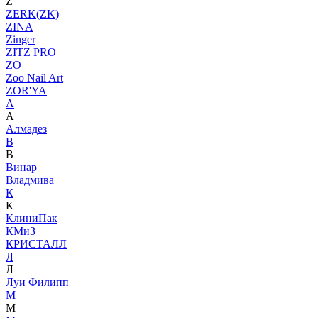
Z
ZERK(ZK)
ZINA
Zinger
ZITZ PRO
ZO
Zoo Nail Art
ZOR'YA
А
А
Алмадез
В
В
Винар
Владмива
К
К
КлиниПак
КМиЗ
КРИСТАЛЛ
Л
Л
Луи Филипп
М
М