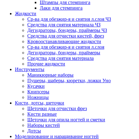
Штампы для стемпинга
Лаки для стемпинга
Жидкости
Ср-ва для обезжир-я и снятия л.слоя ЧЗ
Средства для снятия материала ЧЗ
Дегидраторы, бондеры, праймеры ЧЗ
Средства для отчистки кистей, фрез
Кровоостанавливающие жидкости
Ср-ва для обезжир-я и снятия л.слоя
Дегидраторы, бондеры, праймеры
Средства для снятия материала
Прочие жидкости
Инструменты
Маникюрные наборы
Пушеры, шаберы, кюретки, ложки Уно
Кусачки
Книпсеры
Ножницы
Кисти, дотсы, щеточки
Щеточки для отчистки фрез
Кисти разные
Щеточки для опила ногтей и сметки
Наборы кистей
Дотсы
Моделирование и наращивание ногтей