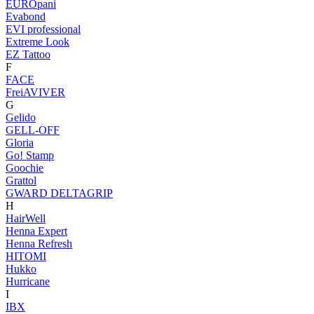
EUROpani
Evabond
EVI professional
Extreme Look
EZ Tattoo
F
FACE
FreiAVIVER
G
Gelido
GELL-OFF
Gloria
Go! Stamp
Goochie
Grattol
GWARD DELTAGRIP
H
HairWell
Henna Expert
Henna Refresh
HITOMI
Hukko
Hurricane
I
IBX