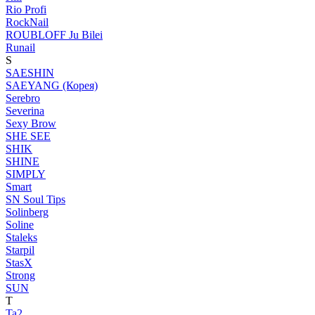
Rio Profi
RockNail
ROUBLOFF Ju Bilei
Runail
S
SAESHIN
SAEYANG (Корея)
Serebro
Severina
Sexy Brow
SHE SEE
SHIK
SHINE
SIMPLY
Smart
SN Soul Tips
Solinberg
Soline
Staleks
Starpil
StasX
Strong
SUN
T
Ta2