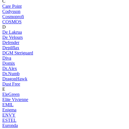
C
Care Point
Codysson
Cosmoprofi
COSMOS
D
De Lakrua
De Velours
Defender
Depilflax
DGM Steriguard
Diva
Domix
Dr.Alex
Dr.Numb
DragonHawk
Dust Free
E
EleGreen
Elite Vivienne
EMIL
Enigma
ENVY
ESTEL
Euronda