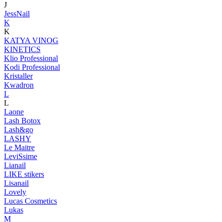
J
JessNail
K
K
KATYA VINOG
KINETICS
Klio Professional
Kodi Professional
Kristaller
Kwadron
L
L
Laone
Lash Botox
Lash&go
LASHY
Le Maitre
LeviSsime
Lianail
LIKE stikers
Lisanail
Lovely
Lucas Cosmetics
Lukas
M