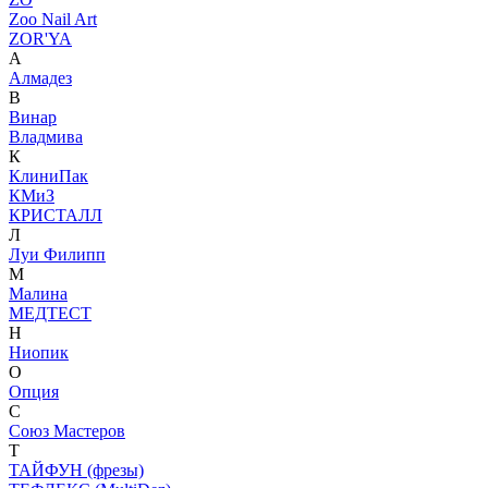
Zoo Nail Art
ZOR'YA
А
Алмадез
В
Винар
Владмива
К
КлиниПак
КМиЗ
КРИСТАЛЛ
Л
Луи Филипп
М
Малина
МЕДТЕСТ
Н
Ниопик
О
Опция
С
Союз Мастеров
Т
ТАЙФУН (фрезы)