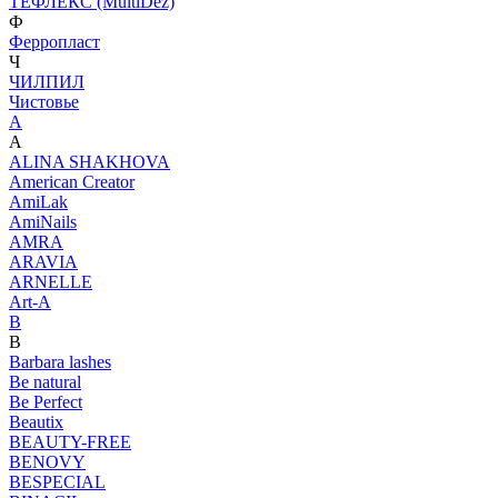
ТЕФЛЕКС (MultiDez)
Ф
Ферропласт
Ч
ЧИЛПИЛ
Чистовье
A
A
ALINA SHAKHOVA
American Creator
AmiLak
AmiNails
AMRA
ARAVIA
ARNELLE
Art-A
B
B
Barbara lashes
Be natural
Be Perfect
Beautix
BEAUTY-FREE
BENOVY
BESPECIAL