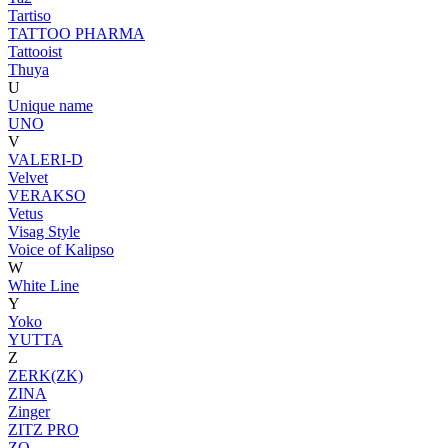
Tartiso
TATTOO PHARMA
Tattooist
Thuya
U
Unique name
UNO
V
VALERI-D
Velvet
VERAKSO
Vetus
Visag Style
Voice of Kalipso
W
White Line
Y
Yoko
YUTTA
Z
ZERK(ZK)
ZINA
Zinger
ZITZ PRO
ZO