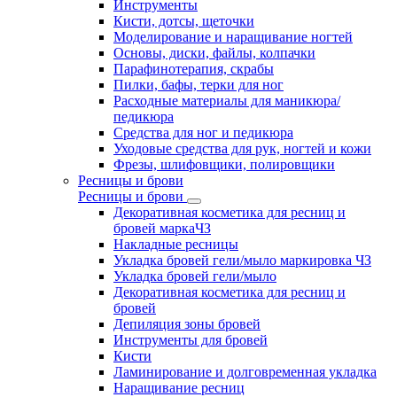
Инструменты
Кисти, дотсы, щеточки
Моделирование и наращивание ногтей
Основы, диски, файлы, колпачки
Парафинотерапия, скрабы
Пилки, бафы, терки для ног
Расходные материалы для маникюра/
педикюра
Средства для ног и педикюра
Уходовые средства для рук, ногтей и кожи
Фрезы, шлифовщики, полировщики
Ресницы и брови
Ресницы и брови
Декоративная косметика для ресниц и
бровей маркаЧЗ
Накладные ресницы
Укладка бровей гели/мыло маркировка ЧЗ
Укладка бровей гели/мыло
Декоративная косметика для ресниц и
бровей
Депиляция зоны бровей
Инструменты для бровей
Кисти
Ламинирование и долговременная укладка
Наращивание ресниц