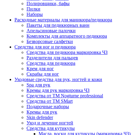
Полировщики, бафы
Пилки
Наборы
Расходные материалы для маникюра/педикюра
Пакеты для педикюрных ванн
Апельсиновые палочки
Комплекты для аппаратного педикюра
Безворсовые салфетки
Средства для ног и педикюра
Средства для педикюра маркировка ЧЗ
Разделители для пальцев
Средства для педикюра
Крем для ног
Скрабы для ног
Уходовые средства для рук, ногтей и кожи
Spa для рук
Кремы для рук маркировка ЧЗ
Средства от ТМ Nogturne professional
Средства от ТМ SMart
Подарочные наборы
Кремы для рук
Skin defender
Уход и лечение ногтей
Средства для кутикулы
Масла, воски для кутикулы (маркировка ЧЗ)