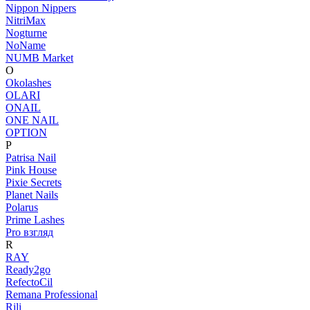
Nippon Nippers
NitriMax
Nogturne
NoName
NUMB Market
O
Okolashes
OLARI
ONAIL
ONE NAIL
OPTION
P
Patrisa Nail
Pink House
Pixie Secrets
Planet Nails
Polarus
Prime Lashes
Pro взгляд
R
RAY
Ready2go
RefectoCil
Remana Professional
Rili