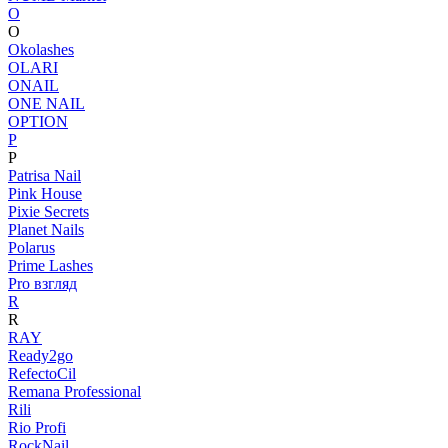
O
O
Okolashes
OLARI
ONAIL
ONE NAIL
OPTION
P
P
Patrisa Nail
Pink House
Pixie Secrets
Planet Nails
Polarus
Prime Lashes
Pro взгляд
R
R
RAY
Ready2go
RefectoCil
Remana Professional
Rili
Rio Profi
RockNail