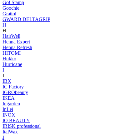
Go! Stamp
Goochie
Grattol
GWARD DELTAGRIP
H
H
HairWell
Henna Expert
Henna Refresh
HITOMI
Hukko
Hurricane
I
I
IBX
IC Factory
IGRObeauty
IKEA
Ingarden
InLei
INOX
IQ BEAUTY
IRISK professional
ItalWax
J