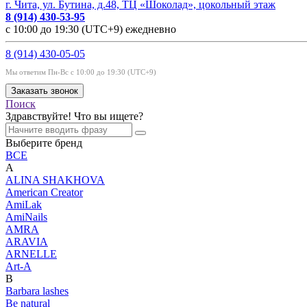
г. Чита, ул. Бутина, д.48, ТЦ «Шоколад», цокольный этаж
8 (914) 430-53-95
с 10:00 до 19:30 (UTC+9) ежедневно
8 (914) 430-05-05
Мы ответим Пн-Вс с 10:00 до 19:30 (UTC+9)
Заказать звонок
Поиск
Здравствуйте! Что вы ищете?
Выберите бренд
ВСЕ
A
ALINA SHAKHOVA
American Creator
AmiLak
AmiNails
AMRA
ARAVIA
ARNELLE
Art-A
B
Barbara lashes
Be natural