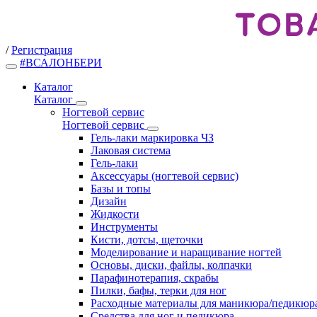
/
Регистрация
#ВСАЛОНБЕРИ
Каталог
Каталог
Ногтевой сервис
Ногтевой сервис
Гель-лаки маркировка ЧЗ
Лаковая система
Гель-лаки
Аксессуары (ногтевой сервис)
Базы и топы
Дизайн
Жидкости
Инструменты
Кисти, дотсы, щеточки
Моделирование и наращивание ногтей
Основы, диски, файлы, колпачки
Парафинотерапия, скрабы
Пилки, бафы, терки для ног
Расходные материалы для маникюра/педикюр
Средства для ног и педикюра