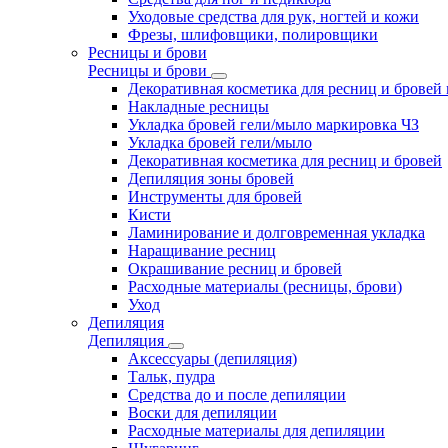
Уходовые средства для рук, ногтей и кожи
Фрезы, шлифовщики, полировщики
Ресницы и брови
Ресницы и брови
Декоративная косметика для ресниц и бровей
Накладные ресницы
Укладка бровей гели/мыло маркировка ЧЗ
Укладка бровей гели/мыло
Декоративная косметика для ресниц и бровей
Депиляция зоны бровей
Инструменты для бровей
Кисти
Ламинирование и долговременная укладка
Наращивание ресниц
Окрашивание ресниц и бровей
Расходные материалы (ресницы, брови)
Уход
Депиляция
Депиляция
Аксессуары (депиляция)
Тальк, пудра
Средства до и после депиляции
Воски для депиляции
Расходные материалы для депиляции