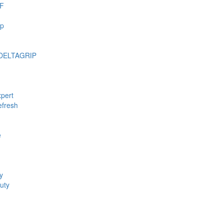
F
mp
DELTAGRIP
pert
fresh
e
y
uty