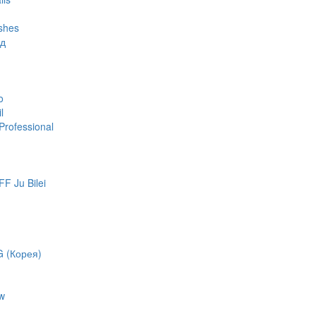
shes
яд
o
l
rofessional
 Ju Bilei
 (Корея)
w