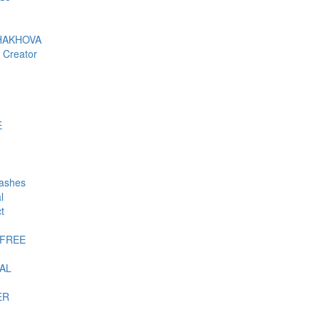
HAKHOVA
 Creator
E
lashes
l
t
-FREE
AL
ER