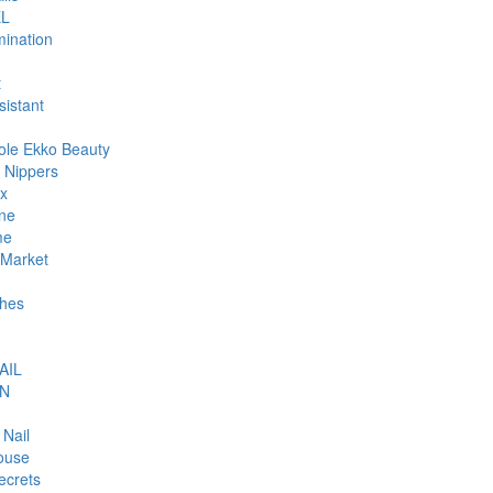
L
ination
t
sistant
ole Ekko Beauty
 Nippers
ax
ne
me
Market
hes
AIL
N
 Nail
ouse
ecrets