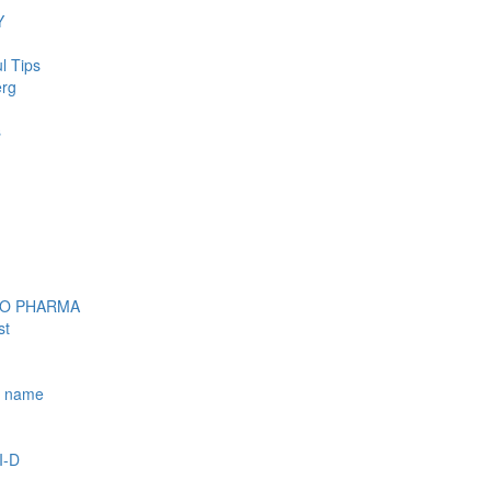
Y
l Tips
erg
s
OO PHARMA
st
e name
I-D