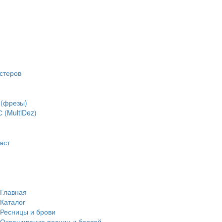
стеров
(фрезы)
(MultiDez)
аст
Главная
Каталог
Ресницы и брови
Окрашивание ресниц и бровей