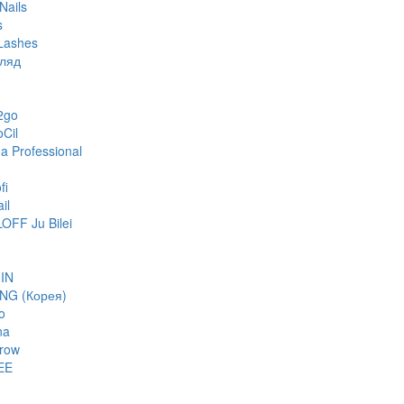
Nails
s
Lashes
гляд
2go
oCil
 Professional
fi
il
FF Ju Bilei
IN
NG (Корея)
o
na
row
EE