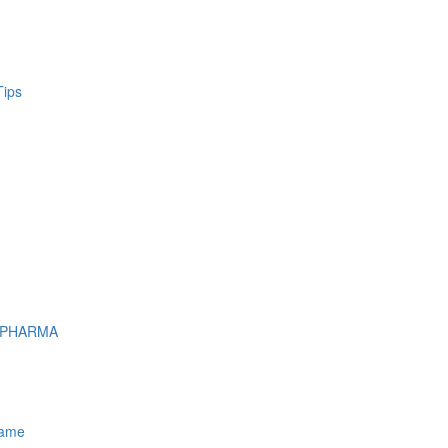
Tips
 PHARMA
name