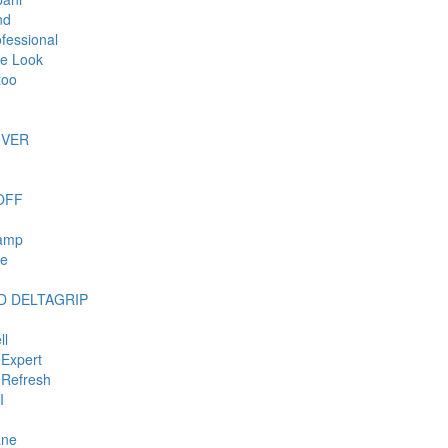
nd
ofessional
e Look
too
IVER
OFF
tamp
ie
 DELTAGRIP
ll
Expert
Refresh
I
ane