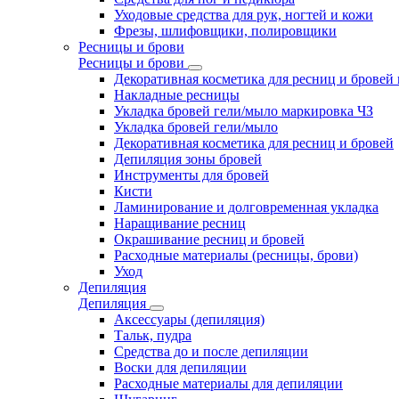
Уходовые средства для рук, ногтей и кожи
Фрезы, шлифовщики, полировщики
Ресницы и брови
Ресницы и брови
Декоративная косметика для ресниц и бровей
Накладные ресницы
Укладка бровей гели/мыло маркировка ЧЗ
Укладка бровей гели/мыло
Декоративная косметика для ресниц и бровей
Депиляция зоны бровей
Инструменты для бровей
Кисти
Ламинирование и долговременная укладка
Наращивание ресниц
Окрашивание ресниц и бровей
Расходные материалы (ресницы, брови)
Уход
Депиляция
Депиляция
Аксессуары (депиляция)
Тальк, пудра
Средства до и после депиляции
Воски для депиляции
Расходные материалы для депиляции