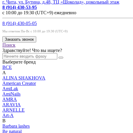
г. Чита, ул. Бутина, д.48, ТЦ «Шоколад», цокольный этаж
8 (914) 430-53-95
с 10:00 до 19:30 (UTC+9) ежедневно
8 (914) 430-05-05
Мы ответим Пн-Вс с 10:00 до 19:30 (UTC+9)
Заказать звонок
Поиск
Здравствуйте! Что вы ищете?
Выберите бренд
ВСЕ
A
ALINA SHAKHOVA
American Creator
AmiLak
AmiNails
AMRA
ARAVIA
ARNELLE
Art-A
B
Barbara lashes
Be natural