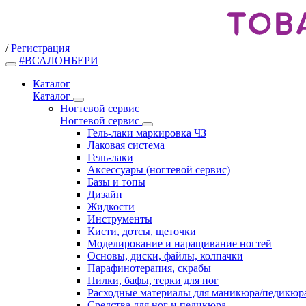
/
Регистрация
#ВСАЛОНБЕРИ
Каталог
Каталог
Ногтевой сервис
Ногтевой сервис
Гель-лаки маркировка ЧЗ
Лаковая система
Гель-лаки
Аксессуары (ногтевой сервис)
Базы и топы
Дизайн
Жидкости
Инструменты
Кисти, дотсы, щеточки
Моделирование и наращивание ногтей
Основы, диски, файлы, колпачки
Парафинотерапия, скрабы
Пилки, бафы, терки для ног
Расходные материалы для маникюра/педикюр
Средства для ног и педикюра