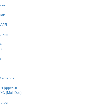
ива
Пак
ТАЛЛ
илипп
а
ЕСТ
к
Мастеров
Н (фрезы)
С (MultiDez)
пласт