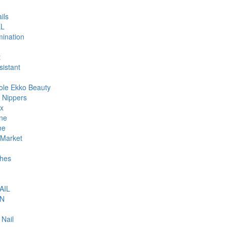
ils
L
ination
t
sistant
ole Ekko Beauty
 Nippers
ax
ne
me
Market
hes
AIL
N
 Nail