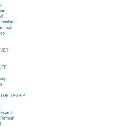
da
ani
nd
ofessional
e Look
too
IVER
OFF
tamp
ie
 DELTAGRIP
ll
Expert
Refresh
I