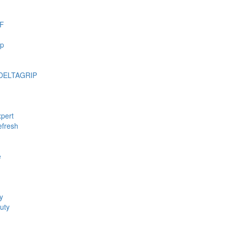
F
mp
DELTAGRIP
pert
fresh
e
y
uty