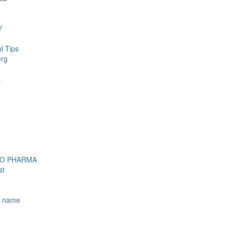
Y
l Tips
erg
s
OO PHARMA
st
e name