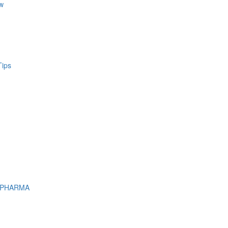
w
Tips
 PHARMA