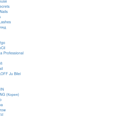
ouse
ecrets
Nails
s
Lashes
гляд
2go
oCil
 Professional
fi
il
FF Ju Bilei
IN
NG (Корея)
o
na
row
EE