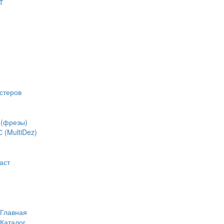
Т
стеров
(фрезы)
(MultiDez)
аст
Главная
Каталог