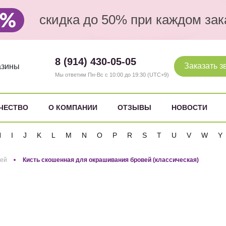
скидка до 50% при каждом зак
8 (914) 430-05-05
Заказать з
азины
Мы ответим Пн-Вс с 10:00 до 19:30 (UTC+9)
ЧЕСТВО
О КОМПАНИИ
ОТЗЫВЫ
НОВОСТИ
H
I
J
K
L
M
N
O
P
R
S
T
U
V
W
Y
вей
Кисть скошенная для окрашивания бровей (классическая)
Кисть скошен
(классическая