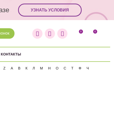
азе
УЗНАТЬ УСЛОВИЯ
0
0
вонок
КОНТАКТЫ
Z
А
В
К
Л
М
Н
О
С
Т
Ф
Ч
ная для окрашивания бровей
)