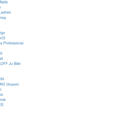
Nails
s
Lashes
гляд
2go
oCil
 Professional
fi
il
FF Ju Bilei
IN
NG (Корея)
o
na
row
EE