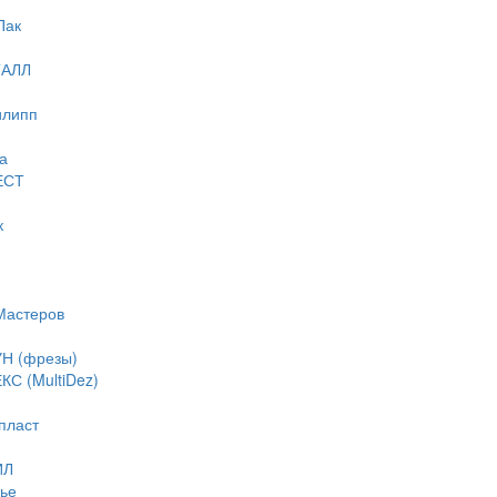
Пак
ТАЛЛ
илипп
а
ЕСТ
к
Мастеров
Н (фрезы)
С (MultiDez)
пласт
ИЛ
ье