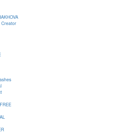
HAKHOVA
 Creator
E
lashes
l
t
-FREE
AL
ER