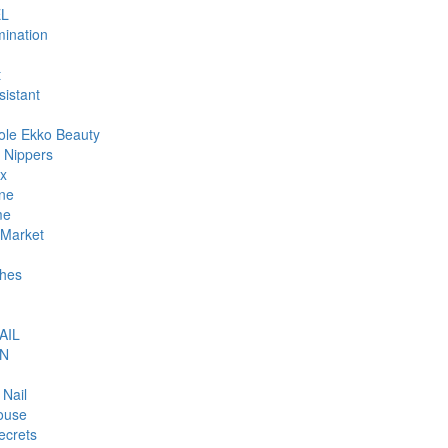
L
ination
t
sistant
ole Ekko Beauty
 Nippers
ax
ne
me
Market
hes
AIL
N
 Nail
ouse
ecrets