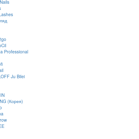
Nails
s
Lashes
гляд
2go
oCil
 Professional
fi
il
FF Ju Bilei
IN
NG (Корея)
o
na
row
EE