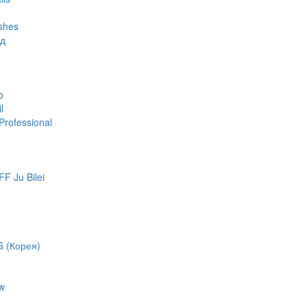
shes
яд
o
l
rofessional
 Ju Bilei
 (Корея)
w