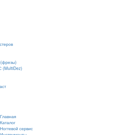
стеров
(фрезы)
(MultiDez)
аст
Главная
Каталог
Ногтевой сервис
Инструменты