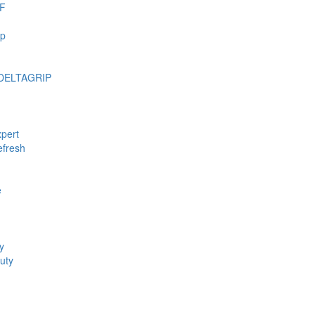
F
mp
DELTAGRIP
pert
fresh
e
y
uty