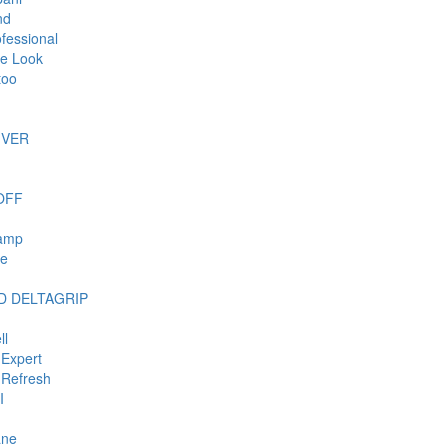
nd
ofessional
e Look
too
IVER
OFF
tamp
ie
 DELTAGRIP
ll
Expert
Refresh
I
ane