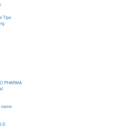
Y
l Tips
erg
s
OO PHARMA
st
e name
I-D