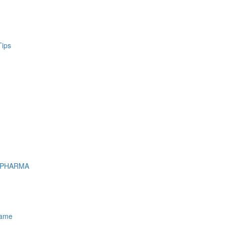
Tips
 PHARMA
name