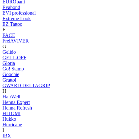
EUROpani
Evabond
EVI professional
Extreme Look
EZ Tattoo
F
FACE
FreiAVIVER
G
Gelido
GELL-OFF
Gloria
Go! Stamp
Goochie
Grattol
GWARD DELTAGRIP
H
HairWell
Henna Expert
Henna Refresh
HITOMI
Hukko
Hurricane
I
IBX