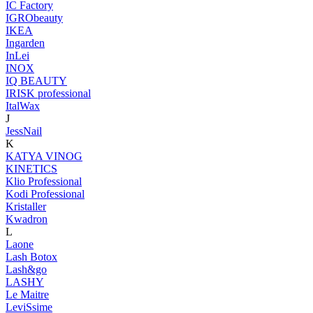
IC Factory
IGRObeauty
IKEA
Ingarden
InLei
INOX
IQ BEAUTY
IRISK professional
ItalWax
J
JessNail
K
KATYA VINOG
KINETICS
Klio Professional
Kodi Professional
Kristaller
Kwadron
L
Laone
Lash Botox
Lash&go
LASHY
Le Maitre
LeviSsime