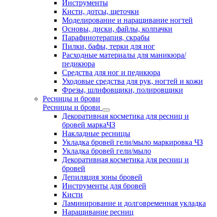
Инструменты
Кисти, дотсы, щеточки
Моделирование и наращивание ногтей
Основы, диски, файлы, колпачки
Парафинотерапия, скрабы
Пилки, бафы, терки для ног
Расходные материалы для маникюра/
педикюра
Средства для ног и педикюра
Уходовые средства для рук, ногтей и кожи
Фрезы, шлифовщики, полировщики
Ресницы и брови
Ресницы и брови
Декоративная косметика для ресниц и
бровей маркаЧЗ
Накладные ресницы
Укладка бровей гели/мыло маркировка ЧЗ
Укладка бровей гели/мыло
Декоративная косметика для ресниц и
бровей
Депиляция зоны бровей
Инструменты для бровей
Кисти
Ламинирование и долговременная укладка
Наращивание ресниц