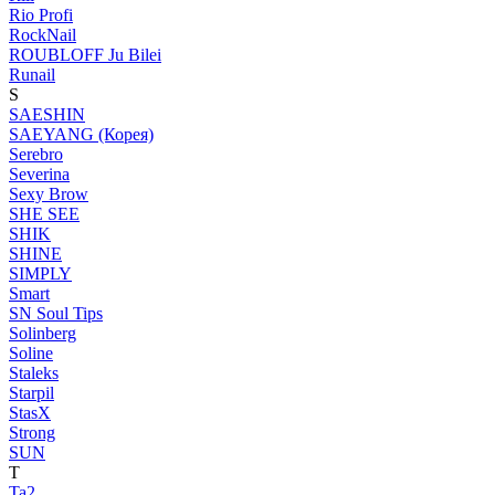
Rio Profi
RockNail
ROUBLOFF Ju Bilei
Runail
S
SAESHIN
SAEYANG (Корея)
Serebro
Severina
Sexy Brow
SHE SEE
SHIK
SHINE
SIMPLY
Smart
SN Soul Tips
Solinberg
Soline
Staleks
Starpil
StasX
Strong
SUN
T
Ta2