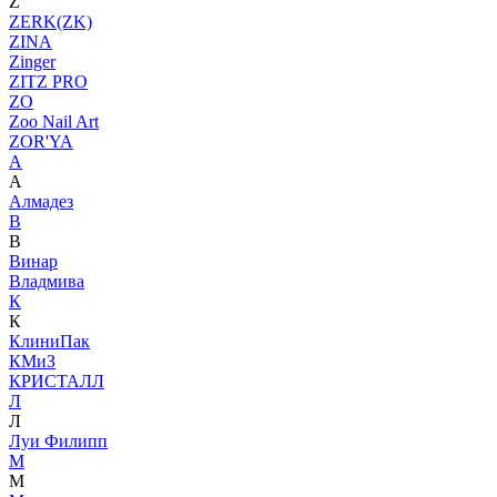
Z
ZERK(ZK)
ZINA
Zinger
ZITZ PRO
ZO
Zoo Nail Art
ZOR'YA
А
А
Алмадез
В
В
Винар
Владмива
К
К
КлиниПак
КМиЗ
КРИСТАЛЛ
Л
Л
Луи Филипп
М
М