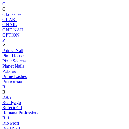
O
O
Okolashes
OLARI
ONAIL
ONE NAIL
OPTION
P
P
Patrisa Nail
Pink House
Pixie Secrets
Planet Nails
Polarus
Prime Lashes
Pro взгляд
R
R
RAY
Ready2go
RefectoCil
Remana Professional
Rili
Rio Profi
RockNail