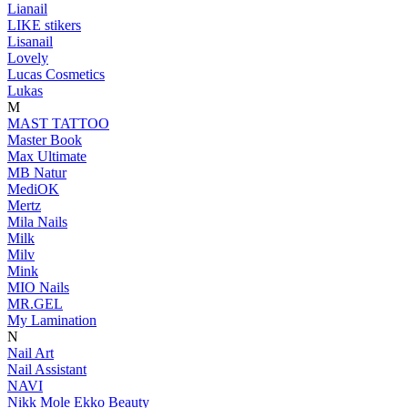
Lianail
LIKE stikers
Lisanail
Lovely
Lucas Cosmetics
Lukas
M
MAST TATTOO
Master Book
Max Ultimate
MB Natur
MediOK
Mertz
Mila Nails
Milk
Milv
Mink
MIO Nails
MR.GEL
My Lamination
N
Nail Art
Nail Assistant
NAVI
Nikk Mole Ekko Beauty