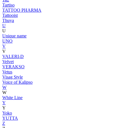
Tartiso
TATTOO PHARMA
Tattooist
Thuya
U
U
Unique name
UNO
V
V
VALERI-D
Velvet
VERAKSO
Vetus
Visag Style
Voice of Kalipso
W
W
White Line
Y
Y
Yoko
YUTTA
Z