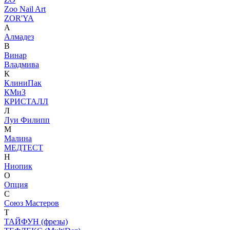
Zoo Nail Art
ZOR'YA
А
Алмадез
В
Винар
Владмива
К
КлиниПак
КМиЗ
КРИСТАЛЛ
Л
Луи Филипп
М
Малина
МЕДТЕСТ
Н
Ниопик
О
Опция
С
Союз Мастеров
Т
ТАЙФУН (фрезы)