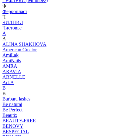
ТЕФЛЕКС (MultiDez)
Ф
Ферропласт
Ч
ЧИЛПИЛ
Чистовье
A
A
ALINA SHAKHOVA
American Creator
AmiLak
AmiNails
AMRA
ARAVIA
ARNELLE
Art-A
B
B
Barbara lashes
Be natural
Be Perfect
Beautix
BEAUTY-FREE
BENOVY
BESPECIAL