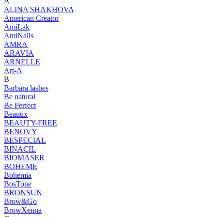
A
ALINA SHAKHOVA
American Creator
AmiLak
AmiNails
AMRA
ARAVIA
ARNELLE
Art-A
B
Barbara lashes
Be natural
Be Perfect
Beautix
BEAUTY-FREE
BENOVY
BESPECIAL
BINACIL
BIOMASER
BOHEME
Bohemia
BosTone
BRONSUN
Brow&Go
BrowXenna