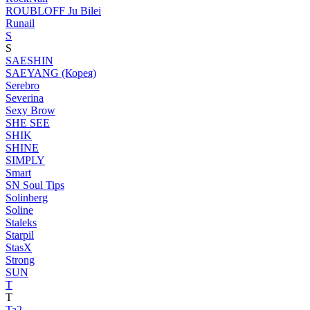
ROUBLOFF Ju Bilei
Runail
S
S
SAESHIN
SAEYANG (Корея)
Serebro
Severina
Sexy Brow
SHE SEE
SHIK
SHINE
SIMPLY
Smart
SN Soul Tips
Solinberg
Soline
Staleks
Starpil
StasX
Strong
SUN
T
T
Ta2