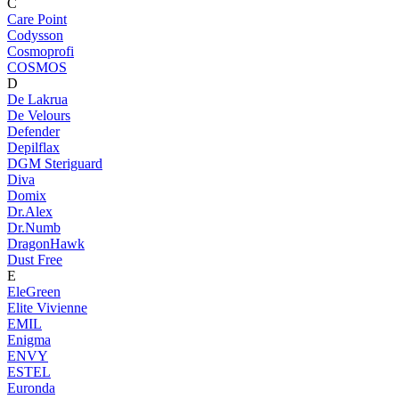
C
Care Point
Codysson
Cosmoprofi
COSMOS
D
De Lakrua
De Velours
Defender
Depilflax
DGM Steriguard
Diva
Domix
Dr.Alex
Dr.Numb
DragonHawk
Dust Free
E
EleGreen
Elite Vivienne
EMIL
Enigma
ENVY
ESTEL
Euronda