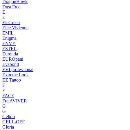
DragonHawk
Dust Free
E
E
EleGreen
Elite Vivienne
EMIL
Enigma
ENVY
ESTEL
Euronda
EUROpani
Evabond
EVI professional
Extreme Look
EZ Tattoo
F
F
FACE
FreiAVIVER
G
G
Gelido
GELL-OFF
Gloria