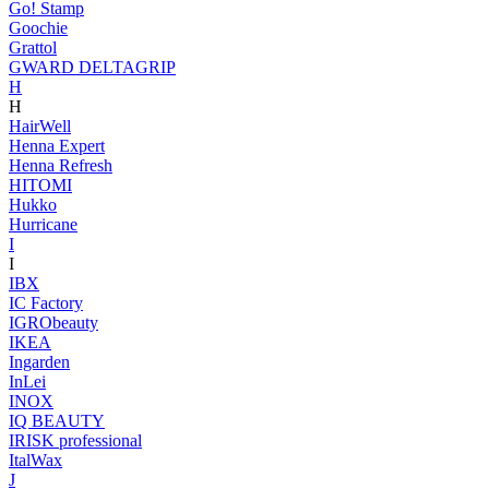
Go! Stamp
Goochie
Grattol
GWARD DELTAGRIP
H
H
HairWell
Henna Expert
Henna Refresh
HITOMI
Hukko
Hurricane
I
I
IBX
IC Factory
IGRObeauty
IKEA
Ingarden
InLei
INOX
IQ BEAUTY
IRISK professional
ItalWax
J