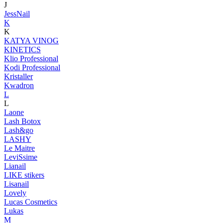
J
JessNail
K
K
KATYA VINOG
KINETICS
Klio Professional
Kodi Professional
Kristaller
Kwadron
L
L
Laone
Lash Botox
Lash&go
LASHY
Le Maitre
LeviSsime
Lianail
LIKE stikers
Lisanail
Lovely
Lucas Cosmetics
Lukas
M