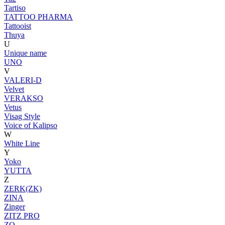
Tartiso
TATTOO PHARMA
Tattooist
Thuya
U
Unique name
UNO
V
VALERI-D
Velvet
VERAKSO
Vetus
Visag Style
Voice of Kalipso
W
White Line
Y
Yoko
YUTTA
Z
ZERK(ZK)
ZINA
Zinger
ZITZ PRO
ZO