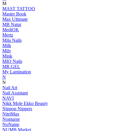
M
MAST TATTOO
Master Book
Max Ultimate
MB Natur
MediOK
Mertz
Mila Nails
Milk
Milv
Mink
MIO Nails
MR.GEL
My Lamination
N
N
Nail Art
Nail Assistant
NAVI
Nikk Mole Ekko Beauty
Nippon Nippers
NitriMax
Nogturne
NoName
NUMB Market