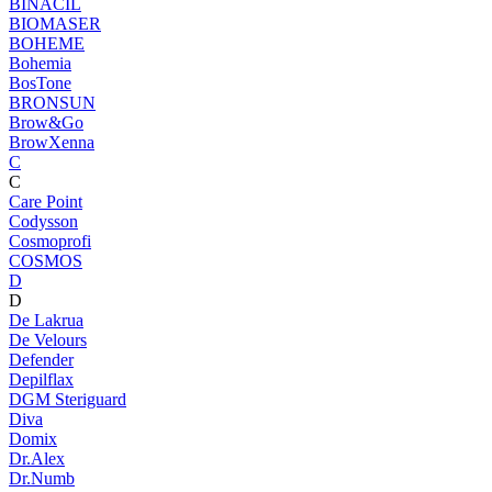
BINACIL
BIOMASER
BOHEME
Bohemia
BosTone
BRONSUN
Brow&Go
BrowXenna
C
C
Care Point
Codysson
Cosmoprofi
COSMOS
D
D
De Lakrua
De Velours
Defender
Depilflax
DGM Steriguard
Diva
Domix
Dr.Alex
Dr.Numb