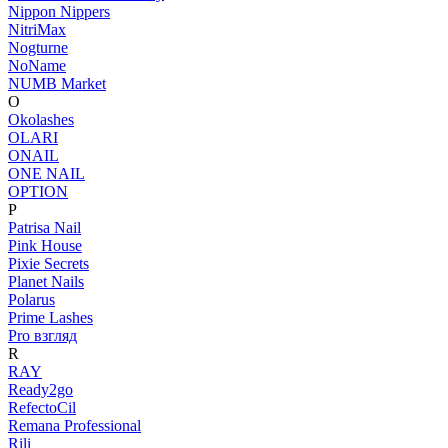
Nippon Nippers
NitriMax
Nogturne
NoName
NUMB Market
O
Okolashes
OLARI
ONAIL
ONE NAIL
OPTION
P
Patrisa Nail
Pink House
Pixie Secrets
Planet Nails
Polarus
Prime Lashes
Pro взгляд
R
RAY
Ready2go
RefectoCil
Remana Professional
Rili