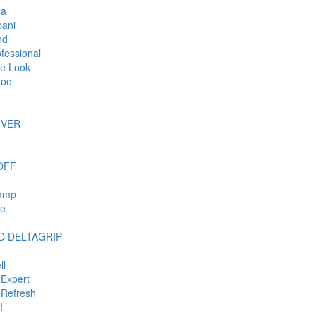
da
ani
nd
ofessional
e Look
too
IVER
OFF
tamp
ie
 DELTAGRIP
ll
Expert
Refresh
I