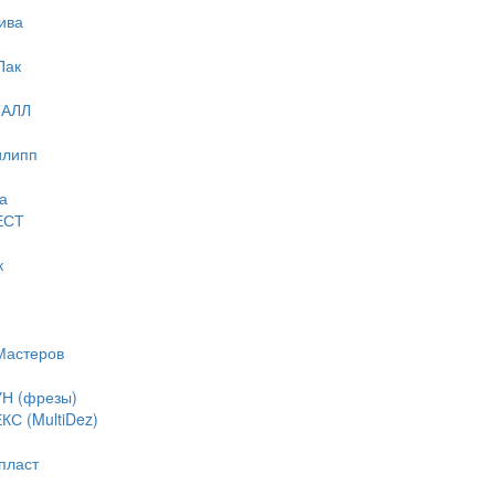
ива
Пак
ТАЛЛ
илипп
а
ЕСТ
к
Мастеров
Н (фрезы)
С (MultiDez)
пласт