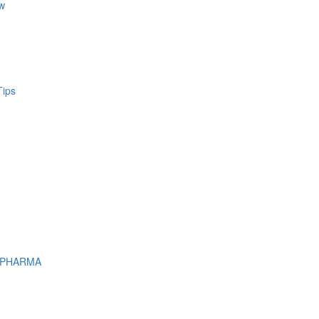
w
Tips
 PHARMA