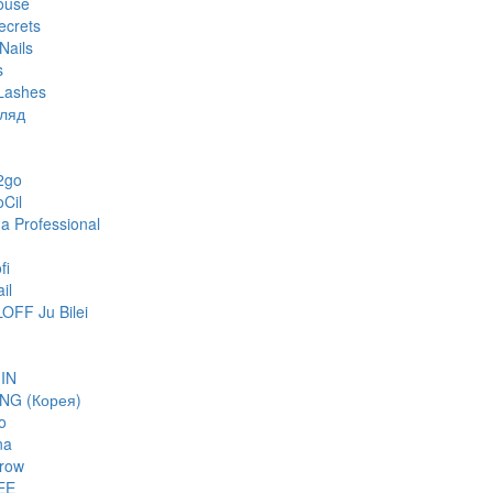
ouse
ecrets
Nails
s
Lashes
гляд
2go
oCil
 Professional
fi
il
FF Ju Bilei
IN
NG (Корея)
o
na
row
EE