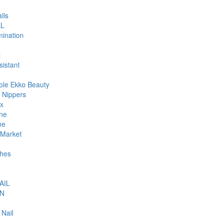
ils
L
ination
t
sistant
ole Ekko Beauty
 Nippers
ax
ne
me
Market
hes
AIL
N
 Nail