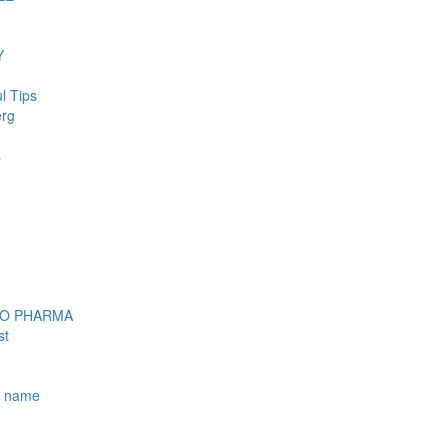
Y
l Tips
erg
s
OO PHARMA
st
e name