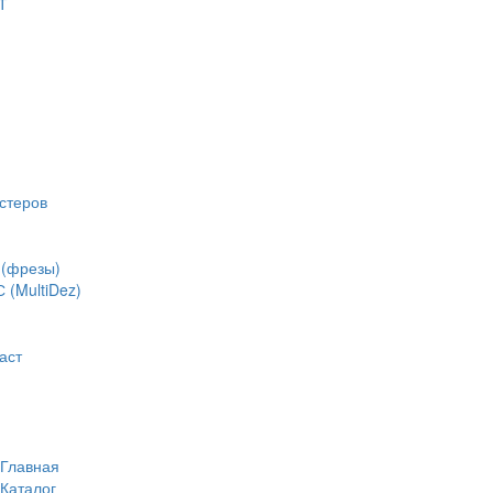
Т
стеров
(фрезы)
(MultiDez)
аст
Главная
Каталог