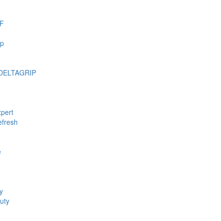
F
mp
DELTAGRIP
pert
fresh
e
y
uty