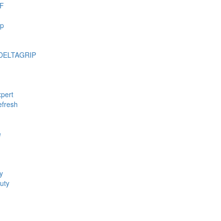
F
mp
DELTAGRIP
pert
fresh
e
y
uty