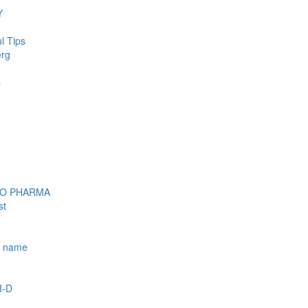
Y
l Tips
erg
s
OO PHARMA
st
e name
I-D