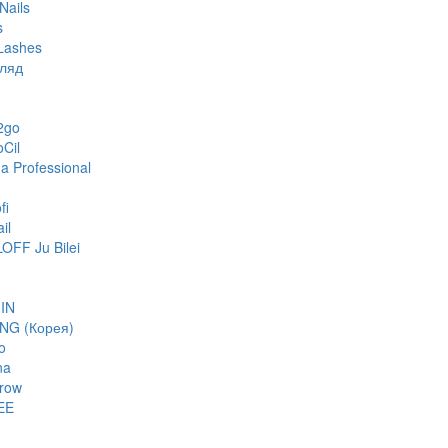
Nails
s
Lashes
гляд
2go
oCil
 Professional
fi
il
FF Ju Bilei
IN
NG (Корея)
o
na
row
EE