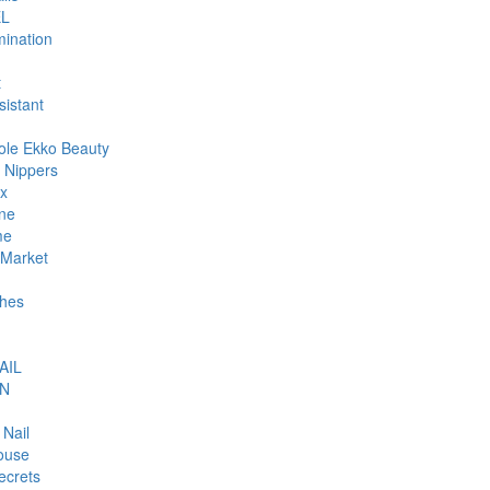
L
ination
t
sistant
ole Ekko Beauty
 Nippers
ax
ne
me
Market
hes
AIL
N
 Nail
ouse
ecrets