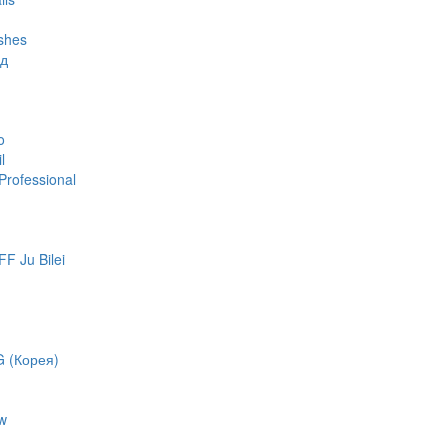
shes
яд
o
l
rofessional
 Ju Bilei
 (Корея)
w