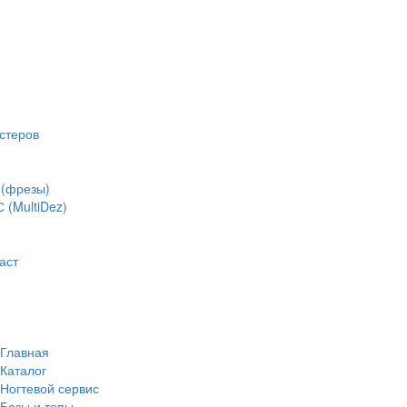
стеров
(фрезы)
(MultiDez)
аст
Главная
Каталог
Ногтевой сервис
Базы и топы