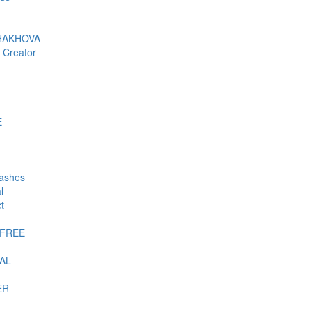
HAKHOVA
 Creator
E
lashes
l
t
-FREE
AL
ER