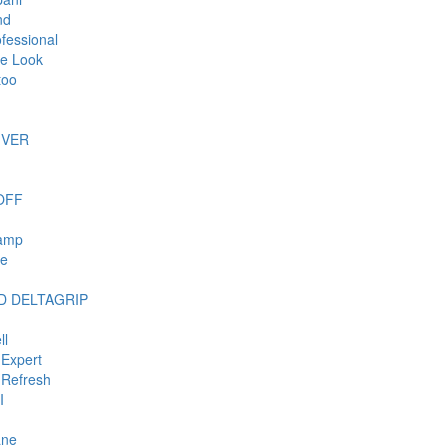
nd
ofessional
e Look
too
IVER
OFF
tamp
ie
 DELTAGRIP
ll
Expert
Refresh
I
ane