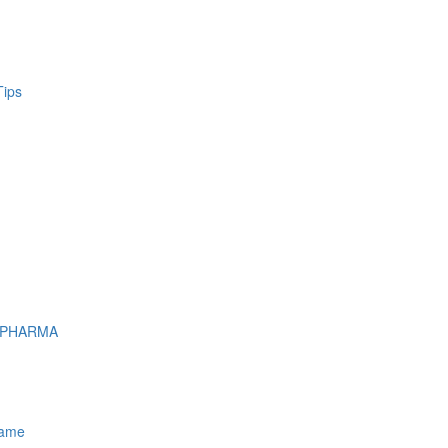
Tips
 PHARMA
name