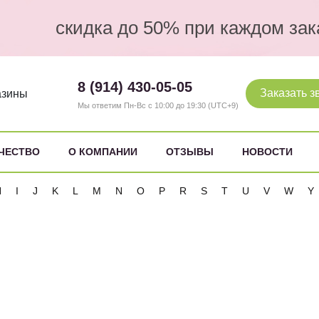
скидка до 50% при каждом зак
8 (914) 430-05-05
Заказать з
азины
Мы ответим Пн-Вс с 10:00 до 19:30 (UTC+9)
ЧЕСТВО
О КОМПАНИИ
ОТЗЫВЫ
НОВОСТИ
H
I
J
K
L
M
N
O
P
R
S
T
U
V
W
Y