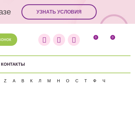
азе
УЗНАТЬ УСЛОВИЯ
0
0
вонок
КОНТАКТЫ
Z
А
В
К
Л
М
Н
О
С
Т
Ф
Ч