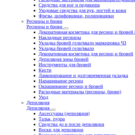
Средства для ног и педикюра
Уходовые средства для рук, ногтей и кожи
Фрезы, шлифовщики, полировщики
Ресницы и брови
Ресницы и брови
Декоративная косметика для ресниц и бровей
Накладные ресницы
Укладка бровей гели/мыло маркировка ЧЗ
Укладка бровей гели/мыло
Декоративная косметика для ресниц и бровей
Депиляция зоны бровей
Инструменты для бровей
Кисти
Ламинирование и долговременная укладка
Наращивание ресниц
Окрашивание ресниц и бровей
Расходные материалы (ресницы, брови)
Уход
Депиляция
Депиляция
Аксессуары (депиляция)
Тальк, пудра
Средства до и после депиляции
Воски для депиляции