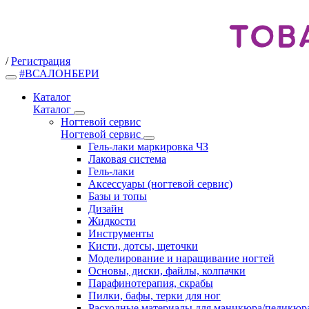
/
Регистрация
#ВСАЛОНБЕРИ
Каталог
Каталог
Ногтевой сервис
Ногтевой сервис
Гель-лаки маркировка ЧЗ
Лаковая система
Гель-лаки
Аксессуары (ногтевой сервис)
Базы и топы
Дизайн
Жидкости
Инструменты
Кисти, дотсы, щеточки
Моделирование и наращивание ногтей
Основы, диски, файлы, колпачки
Парафинотерапия, скрабы
Пилки, бафы, терки для ног
Расходные материалы для маникюра/педикюр