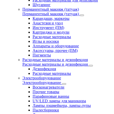
Расходные материалы для депиляции
Шугаринг
Перманентный макияж (татуаж)
Перманентный макияж (татуаж)
Карандаши, маркеры
Анастезия и уход
Инструмент (ПМ)
Картриджи и модули
Расходные материалы
Иглы и носики
Аппараты и оборудование
Аксессуары, прочее (ПМ)
Пигменты
Расходные материалы и дезинфекция
Расходные материалы и дезинфекция
Дезинфекция
Расходные материалы
Электрооборудование
Электрооборудование
Восконагреватели
Прочие товары
Парафиновые ванны
UV/LED лампы для маникюра
Лампы лэшмейкера, лампы-лупы
Пылесборники