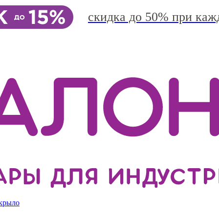
скидка до 50% при каж
 крыло